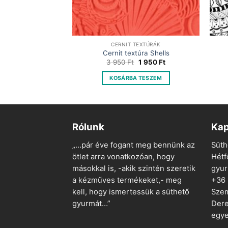
TEXTÚRÁK
CERNIT TEXTÚRÁK
a Block Stairs
Cernit textúra Shells
Original
Current
Original
Current
1 950
Ft
3 950
Ft
1 950
Ft
price
price
price
price
was:
is:
was:
is:
 TESZEM
KOSÁRBA TESZEM
3
1
3
1
950 Ft.
950 Ft.
950 Ft.
950 Ft.
Rólunk
Kap
„…pár éve fogant meg bennünk az
Süth
ötlet arra vonatkozóan, hogy
Hétf
másokkal is, -akik szintén szeretik
gyu
a kézműves termékeket,- meg
+36
kell, hogy ismertessük a süthető
Szem
gyurmát…”
Dere
egye