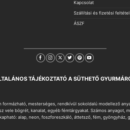
Kapcsolat
Szállítási és fizetési feltéte
ÁSZF
LTALÁNOS TÁJÉKOZTATÓ A SÜTHETŐ GYURMÁR
 formázható, mesterséges, rendkívül sokoldalú modellező anyag
tsz vele bögrét, kanalat, egyéb fémtárgyakat. Számos anyagot, min
apható: alap, neon, foszforeszkáló, áttetsző, fém, gyöngyház, g