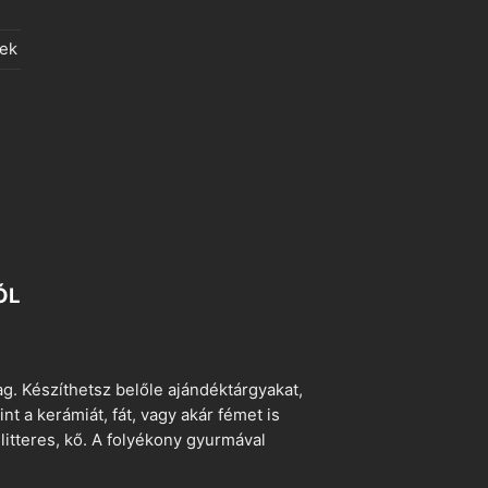
lek
ÓL
. Készíthetsz belőle ajándéktárgyakat,
t a kerámiát, fát, vagy akár fémet is
litteres, kő. A folyékony gyurmával