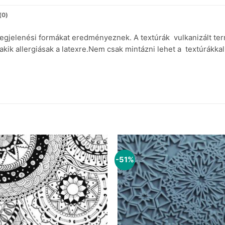
(0)
megjelenési formákat eredményeznek.
A textúrák vulkanizált t
kik allergiásak a latexre.
Nem csak mintázni lehet a textúrákkal
-51%