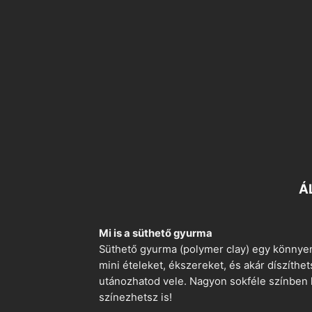
Á
Mi is a süthető gyurma
Süthető gyurma (polymer clay) egy könnyen
mini ételeket, ékszereket, és akár díszíthe
utánozhatod vele. Nagyon sokféle színben k
színezhetsz is!