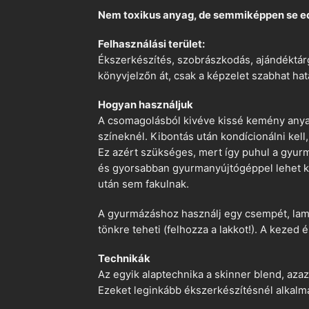
Nem toxikus anyag, de semmiképpen se e
Felhasználási terület:
Ékszerkészítés, szobrászkodás, ajándéktárg
könyvjelzőn át, csak a képzelet szabhat hat
Hogyan használjuk
A csomagolásból kivéve kissé kemény anyago
színeknél. Kibontás után kondícionálni kell,
Ez azért szükséges, mert így puhul a gyurm
és gyorsabban gyurmanyújtógéppel lehet ko
után sem fakulnak.
A gyurmázáshoz használj egy csempét, lami
tönkre teheti (felhozza a lakkot!). A kezed 
Technikák
Az egyik alaptechnika a skinner blend, azaz
Ezeket leginkább ékszerkészítésnél alkalm