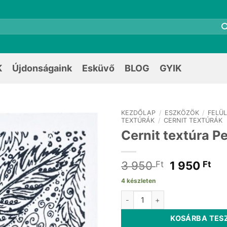
K
Újdonságaink
Esküvő
BLOG
GYIK
KEZDŐLAP
/
ESZKÖZÖK
/
FELÜ
TEXTÚRÁK
/
CERNIT TEXTÚRÁK
Cernit textúra P
Original
Cu
3 950
1 950
Ft
Ft
price
pr
4 készleten
was:
is:
Cernit textúra Peacock mennyi
3
1
950 Ft.
95
KOSÁRBA TES