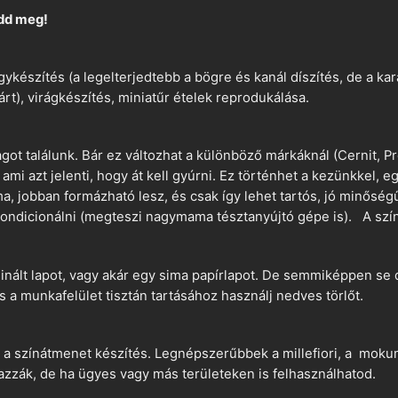
dd meg!
ykészítés (a legelterjedtebb a bögre és kanál díszítés, de a k
árt), virágkészítés, miniatűr ételek reprodukálása.
t találunk. Bár ez változhat a különböző márkáknál (Cernit, Pr
 ami azt jelenti, hogy át kell gyúrni. Ez történhet a kezünkkel, 
a, jobban formázható lesz, és csak így lehet tartós, jó minőség
ndicionálni (megteszi nagymama tésztanyújtó gépe is). A szín
nált lapot, vagy akár egy sima papírlapot. De semmiképpen se 
és a munkafelület tisztán tartásához használj nedves törlőt.
 a színátmenet készítés. Legnépszerűbbek a millefiori, a mokume
azzák, de ha ügyes vagy más területeken is felhasználhatod.