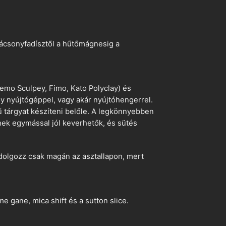
arácsonyfadísztől a hűtőmágnesig a
emo Sculpey, Fimo, Kato Polyclay) és
egy nyújtógéppel, vagy akár nyújtóhengerrel.
ű tárgyat készíteni belőle. A legkönnyebben
ek egymással jól keverhetők, és sütés
dolgozz csak magán az asztallapon, mert
 gane, mica shift és a sutton slice.