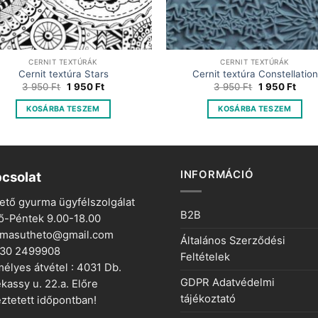
CERNIT TEXTÚRÁK
CERNIT TEXTÚRÁK
Cernit textúra Stars
Cernit textúra Constellation
Original
Current
Original
Curr
3 950
Ft
1 950
Ft
3 950
Ft
1 950
Ft
price
price
price
price
was:
is:
was:
is:
KOSÁRBA TESZEM
KOSÁRBA TESZEM
3
1
3
1
950 Ft.
950 Ft.
950 Ft.
950 F
INFORMÁCIÓ
csolat
ető gyurma ügyfélszolgálat
B2B
ő-Péntek 9.00-18.00
rmasutheto@gmail.com
Általános Szerződési
 30 2499908
Feltételek
élyes átvétel : 4031 Db.
GDPR Adatvédelmi
kassy u. 22.a. Előre
tájékoztató
ztetett időpontban!