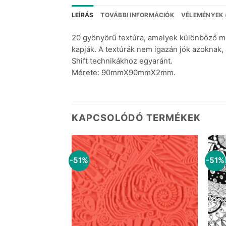
LEÍRÁS
TOVÁBBI INFORMÁCIÓK
VÉLEMÉNYEK 
20 gyönyörű textúra, amelyek különböző 
kapják.
A textúrák nem igazán jók azoknak, a
Shift technikákhoz egyaránt.
Mérete: 90mmX90mmX2mm.
KAPCSOLÓDÓ TERMÉKEK
-51%
-51%