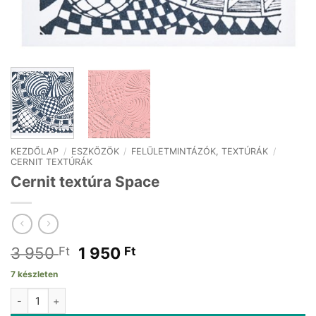
KEZDŐLAP
/
ESZKÖZÖK
/
FELÜLETMINTÁZÓK, TEXTÚRÁK
/
CERNIT TEXTÚRÁK
Cernit textúra Space
Original
Current
3 950
1 950
Ft
Ft
price
price
7 készleten
was:
is:
Cernit textúra Space mennyiség
3
1
950 Ft.
950 Ft.