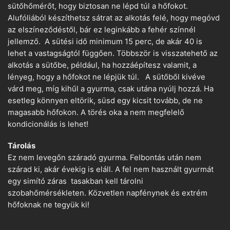
sütőhőmérőt, hogy biztosan ne lépd túl a hőfokot.
Alufóliából készíthetsz sátrat az alkotás felé, hogy megóvd
az elszíneződéstől, bár ez leginkább a fehér színnél
jellemző. A sütési idő minimum 15 perc, de akár 40 is
lehet a vastagságtól függően. Többször is visszatehető az
alkotás a sütőbe, például, ha hozzáépítesz valamit, a
lényeg, hogy a hőfokot ne lépjük túl. A sütőből kivéve
várd meg, míg kihűl a gyurma, csak utána nyúlj hozzá. Ha
esetleg könnyen eltörik, süsd egy kicsit tovább, de ne
magasabb hőfokon. A törés oka a nem megfelelő
kondicionálás is lehet!
Tárolás
Ez nem levegőn száradó gyurma. Felbontás után nem
szárad ki, akár évekig is eláll. A fel nem használt gyurmát
egy simító záras tasakban kell tárolni
szobahőmérsékleten. Közvetlen napfénynek és extrém
hőfoknak ne tegyük ki!