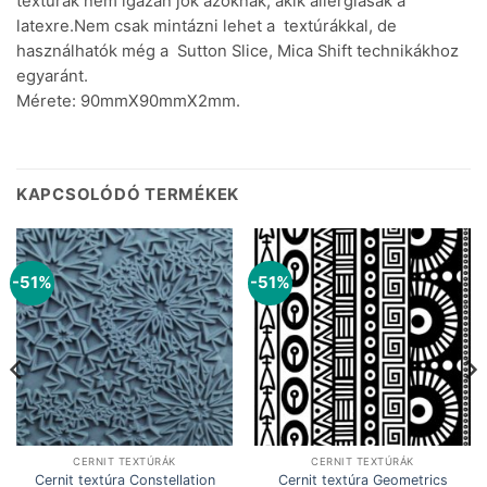
textúrák nem igazán jók azoknak, akik allergiásak a
latexre.
Nem csak mintázni lehet a textúrákkal, de
használhatók még a Sutton Slice, Mica Shift technikákhoz
egyaránt.
Mérete: 90mmX90mmX2mm.
KAPCSOLÓDÓ TERMÉKEK
-51%
-51%
CERNIT TEXTÚRÁK
CERNIT TEXTÚRÁK
Cernit textúra Constellation
Cernit textúra Geometrics