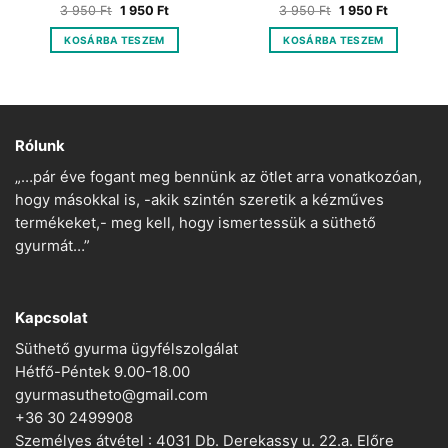
Original
Current
Original
Current
3 950
Ft
1 950
Ft
3 950
Ft
1 950
Ft
price
price
price
price
was:
is:
was:
is:
KOSÁRBA TESZEM
KOSÁRBA TESZEM
3
1
3
1
950 Ft.
950 Ft.
950 Ft.
950 Ft.
Rólunk
„…pár éve fogant meg bennünk az ötlet arra vonatkozóan,
hogy másokkal is, -akik szintén szeretik a kézműves
termékeket,- meg kell, hogy ismertessük a süthető
gyurmát…”
Kapcsolat
Süthető gyurma ügyfélszolgálat
Hétfő-Péntek 9.00-18.00
gyurmasutheto@gmail.com
+36 30 2499908
Személyes átvétel : 4031 Db. Derekassy u. 22.a. Előre