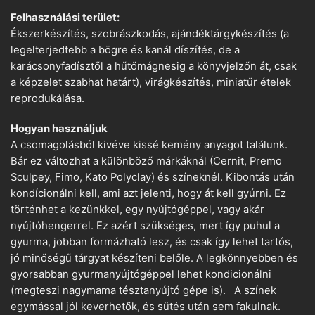
Felhasználási terület:
Ékszerkészítés, szobrászkodás, ajándéktárgykészítés (a
legelterjedtebb a bögre és kanál díszítés, de a
karácsonyfadísztől a hűtőmágnesig a könyvjelzőn át, csak
a képzelet szabhat határt), virágkészítés, miniatűr ételek
reprodukálása.
Hogyan használjuk
A csomagolásból kivéve kissé kemény anyagot találunk.
Bár ez változhat a különböző márkáknál (Cernit, Premo
Sculpey, Fimo, Kato Polyclay) és színeknél. Kibontás után
kondícionálni kell, ami azt jelenti, hogy át kell gyúrni. Ez
történhet a kezünkkel, egy nyújtógéppel, vagy akár
nyújtóhengerrel. Ez azért szükséges, mert így puhul a
gyurma, jobban formázható lesz, és csak így lehet tartós,
jó minőségű tárgyat készíteni belőle. A legkönnyebben és
gyorsabban gyurmanyújtógéppel lehet kondicionálni
(megteszi nagymama tésztanyújtó gépe is). A színek
egymással jól keverhetők, és sütés után sem fakulnak.