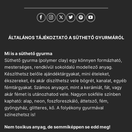
ÁLTALÁNOS TÁJÉKOZTATÓ A SÜTHETŐ GYURMÁRÓL
Mi is a süthető gyurma
Süthető gyurma (polymer clay) egy könnyen formázható,
mesterséges, rendkívül sokoldalú modellező anyag.
Készíthetsz belőle ajándéktárgyakat, mini ételeket,
ékszereket, és akár díszíthetsz vele bögrét, kanalat, egyéb
fémtárgyakat. Számos anyagot, mint a kerámiát, fát, vagy
akár fémet is utánozhatod vele. Nagyon sokféle színben
kapható: alap, neon, foszforeszkáló, áttetsző, fém,
gyöngyház, glitteres, kő. A folyékony gyurmával
színezhetsz is!
Nem toxikus anyag, de semmiképpen se edd meg!