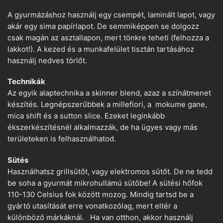
A gyurmázáshoz használj egy csempét, laminált lapot, vagy
akár egy sima papírlapot. De semmiképpen se dolgozz
csak magán az asztallapon, mert tönkre teheti (felhozza a
lakkot!). A kezed és a munkafelület tisztán tartásához
használj nedves törlőt.
Technikák
Az egyik alaptechnika a skinner blend, azaz a színátmenet
készítés. Legnépszerűbbek a millefiori, a mokume gane,
mica shift és a sutton slice. Ezeket leginkább
ékszerkészítésnél alkalmazzák, de ha ügyes vagy más
területeken is felhasználhatod.
Sütés
Használhatsz grillsütőt, vagy elektromos sütőt. De ne tedd
be soha a gyurmát mikrohullámú sütőbe! A sütési hőfok
110-130 Celsius fok között mozog. Mindig tartsd be a
gyártó utasítását erre vonatkozólag, mert eltér a
különböző márkáknál. Ha van otthon, akkor használj