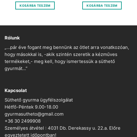
KOSÁRBA TESZEM
KOSÁRBA TESZEM
Rólunk
„…pár éve fogant meg bennünk az ötlet arra vonatkozóan,
hogy másokkal is, -akik szintén szeretik a kézműves
termékeket,- meg kell, hogy ismertessük a süthető
gyurmát…”
Kapcsolat
Süthető gyurma ügyfélszolgálat
Hétfő-Péntek 9.00-18.00
gyurmasutheto@gmail.com
+36 30 2499908
Személyes átvétel : 4031 Db. Derekassy u. 22.a. Előre
egyeztetett időpontban!