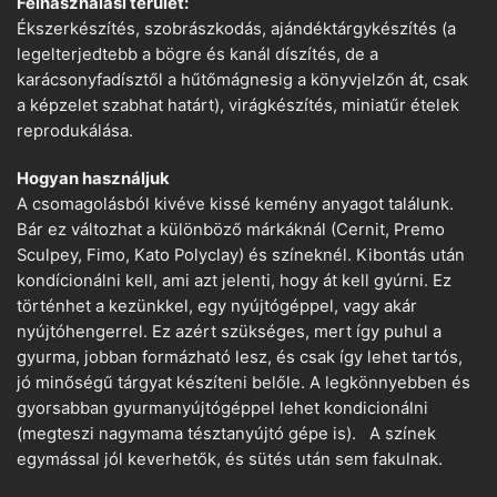
Felhasználási terület:
Ékszerkészítés, szobrászkodás, ajándéktárgykészítés (a
legelterjedtebb a bögre és kanál díszítés, de a
karácsonyfadísztől a hűtőmágnesig a könyvjelzőn át, csak
a képzelet szabhat határt), virágkészítés, miniatűr ételek
reprodukálása.
Hogyan használjuk
A csomagolásból kivéve kissé kemény anyagot találunk.
Bár ez változhat a különböző márkáknál (Cernit, Premo
Sculpey, Fimo, Kato Polyclay) és színeknél. Kibontás után
kondícionálni kell, ami azt jelenti, hogy át kell gyúrni. Ez
történhet a kezünkkel, egy nyújtógéppel, vagy akár
nyújtóhengerrel. Ez azért szükséges, mert így puhul a
gyurma, jobban formázható lesz, és csak így lehet tartós,
jó minőségű tárgyat készíteni belőle. A legkönnyebben és
gyorsabban gyurmanyújtógéppel lehet kondicionálni
(megteszi nagymama tésztanyújtó gépe is). A színek
egymással jól keverhetők, és sütés után sem fakulnak.