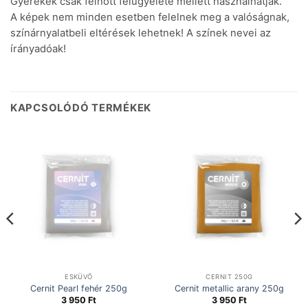
Gyerekek csak felnőtt felügyelete mellett használhatják.
A képek nem minden esetben felelnek meg a valóságnak,
színárnyalatbeli eltérések lehetnek! A színek nevei az
írányadóak!
KAPCSOLÓDÓ TERMÉKEK
ESKÜVŐ
CERNIT 250G
Cernit Pearl fehér 250g
Cernit metallic arany 250g
3 950
Ft
3 950
Ft