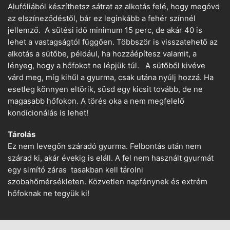
Alufóliából készíthetsz sátrat az alkotás felé, hogy megóvd
az elszíneződéstől, bár ez leginkább a fehér színnél
jellemző. A sütési idő minimum 15 perc, de akár 40 is
lehet a vastagságtól függően. Többször is visszatehető az
alkotás a sütőbe, például, ha hozzáépítesz valamit, a
lényeg, hogy a hőfokot ne lépjük túl. A sütőből kivéve
várd meg, míg kihűl a gyurma, csak utána nyúlj hozzá. Ha
esetleg könnyen eltörik, süsd egy kicsit tovább, de ne
magasabb hőfokon. A törés oka a nem megfelelő
kondicionálás is lehet!
Tárolás
Ez nem levegőn száradó gyurma. Felbontás után nem
szárad ki, akár évekig is eláll. A fel nem használt gyurmát
egy simító záras tasakban kell tárolni
szobahőmérsékleten. Közvetlen napfénynek és extrém
hőfoknak ne tegyük ki!