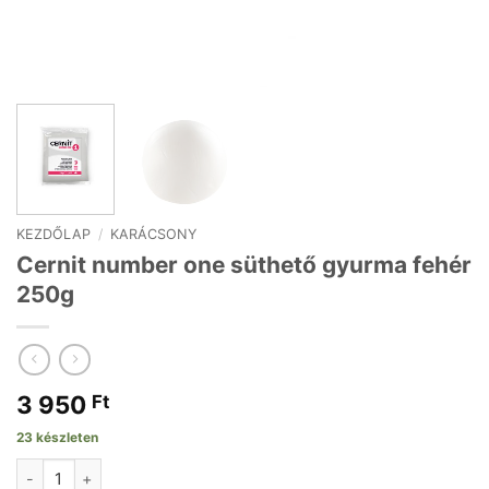
KEZDŐLAP
/
KARÁCSONY
Cernit number one süthető gyurma fehér
250g
3 950
Ft
23 készleten
Cernit number one süthető gyurma fehér 250g mennyiség