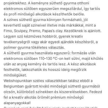
projektekhez. A keményre süthető gyurma otthoni
elektromos sütőben egyszerűen megszilárdul, így tartós
és profi minőségű alkotások készíthetők belőle.
A színes süthető gyurma könnyen formázható, jól
keverhető saját szineivel illetve más márkákkal, mint a
Fimo, Sculpey, Premo, Papas’s clay. Kezdőknek is ajánlott.
Legyen szó kézműves hobbiról, gyerek kreatív
tevékenységről vagy akár egyedi ajándék készítésről, a
polimer gyurma tökéletes választás.
A süthető gyurma használata egyszerű: formázás után
elektromos sütőben 110–130 °C-on kell sütni, majd kihűlés
után az anyag kemény és tartós lesz. A kész alkotások
festhetők, lakkozhatók és hosszú ideig megőrzik
minőségüket.
Webshopunkban széles választékban találsz ebből a
Belgiumban gyártott kiváló minőségű süthető gyurmából
olcsón, különböző színekben és kiszerelésekben. Fedezd
fel a kreatív alkotás örömét prémium minőségű
alapanyagokkal!