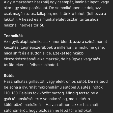
A gyurmázáshoz használj egy csempét, laminált lapot, vagy
akár egy sima papírlapot. De semmiképpen se dolgozz
csak magán az asztallapon, mert tönkre teheti (felhozza a
lakkot!). A kezed és a munkafelület tisztán tartásához
használj nedves törlőt.
Technikák
Az egyik alaptechnika a skinner blend, azaz a színátmenet
készítés. Legnépszerűbbek a millefiori, a mokume gane,
mica shift és a sutton slice. Ezeket leginkább
ékszerkészítésnél alkalmazzák, de ha ügyes vagy más
területeken is felhasználhatod.
Sütés
Használhatsz grillsütőt, vagy elektromos sütőt. De ne tedd
be soha a gyurmát mikrohullámú sütőbe! A sütési hőfok
110-130 Celsius fok között mozog. Mindig tartsd be a
gyártó utasítását erre vonatkozólag, mert eltér a
különböző márkáknál. Ha van otthon, akkor használj
sütőhőmérőt, hogy biztosan ne lépd túl a hőfokot.