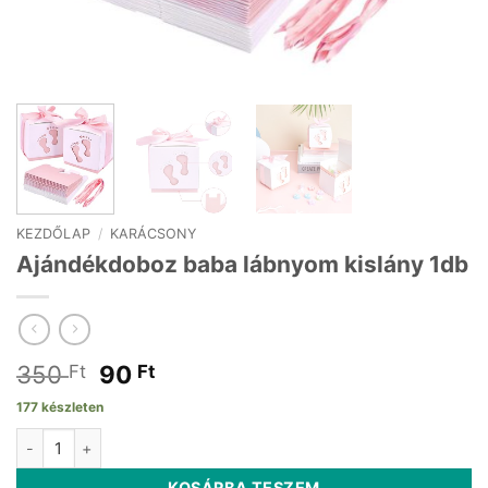
KEZDŐLAP
/
KARÁCSONY
Ajándékdoboz baba lábnyom kislány 1db
Original
Current
350
90
Ft
Ft
price
price
177 készleten
was:
is:
Ajándékdoboz baba lábnyom kislány 1db mennyiség
350 Ft.
90 Ft.
KOSÁRBA TESZEM