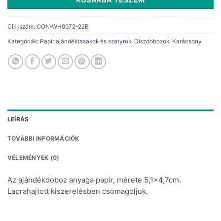
Cikkszám:
CON-WH0072-22B
Kategóriák:
Papír ajándéktasakok és szatyrok
,
Díszdobozok
,
Karácsony
LEÍRÁS
TOVÁBBI INFORMÁCIÓK
VÉLEMÉNYEK (0)
Az ajándékdoboz anyaga papír, mérete 5,1×4,7cm.
Laprahajtott kiszerelésben csomagoljuk.