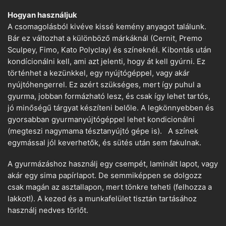
Hogyan használjuk
A csomagolásból kivéve kissé kemény anyagot találunk.
Bár ez változhat a különböző márkáknál (Cernit, Premo
Sculpey, Fimo, Kato Polyclay) és színeknél. Kibontás után
kondícionálni kell, ami azt jelenti, hogy át kell gyúrni. Ez
történhet a kezünkkel, egy nyújtógéppel, vagy akár
nyújtóhengerrel. Ez azért szükséges, mert így puhul a
gyurma, jobban formázható lesz, és csak így lehet tartós,
jó minőségű tárgyat készíteni belőle. A legkönnyebben és
gyorsabban gyurmanyújtógéppel lehet kondicionálni
(megteszi nagymama tésztanyújtó gépe is). A színek
egymással jól keverhetők, és sütés után sem fakulnak.
A gyurmázáshoz használj egy csempét, laminált lapot, vagy
akár egy sima papírlapot. De semmiképpen se dolgozz
csak magán az asztallapon, mert tönkre teheti (felhozza a
lakkot!). A kezed és a munkafelület tisztán tartásához
használj nedves törlőt.