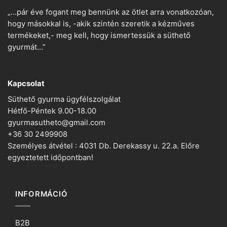
„…pár éve fogant meg bennünk az ötlet arra vonatkozóan,
hogy másokkal is, -akik szintén szeretik a kézműves
termékeket,- meg kell, hogy ismertessük a süthető
gyurmát…”
Kapcsolat
Süthető gyurma ügyfélszolgálat
Hétfő-Péntek 9.00-18.00
gyurmasutheto@gmail.com
+36 30 2499908
Személyes átvétel : 4031 Db. Derekassy u. 22.a. Előre
egyeztetett időpontban!
INFORMÁCIÓ
B2B