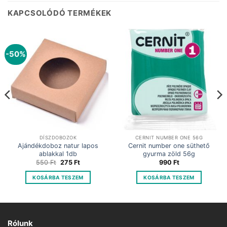
KAPCSOLÓDÓ TERMÉKEK
-50%
DÍSZDOBOZOK
CERNIT NUMBER ONE 56G
Ajándékdoboz natur lapos
Cernit number one süthető
ablakkal 1db
gyurma zöld 56g
Original
Current
550
Ft
275
Ft
990
Ft
price
price
was:
is:
KOSÁRBA TESZEM
KOSÁRBA TESZEM
550 Ft.
275 Ft.
Rólunk