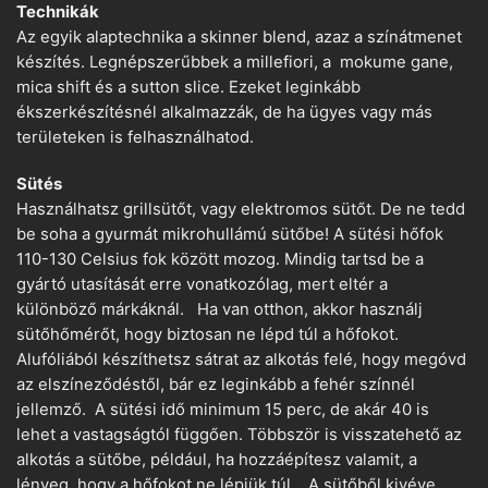
Technikák
Az egyik alaptechnika a skinner blend, azaz a színátmenet
készítés. Legnépszerűbbek a millefiori, a mokume gane,
mica shift és a sutton slice. Ezeket leginkább
ékszerkészítésnél alkalmazzák, de ha ügyes vagy más
területeken is felhasználhatod.
Sütés
Használhatsz grillsütőt, vagy elektromos sütőt. De ne tedd
be soha a gyurmát mikrohullámú sütőbe! A sütési hőfok
110-130 Celsius fok között mozog. Mindig tartsd be a
gyártó utasítását erre vonatkozólag, mert eltér a
különböző márkáknál. Ha van otthon, akkor használj
sütőhőmérőt, hogy biztosan ne lépd túl a hőfokot.
Alufóliából készíthetsz sátrat az alkotás felé, hogy megóvd
az elszíneződéstől, bár ez leginkább a fehér színnél
jellemző. A sütési idő minimum 15 perc, de akár 40 is
lehet a vastagságtól függően. Többször is visszatehető az
alkotás a sütőbe, például, ha hozzáépítesz valamit, a
lényeg, hogy a hőfokot ne lépjük túl. A sütőből kivéve