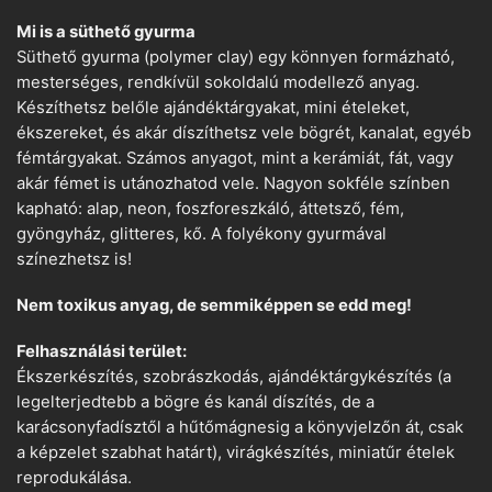
Mi is a süthető gyurma
Süthető gyurma (polymer clay) egy könnyen formázható,
mesterséges, rendkívül sokoldalú modellező anyag.
Készíthetsz belőle ajándéktárgyakat, mini ételeket,
ékszereket, és akár díszíthetsz vele bögrét, kanalat, egyéb
fémtárgyakat. Számos anyagot, mint a kerámiát, fát, vagy
akár fémet is utánozhatod vele. Nagyon sokféle színben
kapható: alap, neon, foszforeszkáló, áttetsző, fém,
gyöngyház, glitteres, kő. A folyékony gyurmával
színezhetsz is!
Nem toxikus anyag, de semmiképpen se edd meg!
Felhasználási terület:
Ékszerkészítés, szobrászkodás, ajándéktárgykészítés (a
legelterjedtebb a bögre és kanál díszítés, de a
karácsonyfadísztől a hűtőmágnesig a könyvjelzőn át, csak
a képzelet szabhat határt), virágkészítés, miniatűr ételek
reprodukálása.