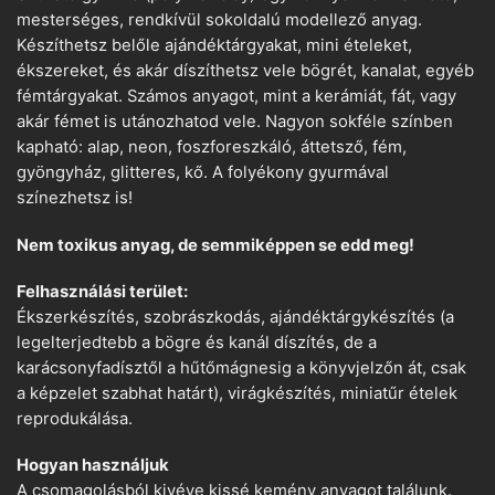
mesterséges, rendkívül sokoldalú modellező anyag.
Készíthetsz belőle ajándéktárgyakat, mini ételeket,
ékszereket, és akár díszíthetsz vele bögrét, kanalat, egyéb
fémtárgyakat. Számos anyagot, mint a kerámiát, fát, vagy
akár fémet is utánozhatod vele. Nagyon sokféle színben
kapható: alap, neon, foszforeszkáló, áttetsző, fém,
gyöngyház, glitteres, kő. A folyékony gyurmával
színezhetsz is!
Nem toxikus anyag, de semmiképpen se edd meg!
Felhasználási terület:
Ékszerkészítés, szobrászkodás, ajándéktárgykészítés (a
legelterjedtebb a bögre és kanál díszítés, de a
karácsonyfadísztől a hűtőmágnesig a könyvjelzőn át, csak
a képzelet szabhat határt), virágkészítés, miniatűr ételek
reprodukálása.
Hogyan használjuk
A csomagolásból kivéve kissé kemény anyagot találunk.