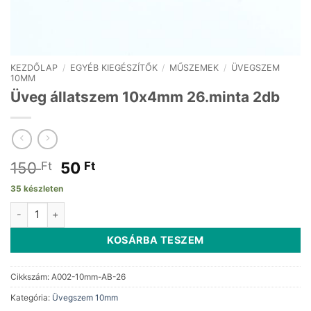
KEZDŐLAP
/
EGYÉB KIEGÉSZÍTŐK
/
MŰSZEMEK
/
ÜVEGSZEM
10MM
Üveg állatszem 10x4mm 26.minta 2db
Original
Current
150
50
Ft
Ft
price
price
35 készleten
was:
is:
Üveg állatszem 10x4mm 26.minta 2db mennyiség
150 Ft.
50 Ft.
KOSÁRBA TESZEM
Cikkszám:
A002-10mm-AB-26
Kategória:
Üvegszem 10mm