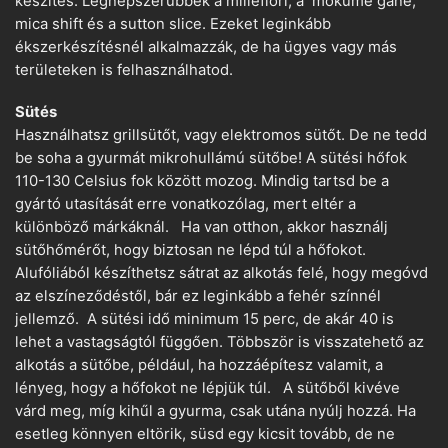
készítés. Legnépszerűbbek a millefiori, a mokume gane,
mica shift és a sutton slice. Ezeket leginkább
ékszerkészítésnél alkalmazzák, de ha ügyes vagy más
területeken is felhasználhatod.
Sütés
Használhatsz grillsütőt, vagy elektromos sütőt. De ne tedd
be soha a gyurmát mikrohullámú sütőbe! A sütési hőfok
110-130 Celsius fok között mozog. Mindig tartsd be a
gyártó utasítását erre vonatkozólag, mert eltér a
különböző márkáknál. Ha van otthon, akkor használj
sütőhőmérőt, hogy biztosan ne lépd túl a hőfokot.
Alufóliából készíthetsz sátrat az alkotás felé, hogy megóvd
az elszíneződéstől, bár ez leginkább a fehér színnél
jellemző. A sütési idő minimum 15 perc, de akár 40 is
lehet a vastagságtól függően. Többször is visszatehető az
alkotás a sütőbe, például, ha hozzáépítesz valamit, a
lényeg, hogy a hőfokot ne lépjük túl. A sütőből kivéve
várd meg, míg kihűl a gyurma, csak utána nyúlj hozzá. Ha
esetleg könnyen eltörik, süsd egy kicsit tovább, de ne