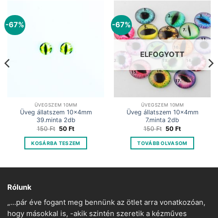
-67%
-67%
ELFOGYOTT
ÜVEGSZEM 10MM
ÜVEGSZEM 10MM
Üveg állatszem 10x4mm
Üveg állatszem 10x4mm
39.minta 2db
7.minta 2db
Original
Current
Original
Current
150
Ft
50
Ft
150
Ft
50
Ft
price
price
price
price
was:
is:
was:
is:
KOSÁRBA TESZEM
TOVÁBB OLVASOM
150 Ft.
50 Ft.
150 Ft.
50 Ft.
Rólunk
„…pár éve fogant meg bennünk az ötlet arra vonatkozóan,
hogy másokkal is, -akik szintén szeretik a kézműves