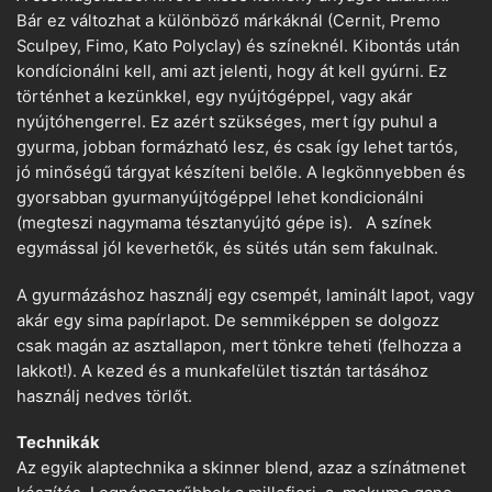
Bár ez változhat a különböző márkáknál (Cernit, Premo
Sculpey, Fimo, Kato Polyclay) és színeknél. Kibontás után
kondícionálni kell, ami azt jelenti, hogy át kell gyúrni. Ez
történhet a kezünkkel, egy nyújtógéppel, vagy akár
nyújtóhengerrel. Ez azért szükséges, mert így puhul a
gyurma, jobban formázható lesz, és csak így lehet tartós,
jó minőségű tárgyat készíteni belőle. A legkönnyebben és
gyorsabban gyurmanyújtógéppel lehet kondicionálni
(megteszi nagymama tésztanyújtó gépe is). A színek
egymással jól keverhetők, és sütés után sem fakulnak.
A gyurmázáshoz használj egy csempét, laminált lapot, vagy
akár egy sima papírlapot. De semmiképpen se dolgozz
csak magán az asztallapon, mert tönkre teheti (felhozza a
lakkot!). A kezed és a munkafelület tisztán tartásához
használj nedves törlőt.
Technikák
Az egyik alaptechnika a skinner blend, azaz a színátmenet