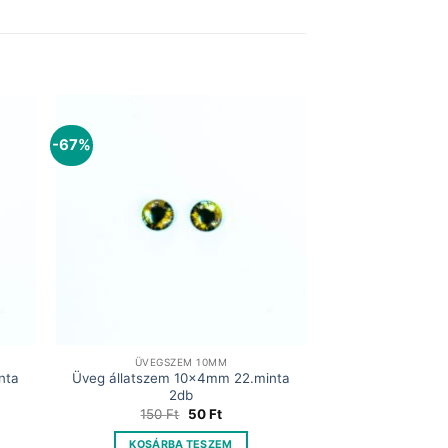
-67%
ÜVEGSZEM 10MM
nta
Üveg állatszem 10x4mm 22.minta
2db
Original
Current
150
Ft
50
Ft
price
price
was:
is:
KOSÁRBA TESZEM