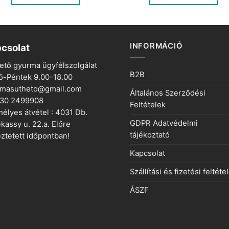
150 Ft.
50 Ft.
150 Ft.
50 Ft.
INFORMÁCIÓ
csolat
ető gyurma ügyfélszolgálat
B2B
ő-Péntek 9.00-18.00
rmasutheto@gmail.com
Általános Szerződési
 30 2499908
Feltételek
élyes átvétel : 4031 Db.
GDPR Adatvédelmi
kassy u. 22.a. Előre
tájékoztató
ztetett időpontban!
Kapcsolat
Szállítási és fizetési feltéte
ÁSZF