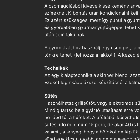
A csomagolásból kivéve kissé kemény anyago
színeknél. Kibontás után kondícionálni kell,
Ez azért szükséges, mert így puhul a gyurm
és gyorsabban gyurmanyújtógéppel lehet ko
után sem fakulnak.
A gyurmázáshoz használj egy csempét, lami
tönkre teheti (felhozza a lakkot!). A kezed 
Technikák
Az egyik alaptechnika a skinner blend, azaz
Ezeket leginkább ékszerkészítésnél alkalm
Sütés
Használhatsz grillsütőt, vagy elektromos s
Mindig tartsd be a gyártó utasítását erre 
ne lépd túl a hőfokot. Alufóliából készíthet
sütési idő minimum 15 perc, de akár 40 is l
valamit, a lényeg, hogy a hőfokot ne lépjük
süsd egy kicsit tovább, de ne magasabb hőf