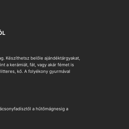
ÓL
. Készíthetsz belőle ajándéktárgyakat,
t a kerámiát, fát, vagy akár fémet is
litteres, kő. A folyékony gyurmával
arácsonyfadísztől a hűtőmágnesig a