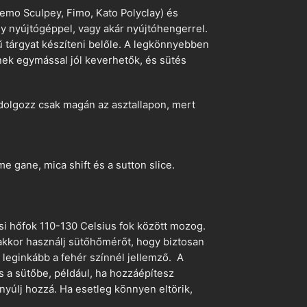
emo Sculpey, Fimo, Kato Polyclay) és
egy nyújtógéppel, vagy akár nyújtóhengerrel.
ű tárgyat készíteni belőle. A legkönnyebben
ek egymással jól keverhetők, és sütés
dolgozz csak magán az asztallapon, mert
 gane, mica shift és a sutton slice.
si hőfok 110-130 Celsius fok között mozog.
 akkor használj sütőhőmérőt, hogy biztosan
z leginkább a fehér színnél jellemző. A
s a sütőbe, például, ha hozzáépítesz
nyúlj hozzá. Ha esetleg könnyen eltörik,