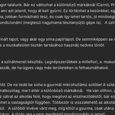
t találunk. Bár ez változhat a különböző márkáknál (Cernit, Pr
 ami azt jelenti, hogy át kell gyúrni. Ez történhet a kezünkkel, 
a, jobban formázható lesz, és csak így lehet tartós, jó minőség
ndicionálni (megteszi nagymama tésztanyújtó gépe is). A szín
nált lapot, vagy akár egy sima papírlapot. De semmiképpen se 
és a munkafelület tisztán tartásához használj nedves törlőt.
 a színátmenet készítés. Legnépszerűbbek a millefiori, a mokume
azzák, de ha ügyes vagy más területeken is felhasználhatod.
ütőt. De ne tedd be soha a gyurmát mikrohullámú sütőbe! A süté
vonatkozólag, mert eltér a különböző márkáknál. Ha van otthon,
sz sátrat az alkotás felé, hogy megóvd az elszíneződéstől, bár e
ehet a vastagságtól függően. Többször is visszatehető az alkotá
 túl. A sütőből kivéve várd meg, míg kihűl a gyurma, csak utána 
okon. A törés oka a nem megfelelő kondicionálás is lehet!