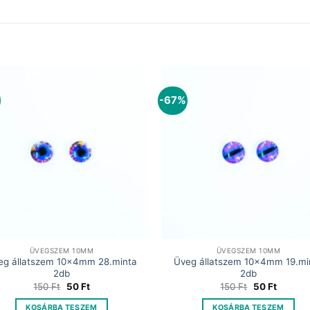
-67%
ÜVEGSZEM 10MM
ÜVEGSZEM 10MM
eg állatszem 10x4mm 28.minta
Üveg állatszem 10x4mm 19.mi
2db
2db
Original
Current
Original
Current
150
Ft
50
Ft
150
Ft
50
Ft
price
price
price
price
was:
is:
was:
is:
KOSÁRBA TESZEM
KOSÁRBA TESZEM