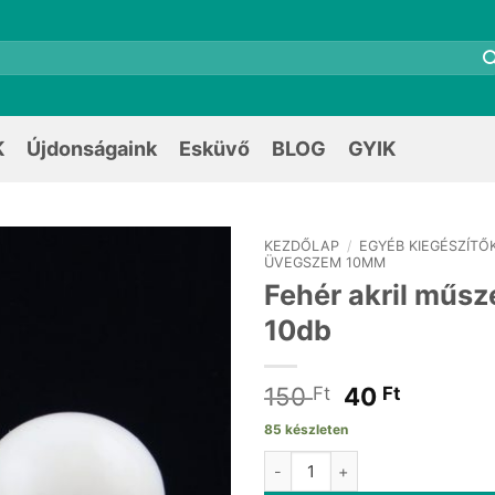
K
Újdonságaink
Esküvő
BLOG
GYIK
KEZDŐLAP
/
EGYÉB KIEGÉSZÍTŐ
ÜVEGSZEM 10MM
Fehér akril mű
10db
Original
Current
150
40
Ft
Ft
price
price
85 készleten
was:
is:
Fehér akril műszem 10mm 10db
150 Ft.
40 Ft.