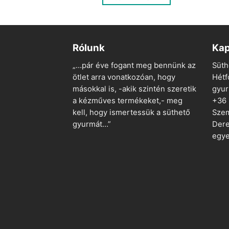
150 Ft.
50 Ft.
Rólunk
Kap
„…pár éve fogant meg bennünk az
Süth
ötlet arra vonatkozóan, hogy
Hétf
másokkal is, -akik szintén szeretik
gyu
a kézműves termékeket,- meg
+36
kell, hogy ismertessük a süthető
Szem
gyurmát…”
Dere
egye