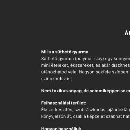
Á
Mi is a süthető gyurma
Süthető gyurma (polymer clay) egy könnyen
mini ételeket, ékszereket, és akár díszíthe
utánozhatod vele. Nagyon sokféle színben k
színezhetsz is!
Nem toxikus anyag, de semmiképpen se e
Felhasználási terület:
Ékszerkészítés, szobrászkodás, ajándéktárg
könyvjelzőn át, csak a képzelet szabhat hat
Hogyan használjuk