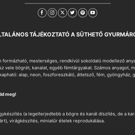
LTALÁNOS TÁJÉKOZTATÓ A SÜTHETŐ GYURMÁR
 formázható, mesterséges, rendkívül sokoldalú modellező anyag
tsz vele bögrét, kanalat, egyéb fémtárgyakat. Számos anyagot, min
apható: alap, neon, foszforeszkáló, áttetsző, fém, gyöngyház, g
dd meg!
ykészítés (a legelterjedtebb a bögre és kanál díszítés, de a k
árt), virágkészítés, miniatűr ételek reprodukálása.