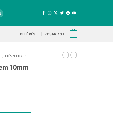
BELÉPÉS
KOSÁR /
0
FT
0
K
/
MŰSZEMEK
/
szem 10mm
 mennyiség