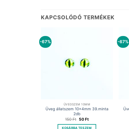
KAPCSOLÓDÓ TERMÉKEK
-67%
-67%
EM 10MM
ÜVEGSZEM 10MM
Üveg állatszem 10x4mm 39.minta
Üv
zta 10x3mm 10db
2db
Original
Current
150
Ft
price
price
Original
Current
150
Ft
50
Ft
was:
is:
price
price
 TESZEM
300 Ft.
150 Ft.
was:
is:
KOSÁRBA TESZEM