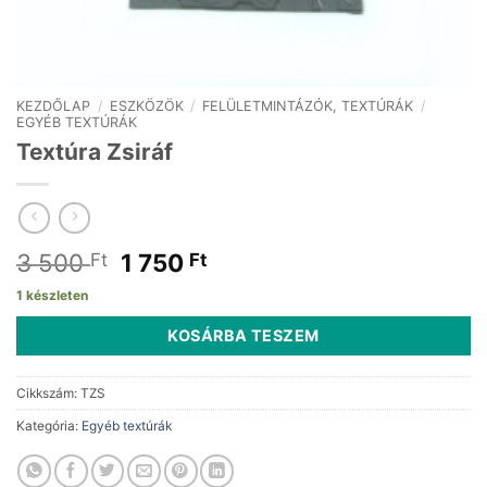
KEZDŐLAP
/
ESZKÖZÖK
/
FELÜLETMINTÁZÓK, TEXTÚRÁK
/
EGYÉB TEXTÚRÁK
Textúra Zsiráf
Original
Current
3 500
1 750
Ft
Ft
price
price
1 készleten
was:
is:
3
1
KOSÁRBA TESZEM
500 Ft.
750 Ft.
Cikkszám:
TZS
Kategória:
Egyéb textúrák