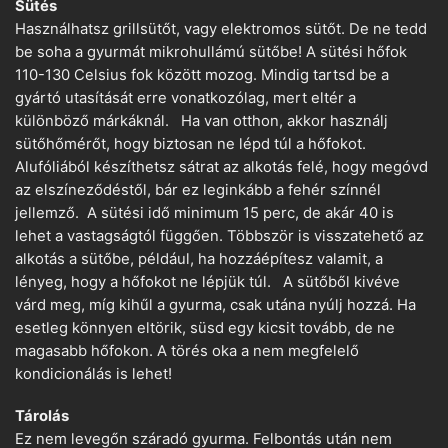
Sütés
Használhatsz grillsütőt, vagy elektromos sütőt. De ne tedd
be soha a gyurmát mikrohullámú sütőbe! A sütési hőfok
110-130 Celsius fok között mozog. Mindig tartsd be a
gyártó utasítását erre vonatkozólag, mert eltér a
különböző márkáknál. Ha van otthon, akkor használj
sütőhőmérőt, hogy biztosan ne lépd túl a hőfokot.
Alufóliából készíthetsz sátrat az alkotás felé, hogy megóvd
az elszíneződéstől, bár ez leginkább a fehér színnél
jellemző. A sütési idő minimum 15 perc, de akár 40 is
lehet a vastagságtól függően. Többször is visszatehető az
alkotás a sütőbe, például, ha hozzáépítesz valamit, a
lényeg, hogy a hőfokot ne lépjük túl. A sütőből kivéve
várd meg, míg kihűl a gyurma, csak utána nyúlj hozzá. Ha
esetleg könnyen eltörik, süsd egy kicsit tovább, de ne
magasabb hőfokon. A törés oka a nem megfelelő
kondicionálás is lehet!
Tárolás
Ez nem levegőn száradó gyurma. Felbontás után nem