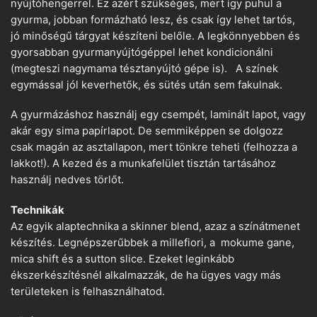
nyújtóhengerrel. Ez azért szükséges, mert így puhul a
gyurma, jobban formázható lesz, és csak így lehet tartós,
jó minőségű tárgyat készíteni belőle. A legkönnyebben és
gyorsabban gyurmanyújtógéppel lehet kondicionálni
(megteszi nagymama tésztanyújtó gépe is). A színek
egymással jól keverhetők, és sütés után sem fakulnak.
A gyurmázáshoz használj egy csempét, laminált lapot, vagy
akár egy sima papírlapot. De semmiképpen se dolgozz
csak magán az asztallapon, mert tönkre teheti (felhozza a
lakkot!). A kezed és a munkafelület tisztán tartásához
használj nedves törlőt.
Technikák
Az egyik alaptechnika a skinner blend, azaz a színátmenet
készítés. Legnépszerűbbek a millefiori, a mokume gane,
mica shift és a sutton slice. Ezeket leginkább
ékszerkészítésnél alkalmazzák, de ha ügyes vagy más
területeken is felhasználhatod.