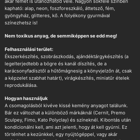
akár fémet is utánozhatod vele. Nagyon sokféle színben
kapható: alap, neon, foszforeszkáló, áttetsző, fém,
gyöngyház, glitteres, kő. A folyékony gyurmával
színezhetsz is!
Nem toxikus anyag, de semmiképpen se edd meg!
Felhasználási terület:
Ékszerkészítés, szobrászkodás, ajándéktárgykészítés (a
legelterjedtebb a bögre és kanál díszítés, de a
karácsonyfadísztől a hűtőmágnesig a könyvjelzőn át, csak
a képzelet szabhat határt), virágkészítés, miniatűr ételek
reprodukálása.
Hogyan használjuk
A csomagolásból kivéve kissé kemény anyagot találunk.
Bár ez változhat a különböző márkáknál (Cernit, Premo
Sculpey, Fimo, Kato Polyclay) és színeknél. Kibontás után
kondícionálni kell, ami azt jelenti, hogy át kell gyúrni. Ez
történhet a kezünkkel, egy nyújtógéppel, vagy akár