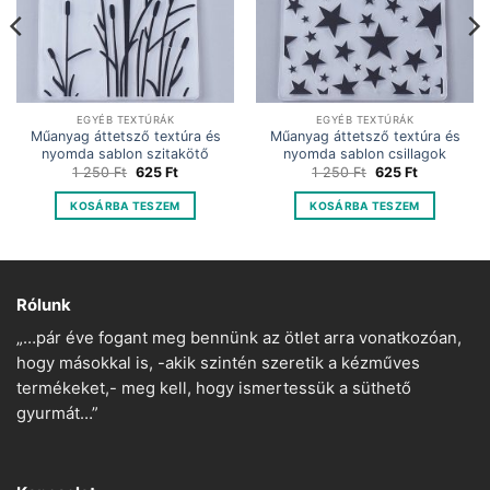
EGYÉB TEXTÚRÁK
EGYÉB TEXTÚRÁK
Műanyag áttetsző textúra és
Műanyag áttetsző textúra és
nyomda sablon szitakötő
nyomda sablon csillagok
Original
Current
Original
Current
1 250
Ft
625
Ft
1 250
Ft
625
Ft
price
price
price
price
was:
is:
was:
is:
KOSÁRBA TESZEM
KOSÁRBA TESZEM
1
625 Ft.
1
625 Ft.
250 Ft.
250 Ft.
Rólunk
„…pár éve fogant meg bennünk az ötlet arra vonatkozóan,
hogy másokkal is, -akik szintén szeretik a kézműves
termékeket,- meg kell, hogy ismertessük a süthető
gyurmát…”