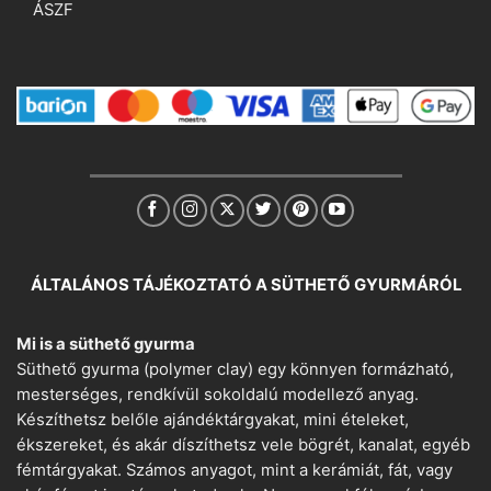
ÁSZF
ÁLTALÁNOS TÁJÉKOZTATÓ A SÜTHETŐ GYURMÁRÓL
Mi is a süthető gyurma
Süthető gyurma (polymer clay) egy könnyen formázható,
mesterséges, rendkívül sokoldalú modellező anyag.
Készíthetsz belőle ajándéktárgyakat, mini ételeket,
ékszereket, és akár díszíthetsz vele bögrét, kanalat, egyéb
fémtárgyakat. Számos anyagot, mint a kerámiát, fát, vagy