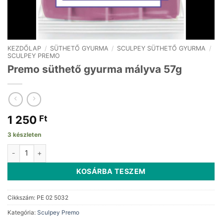
KEZDŐLAP
/
SÜTHETŐ GYURMA
/
SCULPEY SÜTHETŐ GYURMA
/
SCULPEY PREMO
Premo süthető gyurma mályva 57g
1 250
Ft
3 készleten
Premo süthető gyurma mályva 57g mennyiség
KOSÁRBA TESZEM
Cikkszám:
PE 02 5032
Kategória:
Sculpey Premo