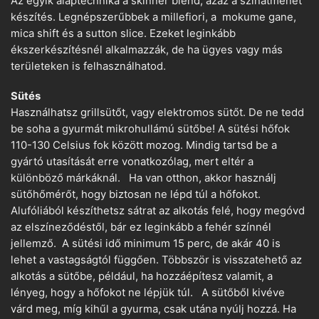
Az egyik alaptechnika a skinner blend, azaz a színátmenet
készítés. Legnépszerűbbek a millefiori, a mokume gane,
mica shift és a sutton slice. Ezeket leginkább
ékszerkészítésnél alkalmazzák, de ha ügyes vagy más
területeken is felhasználhatod.
Sütés
Használhatsz grillsütőt, vagy elektromos sütőt. De ne tedd
be soha a gyurmát mikrohullámú sütőbe! A sütési hőfok
110-130 Celsius fok között mozog. Mindig tartsd be a
gyártó utasítását erre vonatkozólag, mert eltér a
különböző márkáknál. Ha van otthon, akkor használj
sütőhőmérőt, hogy biztosan ne lépd túl a hőfokot.
Alufóliából készíthetsz sátrat az alkotás felé, hogy megóvd
az elszíneződéstől, bár ez leginkább a fehér színnél
jellemző. A sütési idő minimum 15 perc, de akár 40 is
lehet a vastagságtól függően. Többször is visszatehető az
alkotás a sütőbe, például, ha hozzáépítesz valamit, a
lényeg, hogy a hőfokot ne lépjük túl. A sütőből kivéve
várd meg, míg kihűl a gyurma, csak utána nyúlj hozzá. Ha