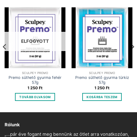
ELFOGYOTT
SCULPEY PREMO
SCULPEY PREMO
Premo süthető gyurma fehér
Premo süthető gyurma türkiz
57g
57g
1 250
Ft
1 250
Ft
TOVÁBB OLVASOM
KOSÁRBA TESZEM
Rólunk
„…pár éve fogant meg bennünk az ötlet arra vonatkozóan,