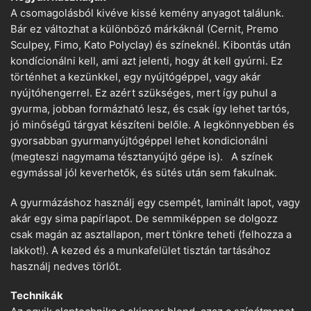
A csomagolásból kivéve kissé kemény anyagot találunk.
Bár ez változhat a különböző márkáknál (Cernit, Premo
Sculpey, Fimo, Kato Polyclay) és színeknél. Kibontás után
kondícionálni kell, ami azt jelenti, hogy át kell gyúrni. Ez
történhet a kezünkkel, egy nyújtógéppel, vagy akár
nyújtóhengerrel. Ez azért szükséges, mert így puhul a
gyurma, jobban formázható lesz, és csak így lehet tartós,
jó minőségű tárgyat készíteni belőle. A legkönnyebben és
gyorsabban gyurmanyújtógéppel lehet kondicionálni
(megteszi nagymama tésztanyújtó gépe is). A színek
egymással jól keverhetők, és sütés után sem fakulnak.
A gyurmázáshoz használj egy csempét, laminált lapot, vagy
akár egy sima papírlapot. De semmiképpen se dolgozz
csak magán az asztallapon, mert tönkre teheti (felhozza a
lakkot!). A kezed és a munkafelület tisztán tartásához
használj nedves törlőt.
Technikák