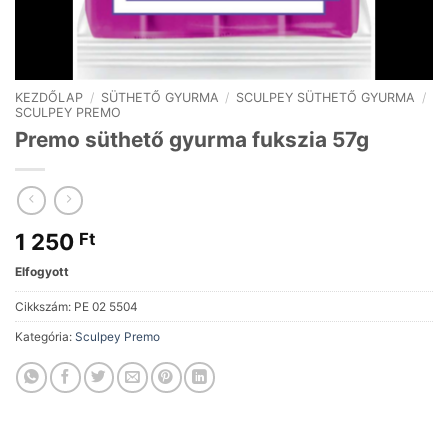
KEZDŐLAP
/
SÜTHETŐ GYURMA
/
SCULPEY SÜTHETŐ GYURMA
/
SCULPEY PREMO
Premo süthető gyurma fukszia 57g
1 250
Ft
Elfogyott
Cikkszám:
PE 02 5504
Kategória:
Sculpey Premo