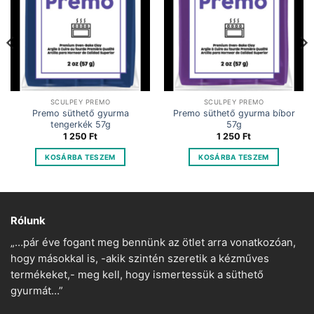
SCULPEY PREMO
SCULPEY PREMO
Premo süthető gyurma
Premo süthető gyurma bíbor
tengerkék 57g
57g
1 250
Ft
1 250
Ft
KOSÁRBA TESZEM
KOSÁRBA TESZEM
Rólunk
„…pár éve fogant meg bennünk az ötlet arra vonatkozóan,
hogy másokkal is, -akik szintén szeretik a kézműves
termékeket,- meg kell, hogy ismertessük a süthető
gyurmát…”