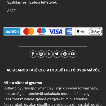
Szállítási és fizetési feltételek
ÁSZF
ÁLTALÁNOS TÁJÉKOZTATÓ A SÜTHETŐ GYURMÁRÓL
Mi is a süthető gyurma
Süthető gyurma (polymer clay) egy könnyen formázható,
mesterséges, rendkívül sokoldalú modellező anyag.
Készíthetsz belőle ajándéktárgyakat, mini ételeket,
ékszereket, és akár díszíthetsz vele bögrét, kanalat, egyéb