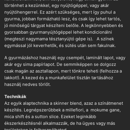
történhet a kezünkkel, egy nyújtógéppel, vagy akár
nyújtóhengerrel. Ez azért szükséges, mert így puhul a
gyurma, jobban formázható lesz, és csak így lehet tartós,
jó minőségű tárgyat készíteni belőle. A legkönnyebben és
gyorsabban gyurmanyújtógéppel lehet kondicionálni
(megteszi nagymama tésztanyújtó gépe is). A színek
egymással jól keverhetők, és sütés után sem fakulnak.
A gyurmázáshoz használj egy csempét, laminált lapot, vagy
akár egy sima papírlapot. De semmiképpen se dolgozz
csak magán az asztallapon, mert tönkre teheti (felhozza a
lakkot!). A kezed és a munkafelület tisztán tartásához
használj nedves törlőt.
Technikák
Az egyik alaptechnika a skinner blend, azaz a színátmenet
készítés. Legnépszerűbbek a millefiori, a mokume gane,
mica shift és a sutton slice. Ezeket leginkább
ékszerkészítésnél alkalmazzák, de ha ügyes vagy más