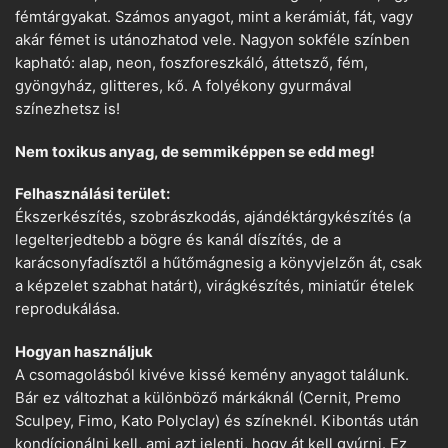
fémtárgyakat. Számos anyagot, mint a kerámiát, fát, vagy
akár fémet is utánozhatod vele. Nagyon sokféle színben
kapható: alap, neon, foszforeszkáló, áttetsző, fém,
gyöngyház, glitteres, kő. A folyékony gyurmával
színezhetsz is!
Nem toxikus anyag, de semmiképpen se edd meg!
Felhasználási terület:
Ékszerkészítés, szobrászkodás, ajándéktárgykészítés (a
legelterjedtebb a bögre és kanál díszítés, de a
karácsonyfadísztől a hűtőmágnesig a könyvjelzőn át, csak
a képzelet szabhat határt), virágkészítés, miniatűr ételek
reprodukálása.
Hogyan használjuk
A csomagolásból kivéve kissé kemény anyagot találunk.
Bár ez változhat a különböző márkáknál (Cernit, Premo
Sculpey, Fimo, Kato Polyclay) és színeknél. Kibontás után
kondícionálni kell, ami azt jelenti, hogy át kell gyúrni. Ez