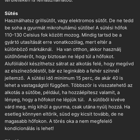
területeken is felhasználhatod.
Sütés
Használhatsz grillsütőt, vagy elektromos sütőt. De ne tedd
be soha a gyurmát mikrohullámú sütőbe! A sütési hőfok
110-130 Celsius fok között mozog. Mindig tartsd be a
gyártó utasítását erre vonatkozólag, mert eltér a
különböző márkáknál. Ha van otthon, akkor használj
sütőhőmérőt, hogy biztosan ne lépd túl a hőfokot.
Alufóliából készíthetsz sátrat az alkotás felé, hogy megóvd
az elszíneződéstől, bár ez leginkább a fehér színnél
jellemző. A sütési idő minimum 15 perc, de akár 40 is
lehet a vastagságtól függően. Többször is visszatehető az
alkotás a sütőbe, például, ha hozzáépítesz valamit, a
lényeg, hogy a hőfokot ne lépjük túl. A sütőből kivéve
várd meg, míg kihűl a gyurma, csak utána nyúlj hozzá. Ha
esetleg könnyen eltörik, süsd egy kicsit tovább, de ne
magasabb hőfokon. A törés oka a nem megfelelő
kondicionálás is lehet!