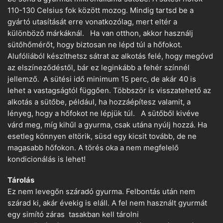
110-130 Celsius fok között mozog. Mindig tartsd be a
gyártó utasítását erre vonatkozólag, mert eltér a
különböző márkáknál. Ha van otthon, akkor használj
sütőhőmérőt, hogy biztosan ne lépd túl a hőfokot.
Alufóliából készíthetsz sátrat az alkotás felé, hogy megóvd
az elszíneződéstől, bár ez leginkább a fehér színnél
jellemző. A sütési idő minimum 15 perc, de akár 40 is
lehet a vastagságtól függően. Többször is visszatehető az
alkotás a sütőbe, például, ha hozzáépítesz valamit, a
lényeg, hogy a hőfokot ne lépjük túl. A sütőből kivéve
várd meg, míg kihűl a gyurma, csak utána nyúlj hozzá. Ha
esetleg könnyen eltörik, süsd egy kicsit tovább, de ne
magasabb hőfokon. A törés oka a nem megfelelő
kondicionálás is lehet!
Tárolás
Ez nem levegőn száradó gyurma. Felbontás után nem
szárad ki, akár évekig is eláll. A fel nem használt gyurmát
egy simító záras tasakban kell tárolni