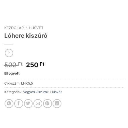
KEZDŐLAP
/
HÚSVÉT
Lóhere kiszúró
Original
Current
500
250
Ft
Ft
price
price
Elfogyott
was:
is:
500 Ft.
250 Ft.
Cikkszám:
LHK5,5
Kategóriák:
Vegyes kiszúrók
,
Húsvét