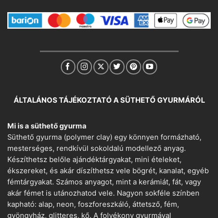
ÁLTALÁNOS TÁJÉKOZTATÓ A SÜTHETŐ GYURMÁRÓL
Mi is a süthető gyurma
Süthető gyurma (polymer clay) egy könnyen formázható,
mesterséges, rendkívül sokoldalú modellező anyag.
Készíthetsz belőle ajándéktárgyakat, mini ételeket,
ékszereket, és akár díszíthetsz vele bögrét, kanalat, egyéb
fémtárgyakat. Számos anyagot, mint a kerámiát, fát, vagy
akár fémet is utánozhatod vele. Nagyon sokféle színben
kapható: alap, neon, foszforeszkáló, áttetsző, fém,
gyöngyház, glitteres, kő. A folyékony gyurmával