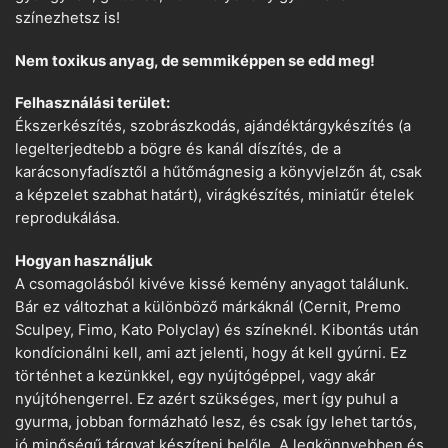
színezhetsz is!
Nem toxikus anyag, de semmiképpen se edd meg!
Felhasználási terület:
Ékszerkészítés, szobrászkodás, ajándéktárgykészítés (a
legelterjedtebb a bögre és kanál díszítés, de a
karácsonyfadísztől a hűtőmágnesig a könyvjelzőn át, csak
a képzelet szabhat határt), virágkészítés, miniatűr ételek
reprodukálása.
Hogyan használjuk
A csomagolásból kivéve kissé kemény anyagot találunk.
Bár ez változhat a különböző márkáknál (Cernit, Premo
Sculpey, Fimo, Kato Polyclay) és színeknél. Kibontás után
kondícionálni kell, ami azt jelenti, hogy át kell gyúrni. Ez
történhet a kezünkkel, egy nyújtógéppel, vagy akár
nyújtóhengerrel. Ez azért szükséges, mert így puhul a
gyurma, jobban formázható lesz, és csak így lehet tartós,
jó minőségű tárgyat készíteni belőle. A legkönnyebben és