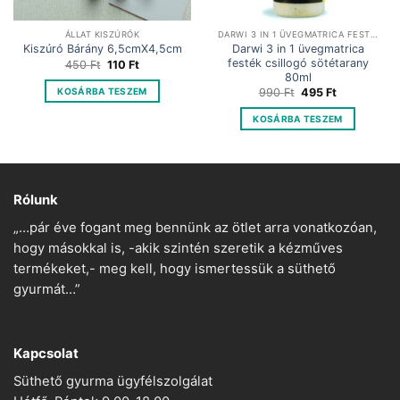
ÁLLAT KISZÚRÓK
DARWI 3 IN 1 ÜVEGMATRICA FESTÉK
Darwi 3 in 1 üvegmatrica
Kiszúró Bárány 6,5cmX4,5cm
festék csillogó sötétarany
Original
Current
450
Ft
110
Ft
price
price
80ml
was:
is:
Original
Current
KOSÁRBA TESZEM
990
Ft
495
Ft
450 Ft.
110 Ft.
price
price
was:
is:
KOSÁRBA TESZEM
990 Ft.
495 Ft.
Rólunk
„…pár éve fogant meg bennünk az ötlet arra vonatkozóan,
hogy másokkal is, -akik szintén szeretik a kézműves
termékeket,- meg kell, hogy ismertessük a süthető
gyurmát…”
Kapcsolat
Süthető gyurma ügyfélszolgálat