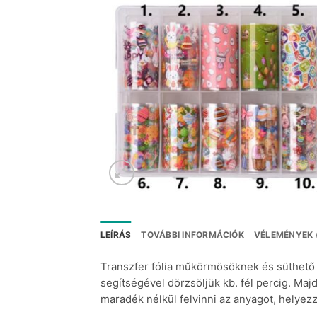
LEÍRÁS
TOVÁBBI INFORMÁCIÓK
VÉLEMÉNYEK 
Transzfer fólia műkörmösöknek és süthető g
segítségével dörzsöljük kb. fél percig. Majd
maradék nélkül felvinni az anyagot, helyezz