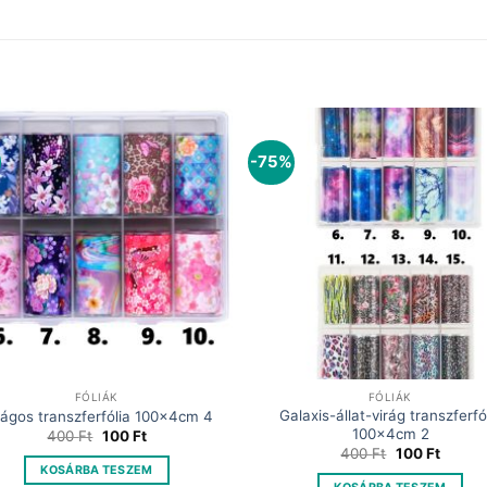
-75%
FÓLIÁK
FÓLIÁK
Galaxis-állat-virág transzferfó
rágos transzferfólia 100x4cm 4
100x4cm 2
Original
Current
400
Ft
100
Ft
price
price
Original
Curren
400
Ft
100
Ft
was:
is:
price
price
KOSÁRBA TESZEM
400 Ft.
100 Ft.
was:
is: