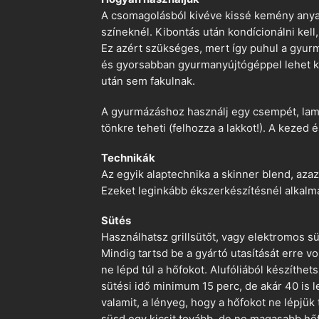
A csomagolásból kivéve kissé kemény anyago
színeknél. Kibontás után kondícionálni kell,
Ez azért szükséges, mert így puhul a gyurm
és gyorsabban gyurmanyújtógéppel lehet ko
után sem fakulnak.
A gyurmázáshoz használj egy csempét, lami
tönkre teheti (felhozza a lakkot!). A kezed 
Technikák
Az egyik alaptechnika a skinner blend, azaz
Ezeket leginkább ékszerkészítésnél alkalm
Sütés
Használhatsz grillsütőt, vagy elektromos s
Mindig tartsd be a gyártó utasítását erre 
ne lépd túl a hőfokot. Alufóliából készíthet
sütési idő minimum 15 perc, de akár 40 is l
valamit, a lényeg, hogy a hőfokot ne lépjük