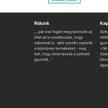
OLVASOM
KOSÁRBA TESZEM
400 Ft.
100 Ft.
800 Ft.
200 Ft.
Rólunk
Kap
„…pár éve fogant meg bennünk az
Süth
ötlet arra vonatkozóan, hogy
Hétf
másokkal is, -akik szintén szeretik
gyu
a kézműves termékeket,- meg
+36
kell, hogy ismertessük a süthető
Szem
gyurmát…”
Dere
egye