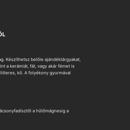
ÓL
. Készíthetsz belőle ajándéktárgyakat,
t a kerámiát, fát, vagy akár fémet is
litteres, kő. A folyékony gyurmával
arácsonyfadísztől a hűtőmágnesig a