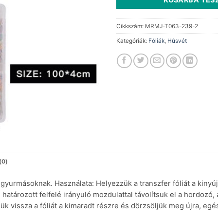
Cikkszám:
MRMJ-T063-239-2
Kategóriák:
Fóliák
,
Húsvét
(0)
yurmásoknak. Használata: Helyezzük a transzfer fóliát a kinyúj
 határozott felfelé irányuló mozdulattal távolítsuk el a hordozó, 
ük vissza a fóliát a kimaradt részre és dörzsöljük meg újra, egé