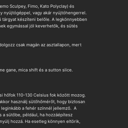
emo Sculpey, Fimo, Kato Polyclay) és
egy nyújtógéppel, vagy akár nyújtóhengerrel.
ű tárgyat készíteni belőle. A legkönnyebben
ek egymással jól keverhetők, és sütés
dolgozz csak magán az asztallapon, mert
 gane, mica shift és a sutton slice.
si hőfok 110-130 Celsius fok között mozog.
 akkor használj sütőhőmérőt, hogy biztosan
z leginkább a fehér színnél jellemző. A
s a sütőbe, például, ha hozzáépítesz
nyúlj hozzá. Ha esetleg könnyen eltörik,