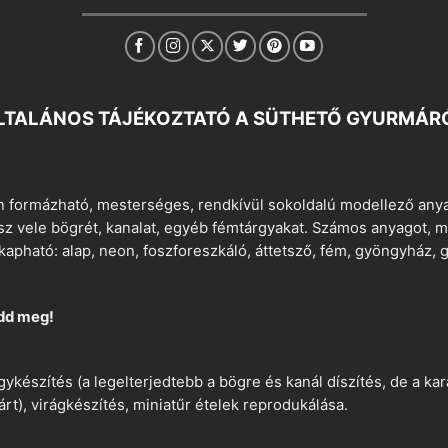
LTALÁNOS TÁJÉKOZTATÓ A SÜTHETŐ GYURMÁR
 formázható, mesterséges, rendkívül sokoldalú modellező anyag
tsz vele bögrét, kanalat, egyéb fémtárgyakat. Számos anyagot, min
apható: alap, neon, foszforeszkáló, áttetsző, fém, gyöngyház, g
dd meg!
ykészítés (a legelterjedtebb a bögre és kanál díszítés, de a k
árt), virágkészítés, miniatűr ételek reprodukálása.