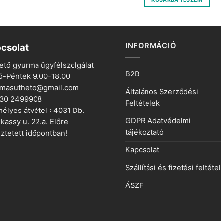
KOSÁRBA TESZEM
400 Ft.
100 Ft.
INFORMÁCIÓ
csolat
ető gyurma ügyfélszolgálat
B2B
ő-Péntek 9.00-18.00
rmasutheto@gmail.com
Általános Szerződési
 30 2499908
Feltételek
élyes átvétel : 4031 Db.
GDPR Adatvédelmi
kassy u. 22.a. Előre
tájékoztató
ztetett időpontban!
Kapcsolat
Szállítási és fizetési feltéte
ÁSZF