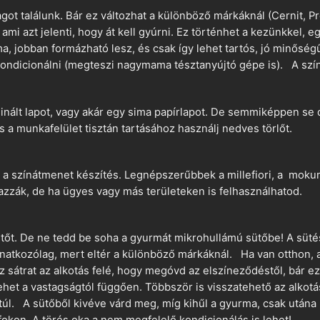
t találunk. Bár ez változhat a különböző márkáknál (Cernit, Pr
 ami azt jelenti, hogy át kell gyúrni. Ez történhet a kezünkkel, 
a, jobban formázható lesz, és csak így lehet tartós, jó minőség
ndicionálni (megteszi nagymama tésztanyújtó gépe is). A szín
nált lapot, vagy akár egy sima papírlapot. De semmiképpen se 
és a munkafelület tisztán tartásához használj nedves törlőt.
 a színátmenet készítés. Legnépszerűbbek a millefiori, a mokume
azzák, de ha ügyes vagy más területeken is felhasználhatod.
ütőt. De ne tedd be soha a gyurmát mikrohullámú sütőbe! A süté
vonatkozólag, mert eltér a különböző márkáknál. Ha van otthon,
sz sátrat az alkotás felé, hogy megóvd az elszíneződéstől, bár e
ehet a vastagságtól függően. Többször is visszatehető az alkotá
 túl. A sütőből kivéve várd meg, míg kihűl a gyurma, csak utána 