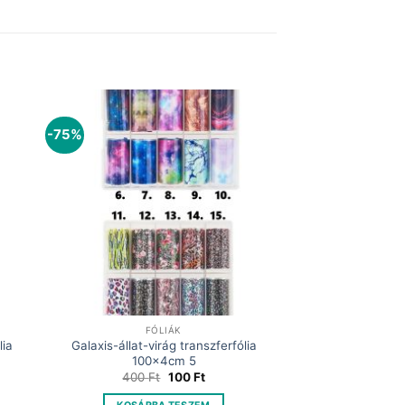
-75%
FÓLIÁK
lia
Galaxis-állat-virág transzferfólia
100x4cm 5
t
Original
Current
400
Ft
100
Ft
price
price
was:
is: