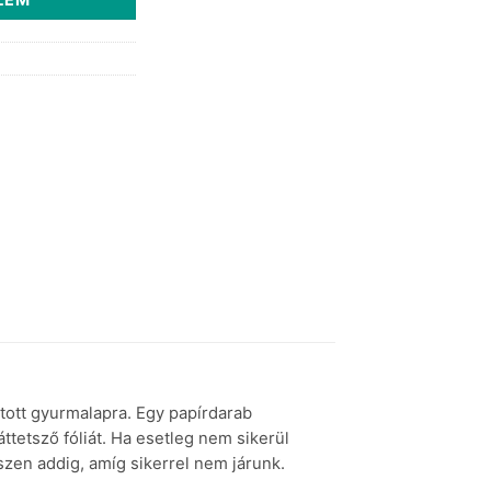
tott gyurmalapra. Egy papírdarab
áttetsző fóliát. Ha esetleg nem sikerül
szen addig, amíg sikerrel nem járunk.