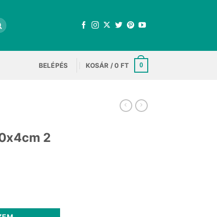
BELÉPÉS
KOSÁR /
0
FT
0
100x4cm 2
nt
100x4cm 2 mennyiség
.
ZEM