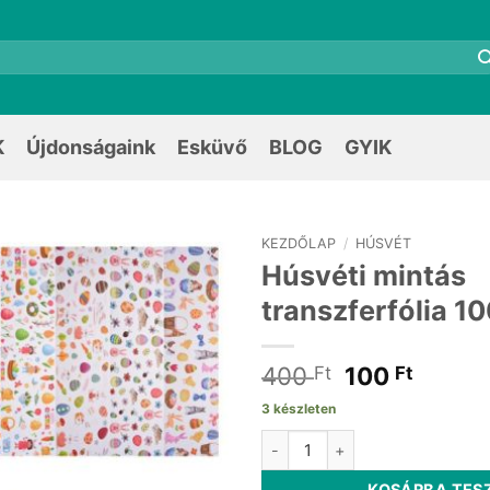
K
Újdonságaink
Esküvő
BLOG
GYIK
KEZDŐLAP
/
HÚSVÉT
Húsvéti mintás
transzferfólia 
Original
Curre
400
100
Ft
Ft
price
price
3 készleten
was:
is:
Húsvéti mintás transzferfólia 
400 Ft.
100 Ft
KOSÁRBA TES