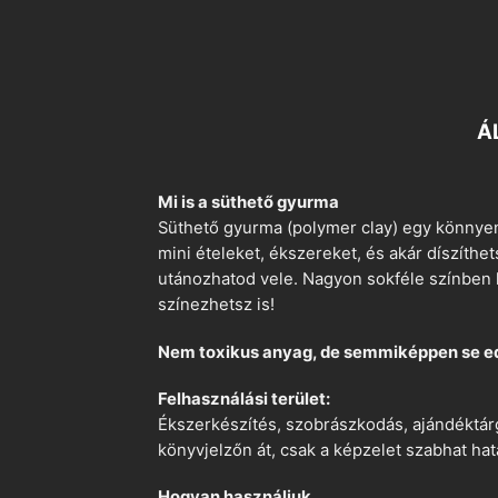
Á
Mi is a süthető gyurma
Süthető gyurma (polymer clay) egy könnyen
mini ételeket, ékszereket, és akár díszíthe
utánozhatod vele. Nagyon sokféle színben k
színezhetsz is!
Nem toxikus anyag, de semmiképpen se e
Felhasználási terület:
Ékszerkészítés, szobrászkodás, ajándéktárg
könyvjelzőn át, csak a képzelet szabhat hat
Hogyan használjuk