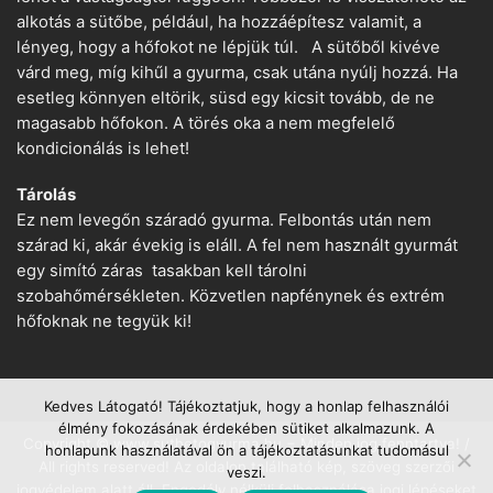
alkotás a sütőbe, például, ha hozzáépítesz valamit, a
lényeg, hogy a hőfokot ne lépjük túl. A sütőből kivéve
várd meg, míg kihűl a gyurma, csak utána nyúlj hozzá. Ha
esetleg könnyen eltörik, süsd egy kicsit tovább, de ne
magasabb hőfokon. A törés oka a nem megfelelő
kondicionálás is lehet!
Tárolás
Ez nem levegőn száradó gyurma. Felbontás után nem
szárad ki, akár évekig is eláll. A fel nem használt gyurmát
egy simító záras tasakban kell tárolni
szobahőmérsékleten. Közvetlen napfénynek és extrém
hőfoknak ne tegyük ki!
Kedves Látogató! Tájékoztatjuk, hogy a honlap felhasználói
élmény fokozásának érdekében sütiket alkalmazunk. A
Copyright © www.suthetogyurma.hu − Minden jog fenntartva! /
honlapunk használatával ön a tájékoztatásunkat tudomásul
All rights reserved! Az oldalon található kép, szöveg szerzői
veszi.
jogvédelem alatt áll. Engedély nélküli felhasználása jogi lépéseket