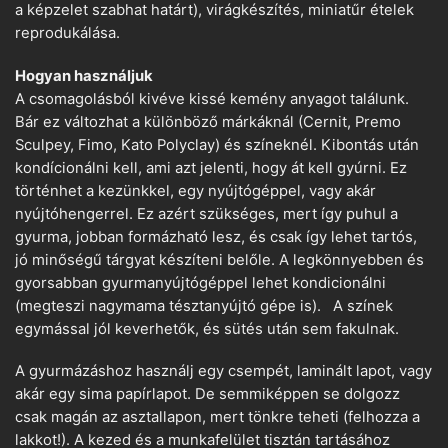
a képzelet szabhat határt), virágkészítés, miniatűr ételek
reprodukálása.
Hogyan használjuk
A csomagolásból kivéve kissé kemény anyagot találunk.
Bár ez változhat a különböző márkáknál (Cernit, Premo
Sculpey, Fimo, Kato Polyclay) és színeknél. Kibontás után
kondícionálni kell, ami azt jelenti, hogy át kell gyúrni. Ez
történhet a kezünkkel, egy nyújtógéppel, vagy akár
nyújtóhengerrel. Ez azért szükséges, mert így puhul a
gyurma, jobban formázható lesz, és csak így lehet tartós,
jó minőségű tárgyat készíteni belőle. A legkönnyebben és
gyorsabban gyurmanyújtógéppel lehet kondicionálni
(megteszi nagymama tésztanyújtó gépe is). A színek
egymással jól keverhetők, és sütés után sem fakulnak.
A gyurmázáshoz használj egy csempét, laminált lapot, vagy
akár egy sima papírlapot. De semmiképpen se dolgozz
csak magán az asztallapon, mert tönkre teheti (felhozza a
lakkot!). A kezed és a munkafelület tisztán tartásához