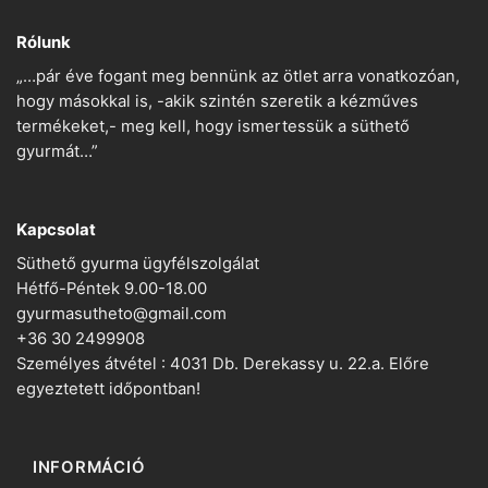
Rólunk
„…pár éve fogant meg bennünk az ötlet arra vonatkozóan,
hogy másokkal is, -akik szintén szeretik a kézműves
termékeket,- meg kell, hogy ismertessük a süthető
gyurmát…”
Kapcsolat
Süthető gyurma ügyfélszolgálat
Hétfő-Péntek 9.00-18.00
gyurmasutheto@gmail.com
+36 30 2499908
Személyes átvétel : 4031 Db. Derekassy u. 22.a. Előre
egyeztetett időpontban!
INFORMÁCIÓ