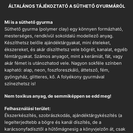
ÁLTALÁNOS TÁJÉKOZTATÓ A SÜTHETŐ GYURMÁRÓL
Mi is a süthető gyurma
Süthető gyurma (polymer clay) egy könnyen formázható,
mesterséges, rendkívül sokoldalú modellező anyag.
Készíthetsz belőle ajándéktárgyakat, mini ételeket,
ékszereket, és akár díszíthetsz vele bögrét, kanalat, egyéb
fémtárgyakat. Számos anyagot, mint a kerámiát, fát, vagy
akár fémet is utánozhatod vele. Nagyon sokféle színben
kapható: alap, neon, foszforeszkáló, áttetsző, fém,
gyöngyház, glitteres, kő. A folyékony gyurmával
színezhetsz is!
Nem toxikus anyag, de semmiképpen se edd meg!
Felhasználási terület:
Ékszerkészítés, szobrászkodás, ajándéktárgykészítés (a
legelterjedtebb a bögre és kanál díszítés, de a
karácsonyfadísztől a hűtőmágnesig a könyvjelzőn át, csak