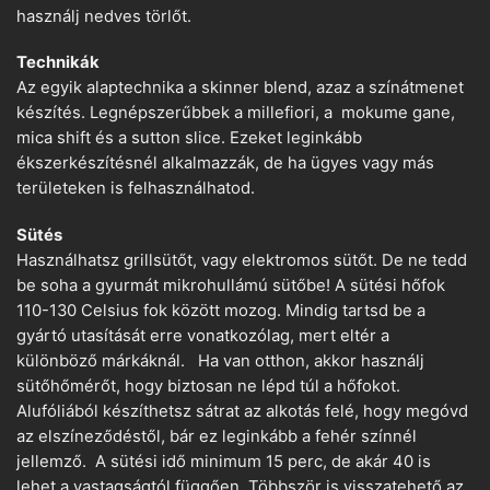
használj nedves törlőt.
Technikák
Az egyik alaptechnika a skinner blend, azaz a színátmenet
készítés. Legnépszerűbbek a millefiori, a mokume gane,
mica shift és a sutton slice. Ezeket leginkább
ékszerkészítésnél alkalmazzák, de ha ügyes vagy más
területeken is felhasználhatod.
Sütés
Használhatsz grillsütőt, vagy elektromos sütőt. De ne tedd
be soha a gyurmát mikrohullámú sütőbe! A sütési hőfok
110-130 Celsius fok között mozog. Mindig tartsd be a
gyártó utasítását erre vonatkozólag, mert eltér a
különböző márkáknál. Ha van otthon, akkor használj
sütőhőmérőt, hogy biztosan ne lépd túl a hőfokot.
Alufóliából készíthetsz sátrat az alkotás felé, hogy megóvd
az elszíneződéstől, bár ez leginkább a fehér színnél
jellemző. A sütési idő minimum 15 perc, de akár 40 is
lehet a vastagságtól függően. Többször is visszatehető az