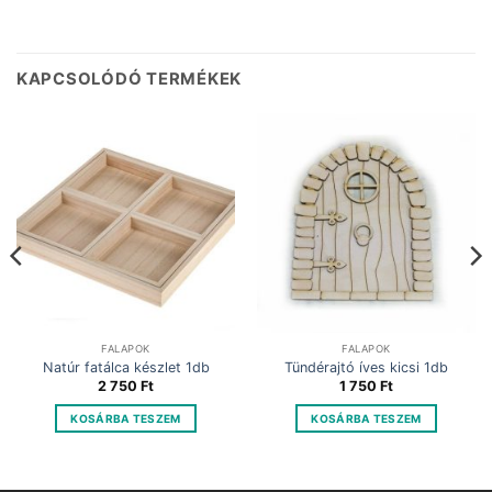
KAPCSOLÓDÓ TERMÉKEK
FALAPOK
FALAPOK
Natúr fatálca készlet 1db
Tündérajtó íves kicsi 1db
2 750
Ft
1 750
Ft
KOSÁRBA TESZEM
KOSÁRBA TESZEM