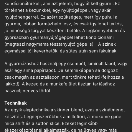
kondícionálni kell, ami azt jelenti, hogy át kell gyúrni. Ez
történhet a kezünkkel, egy nyújtógéppel, vagy akár
nyújtóhengerrel. Ez azért szükséges, mert így puhul a
gyurma, jobban formázható lesz, és csak így lehet tartós,
jó minőségű tárgyat készíteni belőle. A legkönnyebben és
gyorsabban gyurmanyújtógéppel lehet kondicionálni
(megteszi nagymama tésztanyújtó gépe is). A színek
egymással jól keverhetők, és sütés után sem fakulnak.
A gyurmázáshoz használj egy csempét, laminált lapot, vagy
akár egy sima papírlapot. De semmiképpen se dolgozz
csak magán az asztallapon, mert tönkre teheti (felhozza a
lakkot!). A kezed és a munkafelület tisztán tartásához
használj nedves törlőt.
Technikák
Az egyik alaptechnika a skinner blend, azaz a színátmenet
készítés. Legnépszerűbbek a millefiori, a mokume gane,
mica shift és a sutton slice. Ezeket leginkább
ékszerkészítésnél alkalmazzák, de ha ügyes vagy más