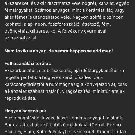
ékszereket, és akár díszíthetsz vele bögrét, kanalat, egyéb
fémtárgyakat. Számos anyagot, mint a kerámiát, fát, vagy
akár fémet is utánozhatod vele. Nagyon sokféle színben
kapható: alap, neon, foszforeszkáló, áttetsző, fém,
gyöngyház, glitteres, kő. A folyékony gyurmával
színezhetsz is!
Nem toxikus anyag, de semmiképpen se edd meg!
Felhasználási terület:
Ékszerkészítés, szobrászkodás, ajándéktárgykészítés (a
legelterjedtebb a bögre és kanál díszítés, de a
karácsonyfadísztől a hűtőmágnesig a könyvjelzőn át, csak
a képzelet szabhat határt), virágkészítés, miniatűr ételek
reprodukálása.
Hogyan használjuk
A csomagolásból kivéve kissé kemény anyagot találunk.
Bár ez változhat a különböző márkáknál (Cernit, Premo
Sculpey, Fimo, Kato Polyclay) és színeknél. Kibontás után