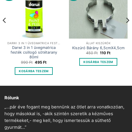
DARWI 3 IN 1 ÜVEGMATRICA FESTÉK
ÁLLAT KISZÚRÓK
Darwi 3 in 1 üvegmatrica
Kiszúró Bárány 6,5cmX4,5cm
festék csillogó sötétarany
Original
Current
450
Ft
110
Ft
price
price
80ml
was:
is:
Original
Current
KOSÁRBA TESZEM
990
Ft
495
Ft
450 Ft.
110 Ft.
price
price
was:
is:
KOSÁRBA TESZEM
990 Ft.
495 Ft.
Rólunk
„…pár éve fogant meg bennünk az ötlet arra vonatkozóan,
hogy másokkal is, -akik szintén szeretik a kézműves
termékeket,- meg kell, hogy ismertessük a süthető
gyurmát…”