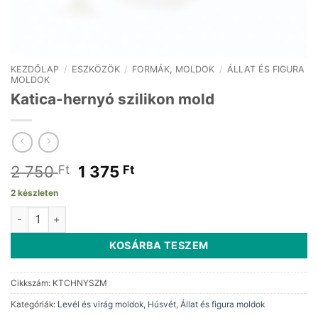
KEZDŐLAP
/
ESZKÖZÖK
/
FORMÁK, MOLDOK
/
ÁLLAT ÉS FIGURA
MOLDOK
Katica-hernyó szilikon mold
Original
Current
2 750
1 375
Ft
Ft
price
price
2 készleten
was:
is:
Katica-hernyó szilikon mold mennyiség
2
1
750 Ft.
375 Ft.
KOSÁRBA TESZEM
Cikkszám:
KTCHNYSZM
Kategóriák:
Levél és virág moldok
,
Húsvét
,
Állat és figura moldok