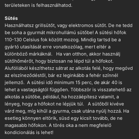
területeken is felhasználhatod.
Sütés
Használhatsz grillsütőt, vagy elektromos sütőt. De ne tedd
be soha a gyurmát mikrohullámú sütőbe! A sütési hőfok
110-130 Celsius fok között mozog. Mindig tartsd be a
gyártó utasítását erre vonatkozólag, mert eltér a
különböző márkáknál. Ha van otthon, akkor használj
sütőhőmérőt, hogy biztosan ne lépd túl a hőfokot.
Alufóliából készíthetsz sátrat az alkotás felé, hogy megóvd
az elszíneződéstől, bár ez leginkább a fehér színnél
jellemző. A sütési idő minimum 15 perc, de akár 40 is
lehet a vastagságtól függően. Többször is visszatehető az
alkotás a sütőbe, például, ha hozzáépítesz valamit, a
lényeg, hogy a hőfokot ne lépjük túl. A sütőből kivéve
várd meg, míg kihűl a gyurma, csak utána nyúlj hozzá. Ha
esetleg könnyen eltörik, süsd egy kicsit tovább, de ne
magasabb hőfokon. A törés oka a nem megfelelő
kondicionálás is lehet!