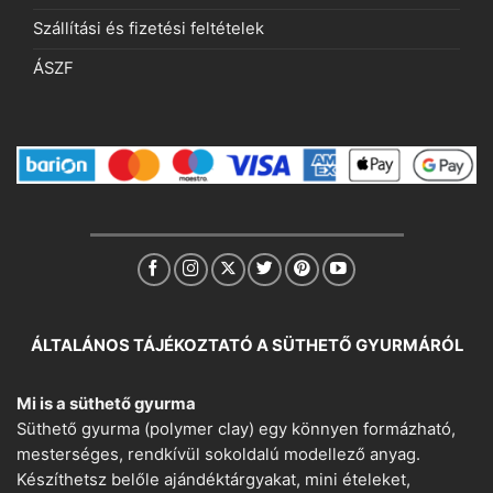
Szállítási és fizetési feltételek
ÁSZF
ÁLTALÁNOS TÁJÉKOZTATÓ A SÜTHETŐ GYURMÁRÓL
Mi is a süthető gyurma
Süthető gyurma (polymer clay) egy könnyen formázható,
mesterséges, rendkívül sokoldalú modellező anyag.
Készíthetsz belőle ajándéktárgyakat, mini ételeket,