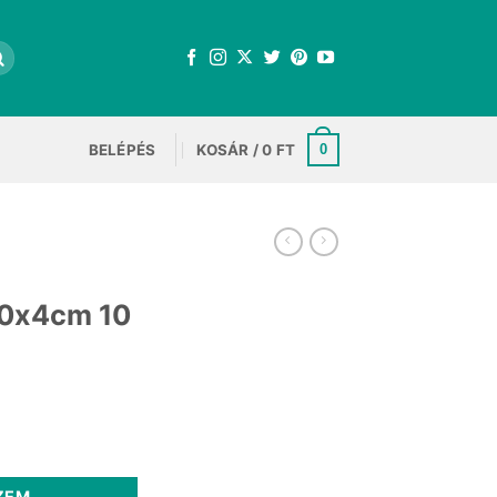
BELÉPÉS
KOSÁR /
0
FT
0
100x4cm 10
nt
 100x4cm 10 mennyiség
.
ZEM