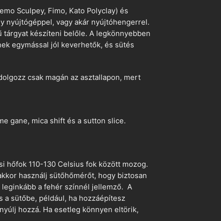
emo Sculpey, Fimo, Kato Polyclay) és
egy nyújtógéppel, vagy akár nyújtóhengerrel.
ű tárgyat készíteni belőle. A legkönnyebben
ek egymással jól keverhetők, és sütés
dolgozz csak magán az asztallapon, mert
 gane, mica shift és a sutton slice.
si hőfok 110-130 Celsius fok között mozog.
 akkor használj sütőhőmérőt, hogy biztosan
z leginkább a fehér színnél jellemző. A
s a sütőbe, például, ha hozzáépítesz
nyúlj hozzá. Ha esetleg könnyen eltörik,