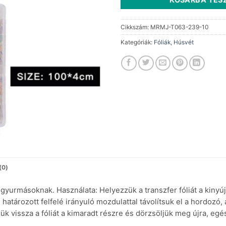
Cikkszám:
MRMJ-T063-239-10
Kategóriák:
Fóliák
,
Húsvét
(0)
yurmásoknak. Használata: Helyezzük a transzfer fóliát a kinyúj
 határozott felfelé irányuló mozdulattal távolítsuk el a hordozó, 
ük vissza a fóliát a kimaradt részre és dörzsöljük meg újra, egé