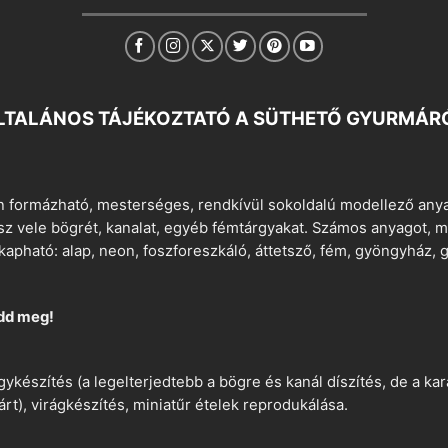
LTALÁNOS TÁJÉKOZTATÓ A SÜTHETŐ GYURMÁR
 formázható, mesterséges, rendkívül sokoldalú modellező anyag
tsz vele bögrét, kanalat, egyéb fémtárgyakat. Számos anyagot, min
apható: alap, neon, foszforeszkáló, áttetsző, fém, gyöngyház, g
dd meg!
ykészítés (a legelterjedtebb a bögre és kanál díszítés, de a k
árt), virágkészítés, miniatűr ételek reprodukálása.