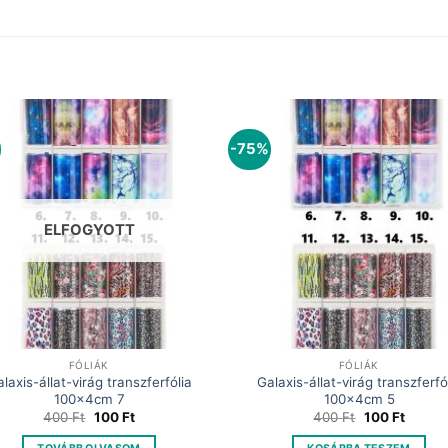
-75%
ELFOGYOTT
FÓLIÁK
FÓLIÁK
laxis-állat-virág transzferfólia
Galaxis-állat-virág transzferfó
100x4cm 7
100x4cm 5
Original
Current
Original
Curren
400
Ft
100
Ft
400
Ft
100
Ft
price
price
price
price
was:
is:
was:
is: