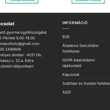
TOVÁBB OLVASOM
KOSÁRBA TESZEM
400 Ft.
100 Ft.
400 Ft.
100 Ft.
INFORMÁCIÓ
csolat
ető gyurma ügyfélszolgálat
B2B
ő-Péntek 9.00-18.00
rmasutheto@gmail.com
Általános Szerződési
 30 2499908
Feltételek
élyes átvétel : 4031 Db.
GDPR Adatvédelmi
kassy u. 22.a. Előre
tájékoztató
ztetett időpontban!
Kapcsolat
Szállítási és fizetési feltéte
ÁSZF