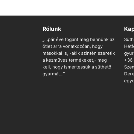
 TESZEM
318 Ft.
159 Ft.
Rólunk
Kap
„…pár éve fogant meg bennünk az
Süth
ötlet arra vonatkozóan, hogy
Hétf
másokkal is, -akik szintén szeretik
gyu
a kézműves termékeket,- meg
+36
kell, hogy ismertessük a süthető
Szem
gyurmát…”
Dere
egye