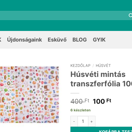
K
Újdonságaink
Esküvő
BLOG
GYIK
KEZDŐLAP
/
HÚSVÉT
Húsvéti mintás
transzferfólia 
Original
Curre
400
100
Ft
Ft
price
price
6 készleten
was:
is:
Húsvéti mintás transzferfólia
400 Ft.
100 Ft
KOSÁRBA TES