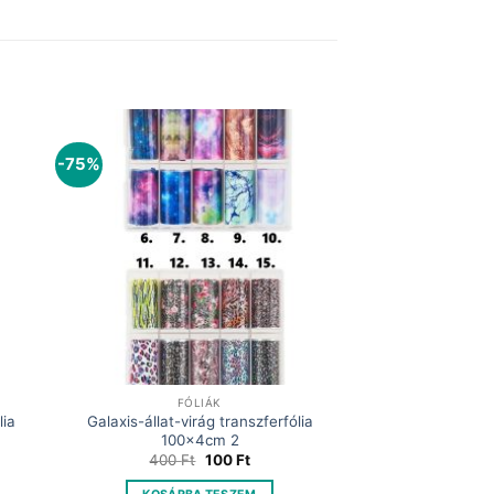
-75%
FÓLIÁK
lia
Galaxis-állat-virág transzferfólia
100x4cm 2
t
Original
Current
400
Ft
100
Ft
price
price
was:
is: