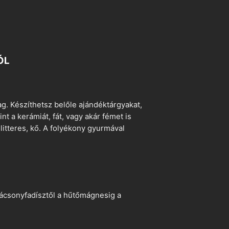
ÓL
. Készíthetsz belőle ajándéktárgyakat,
t a kerámiát, fát, vagy akár fémet is
litteres, kő. A folyékony gyurmával
arácsonyfadísztől a hűtőmágnesig a