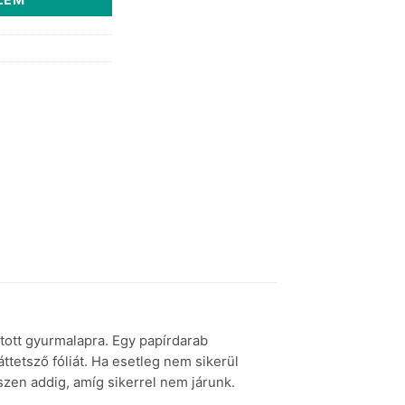
tott gyurmalapra. Egy papírdarab
áttetsző fóliát. Ha esetleg nem sikerül
szen addig, amíg sikerrel nem járunk.