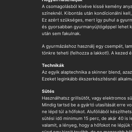
A csomagolásból kivéve kissé kemény anyago
színeknél. Kibontás után kondícionálni kell,
Ez azért szükséges, mert így puhul a gyurm
és gyorsabban gyurmanyújtógéppel lehet ko
után sem fakulnak.
A gyurmázáshoz használj egy csempét, lami
tönkre teheti (felhozza a lakkot!). A kezed 
Technikák
Az egyik alaptechnika a skinner blend, azaz
Ezeket leginkább ékszerkészítésnél alkalm
Sütés
Használhatsz grillsütőt, vagy elektromos s
Mindig tartsd be a gyártó utasítását erre 
ne lépd túl a hőfokot. Alufóliából készíthet
sütési idő minimum 15 perc, de akár 40 is l
valamit, a lényeg, hogy a hőfokot ne lépjük