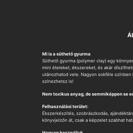
Á
Mi is a süthető gyurma
Süthető gyurma (polymer clay) egy könnyen
mini ételeket, ékszereket, és akár díszíthe
utánozhatod vele. Nagyon sokféle színben k
színezhetsz is!
Nem toxikus anyag, de semmiképpen se e
Felhasználási terület:
Ékszerkészítés, szobrászkodás, ajándéktárg
könyvjelzőn át, csak a képzelet szabhat hat
Hogyan használjuk