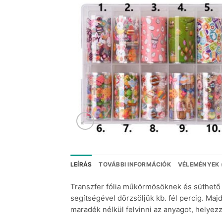
LEÍRÁS
TOVÁBBI INFORMÁCIÓK
VÉLEMÉNYEK 
Transzfer fólia műkörmösöknek és süthető g
segítségével dörzsöljük kb. fél percig. Majd
maradék nélkül felvinni az anyagot, helyezz