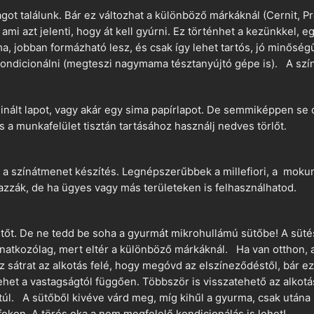
t találunk. Bár ez változhat a különböző márkáknál (Cernit, Pr
 ami azt jelenti, hogy át kell gyúrni. Ez történhet a kezünkkel, 
a, jobban formázható lesz, és csak így lehet tartós, jó minőség
ndicionálni (megteszi nagymama tésztanyújtó gépe is). A szín
nált lapot, vagy akár egy sima papírlapot. De semmiképpen se 
és a munkafelület tisztán tartásához használj nedves törlőt.
 a színátmenet készítés. Legnépszerűbbek a millefiori, a mokume
azzák, de ha ügyes vagy más területeken is felhasználhatod.
ütőt. De ne tedd be soha a gyurmát mikrohullámú sütőbe! A süté
vonatkozólag, mert eltér a különböző márkáknál. Ha van otthon,
sz sátrat az alkotás felé, hogy megóvd az elszíneződéstől, bár e
ehet a vastagságtól függően. Többször is visszatehető az alkotá
 túl. A sütőből kivéve várd meg, míg kihűl a gyurma, csak utána 