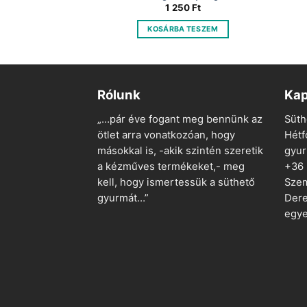
Original
Current
245
Ft
1 250
Ft
price
price
was:
is:
 TESZEM
KOSÁRBA TESZEM
975 Ft.
245 Ft.
Rólunk
Kap
„…pár éve fogant meg bennünk az
Süth
ötlet arra vonatkozóan, hogy
Hétf
másokkal is, -akik szintén szeretik
gyu
a kézműves termékeket,- meg
+36
kell, hogy ismertessük a süthető
Szem
gyurmát…”
Dere
egye