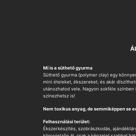
Á
Mi is a süthető gyurma
Süthető gyurma (polymer clay) egy könnyen
mini ételeket, ékszereket, és akár díszíthe
utánozhatod vele. Nagyon sokféle színben k
színezhetsz is!
Nem toxikus anyag, de semmiképpen se e
Felhasználási terület:
Ékszerkészítés, szobrászkodás, ajándéktárg
könyvjelzőn át, csak a képzelet szabhat hat