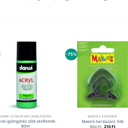
-75%
DARWI GYÖNGYHÁZ AKRILFESTÉK
MAKIN'S KISZÚRÓK
rwi gyöngyház zöld akrilfesték
Makin’s hal kiszúró 3db
80ml
Original
Curren
850
Ft
210
Ft