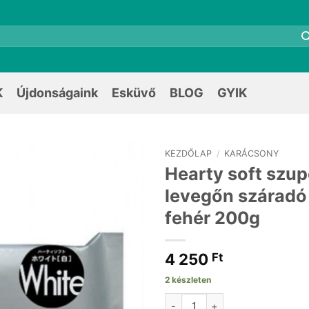
K
Újdonságaink
Esküvő
BLOG
GYIK
KEZDŐLAP
/
KARÁCSONY
Hearty soft szu
levegőn szárad
fehér 200g
4 250
Ft
2 készleten
Hearty soft szuper könnyű lev