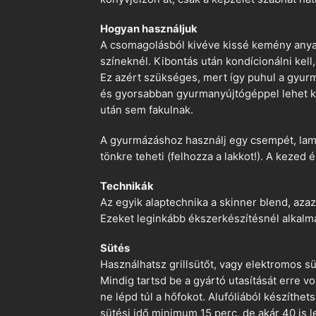
Hogyan használjuk
A csomagolásból kivéve kissé kemény anyago
színeknél. Kibontás után kondícionálni kell,
Ez azért szükséges, mert így puhul a gyurm
és gyorsabban gyurmanyújtógéppel lehet ko
után sem fakulnak.
A gyurmázáshoz használj egy csempét, lami
tönkre teheti (felhozza a lakkot!). A kezed 
Technikák
Az egyik alaptechnika a skinner blend, azaz
Ezeket leginkább ékszerkészítésnél alkalm
Sütés
Használhatsz grillsütőt, vagy elektromos s
Mindig tartsd be a gyártó utasítását erre 
ne lépd túl a hőfokot. Alufóliából készíthet
sütési idő minimum 15 perc, de akár 40 is l