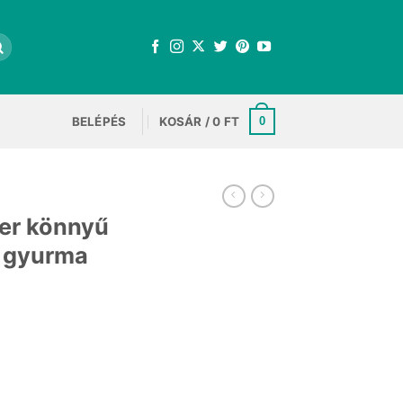
BELÉPÉS
KOSÁR /
0
FT
0
per könnyű
ó gyurma
egőn száradó gyurma fehér 200g mennyiség