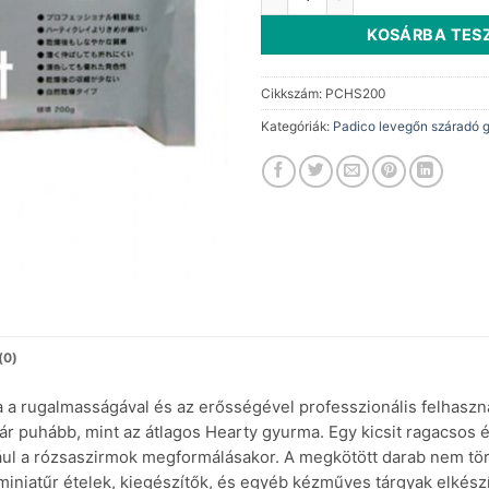
KOSÁRBA TES
Cikkszám:
PCHS200
Kategóriák:
Padico levegőn száradó 
(0)
a a rugalmasságával és az erősségével professzionális felhasz
bár puhább, mint az átlagos Hearty gyurma. Egy kicsit ragacsos
ul a rózsaszirmok megformálásakor. A megkötött darab nem törik
miniatűr ételek, kiegészítők, és egyéb kézműves tárgyak elké