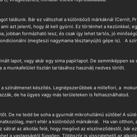
t találunk. Bár ez változhat a különböző márkáknál (Cernit, Pr
 ami azt jelenti, hogy át kell gyúrni. Ez történhet a kezünkkel, 
a, jobban formázható lesz, és csak így lehet tartós, jó minőség
ndicionálni (megteszi nagymama tésztanyújtó gépe is). A szín
nált lapot, vagy akár egy sima papírlapot. De semmiképpen se 
és a munkafelület tisztán tartásához használj nedves törlőt.
 a színátmenet készítés. Legnépszerűbbek a millefiori, a mokume
azzák, de ha ügyes vagy más területeken is felhasználhatod.
ütőt. De ne tedd be soha a gyurmát mikrohullámú sütőbe! A süté
vonatkozólag, mert eltér a különböző márkáknál. Ha van otthon,
sz sátrat az alkotás felé, hogy megóvd az elszíneződéstől, bár e
ehet a vastagságtól függően. Többször is visszatehető az alkotá