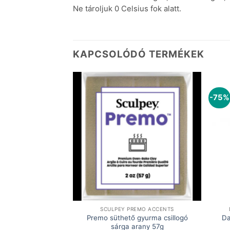
Ne tároljuk 0 Celsius fok alatt.
KAPCSOLÓDÓ TERMÉKEK
-75%
AKRILFESTÉK
SCULPEY PREMO ACCENTS
szöld akrilfesték
Premo süthető gyurma csillogó
Da
ml
sárga arany 57g