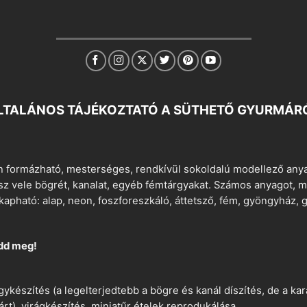
LTALÁNOS TÁJÉKOZTATÓ A SÜTHETŐ GYURMÁR
 formázható, mesterséges, rendkívül sokoldalú modellező anyag
tsz vele bögrét, kanalat, egyéb fémtárgyakat. Számos anyagot, min
apható: alap, neon, foszforeszkáló, áttetsző, fém, gyöngyház, g
dd meg!
ykészítés (a legelterjedtebb a bögre és kanál díszítés, de a k
árt), virágkészítés, miniatűr ételek reprodukálása.