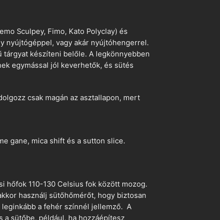
emo Sculpey, Fimo, Kato Polyclay) és
egy nyújtógéppel, vagy akár nyújtóhengerrel.
ű tárgyat készíteni belőle. A legkönnyebben
ek egymással jól keverhetők, és sütés
dolgozz csak magán az asztallapon, mert
 gane, mica shift és a sutton slice.
si hőfok 110-130 Celsius fok között mozog.
 akkor használj sütőhőmérőt, hogy biztosan
z leginkább a fehér színnél jellemző. A
s a sütőbe, például, ha hozzáépítesz