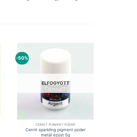
-50%
ELFOGYOTT
CERNIT PIGMENT PÚDER
Cernit sparkling pigment púder
metál ezüst 5g
t