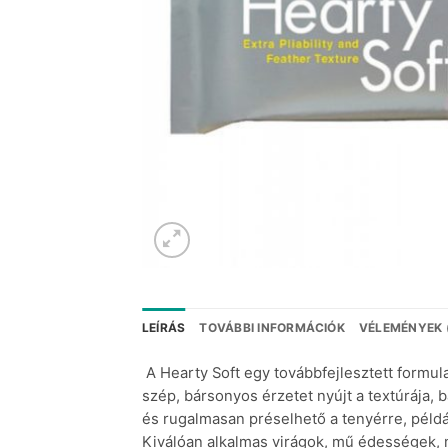
LEÍRÁS
TOVÁBBI INFORMÁCIÓK
VÉLEMÉNYEK 
A Hearty Soft egy továbbfejlesztett formul
szép, bársonyos érzetet nyújt a textúrája, 
és rugalmasan préselhető a tenyérre, példá
Kiválóan alkalmas virágok, mű édességek, 