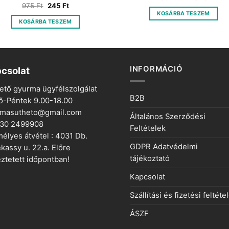
price
price
Original
Current
975
Ft
245
Ft
was:
is:
price
price
KOSÁRBA TESZEM
850 Ft.
210 Ft.
was:
is:
KOSÁRBA TESZEM
975 Ft.
245 Ft.
INFORMÁCIÓ
csolat
ető gyurma ügyfélszolgálat
B2B
ő-Péntek 9.00-18.00
rmasutheto@gmail.com
Általános Szerződési
 30 2499908
Feltételek
élyes átvétel : 4031 Db.
GDPR Adatvédelmi
kassy u. 22.a. Előre
tájékoztató
ztetett időpontban!
Kapcsolat
Szállítási és fizetési feltéte
ÁSZF