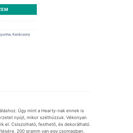
ZEM
gyurma
,
Karácsony
náláshoz. Úgy mint a Hearty-nak ennek is
 érzetet nyújt, mikor széthúzzuk. Vékonyan
 el. Csiszolható, festhető, és dekorálható.
szítésére. 200 gramm van egy csomagban.