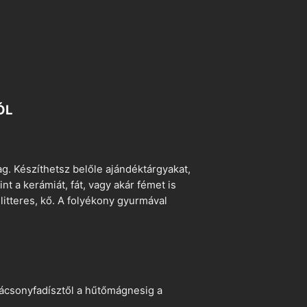
ÓL
. Készíthetsz belőle ajándéktárgyakat,
t a kerámiát, fát, vagy akár fémet is
litteres, kő. A folyékony gyurmával
arácsonyfadísztől a hűtőmágnesig a