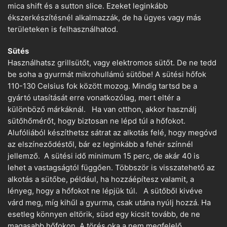
mica shift és a sutton slice. Ezeket leginkább
ékszerkészítésnél alkalmazzák, de ha ügyes vagy más
területeken is felhasználhatod.
Sütés
Használhatsz grillsütőt, vagy elektromos sütőt. De ne tedd
be soha a gyurmát mikrohullámú sütőbe! A sütési hőfok
110-130 Celsius fok között mozog. Mindig tartsd be a
gyártó utasítását erre vonatkozólag, mert eltér a
különböző márkáknál. Ha van otthon, akkor használj
sütőhőmérőt, hogy biztosan ne lépd túl a hőfokot.
Alufóliából készíthetsz sátrat az alkotás felé, hogy megóvd
az elszíneződéstől, bár ez leginkább a fehér színnél
jellemző. A sütési idő minimum 15 perc, de akár 40 is
lehet a vastagságtól függően. Többször is visszatehető az
alkotás a sütőbe, például, ha hozzáépítesz valamit, a
lényeg, hogy a hőfokot ne lépjük túl. A sütőből kivéve
várd meg, míg kihűl a gyurma, csak utána nyúlj hozzá. Ha
esetleg könnyen eltörik, süsd egy kicsit tovább, de ne
magasabb hőfokon. A törés oka a nem megfelelő