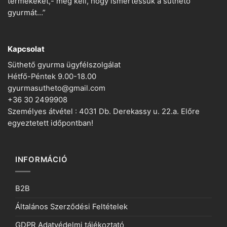
termékeket,- meg kell, hogy ismertessük a süthető
gyurmát…”
Kapcsolat
Süthető gyurma ügyfélszolgálat
Hétfő-Péntek 9.00-18.00
gyurmasutheto@gmail.com
+36 30 2499908
Személyes átvétel : 4031 Db. Derekassy u. 22.a. Előre
egyeztetett időpontban!
INFORMÁCIÓ
B2B
Általános Szerződési Feltételek
GDPR Adatvédelmi tájékoztató