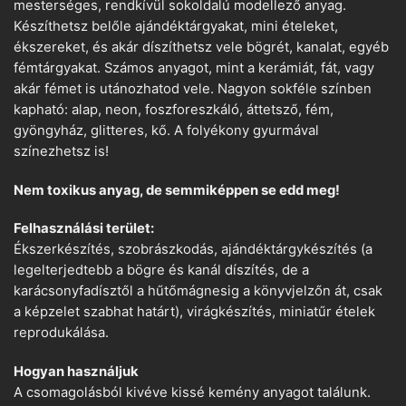
mesterséges, rendkívül sokoldalú modellező anyag.
Készíthetsz belőle ajándéktárgyakat, mini ételeket,
ékszereket, és akár díszíthetsz vele bögrét, kanalat, egyéb
fémtárgyakat. Számos anyagot, mint a kerámiát, fát, vagy
akár fémet is utánozhatod vele. Nagyon sokféle színben
kapható: alap, neon, foszforeszkáló, áttetsző, fém,
gyöngyház, glitteres, kő. A folyékony gyurmával
színezhetsz is!
Nem toxikus anyag, de semmiképpen se edd meg!
Felhasználási terület:
Ékszerkészítés, szobrászkodás, ajándéktárgykészítés (a
legelterjedtebb a bögre és kanál díszítés, de a
karácsonyfadísztől a hűtőmágnesig a könyvjelzőn át, csak
a képzelet szabhat határt), virágkészítés, miniatűr ételek
reprodukálása.
Hogyan használjuk
A csomagolásból kivéve kissé kemény anyagot találunk.