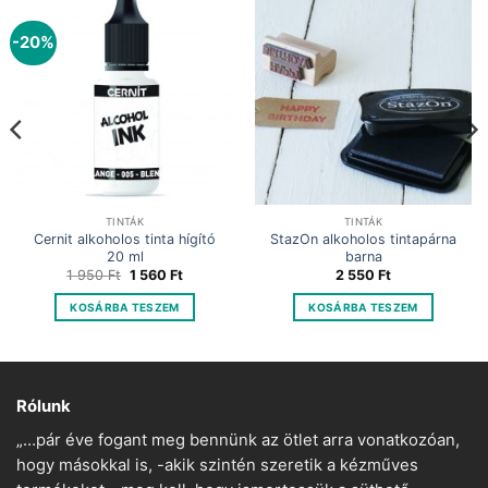
-20%
TINTÁK
TINTÁK
Cernit alkoholos tinta hígító
StazOn alkoholos tintapárna
20 ml
barna
Original
Current
1 950
Ft
1 560
Ft
2 550
Ft
price
price
was:
is:
KOSÁRBA TESZEM
KOSÁRBA TESZEM
1
1
950 Ft.
560 Ft.
Rólunk
„…pár éve fogant meg bennünk az ötlet arra vonatkozóan,
hogy másokkal is, -akik szintén szeretik a kézműves