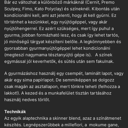
Bár ez változhat a különböző márkáknál (Cernit, Premo
Sculpey, Fimo, Kato Polyclay) és színeknél. Kibontás után
kondícionálni kell, ami azt jelenti, hogy át kell gyúrni. Ez
történhet a kezünkkel, egy nyújtógéppel, vagy akár
nyújtóhengerrel. Ez azért szükséges, mert így puhul a
gyurma, jobban formázható lesz, és csak így lehet tartós,
jó minőségű tárgyat készíteni belőle. A legkönnyebben és
gyorsabban gyurmanyújtógéppel lehet kondicionálni
(megteszi nagymama tésztanyújtó gépe is). A színek
egymással jól keverhetők, és sütés után sem fakulnak.
A gyurmázáshoz használj egy csempét, laminált lapot, vagy
akár egy sima papírlapot. De semmiképpen se dolgozz
csak magán az asztallapon, mert tönkre teheti (felhozza a
lakkot!). A kezed és a munkafelület tisztán tartásához
használj nedves törlőt.
Technikák
Az egyik alaptechnika a skinner blend, azaz a színátmenet
készítés. Legnépszerűbbek a millefiori, a mokume gane,