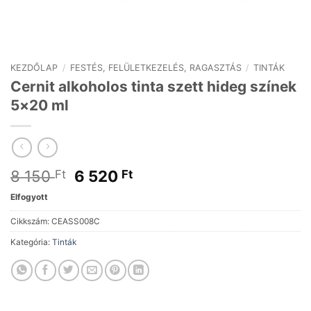
KEZDŐLAP
/
FESTÉS, FELÜLETKEZELÉS, RAGASZTÁS
/
TINTÁK
Cernit alkoholos tinta szett hideg színek
5×20 ml
Original
Current
8 150
6 520
Ft
Ft
price
price
Elfogyott
was:
is:
8
6
Cikkszám:
CEASS008C
150 Ft.
520 Ft.
Kategória:
Tinták