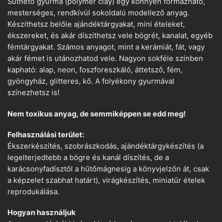
Süthető gyurma (polymer clay) egy könnyen formázható,
mesterséges, rendkívül sokoldalú modellező anyag.
Készíthetsz belőle ajándéktárgyakat, mini ételeket,
ékszereket, és akár díszíthetsz vele bögrét, kanalat, egyéb
fémtárgyakat. Számos anyagot, mint a kerámiát, fát, vagy
akár fémet is utánozhatod vele. Nagyon sokféle színben
kapható: alap, neon, foszforeszkáló, áttetsző, fém,
gyöngyház, glitteres, kő. A folyékony gyurmával
színezhetsz is!
Nem toxikus anyag, de semmiképpen se edd meg!
Felhasználási terület:
Ékszerkészítés, szobrászkodás, ajándéktárgykészítés (a
legelterjedtebb a bögre és kanál díszítés, de a
karácsonyfadísztől a hűtőmágnesig a könyvjelzőn át, csak
a képzelet szabhat határt), virágkészítés, miniatűr ételek
reprodukálása.
Hogyan használjuk