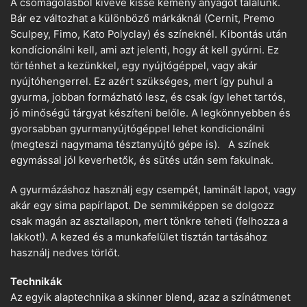
A csomagolásból kivéve kissé kemény anyagot találunk.
Bár ez változhat a különböző márkáknál (Cernit, Premo
Sculpey, Fimo, Kato Polyclay) és színeknél. Kibontás után
kondícionálni kell, ami azt jelenti, hogy át kell gyúrni. Ez
történhet a kezünkkel, egy nyújtógéppel, vagy akár
nyújtóhengerrel. Ez azért szükséges, mert így puhul a
gyurma, jobban formázható lesz, és csak így lehet tartós,
jó minőségű tárgyat készíteni belőle. A legkönnyebben és
gyorsabban gyurmanyújtógéppel lehet kondicionálni
(megteszi nagymama tésztanyújtó gépe is). A színek
egymással jól keverhetők, és sütés után sem fakulnak.
A gyurmázáshoz használj egy csempét, laminált lapot, vagy
akár egy sima papírlapot. De semmiképpen se dolgozz
csak magán az asztallapon, mert tönkre teheti (felhozza a
lakkot!). A kezed és a munkafelület tisztán tartásához
használj nedves törlőt.
Technikák
Az egyik alaptechnika a skinner blend, azaz a színátmenet