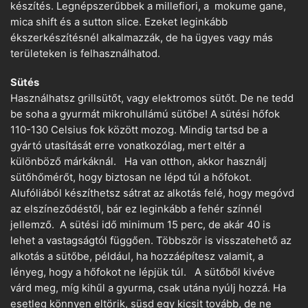
készítés. Legnépszerűbbek a millefiori, a mokume gane,
mica shift és a sutton slice. Ezeket leginkább
ékszerkészítésnél alkalmazzák, de ha ügyes vagy más
területeken is felhasználhatod.
Sütés
Használhatsz grillsütőt, vagy elektromos sütőt. De ne tedd
be soha a gyurmát mikrohullámú sütőbe! A sütési hőfok
110-130 Celsius fok között mozog. Mindig tartsd be a
gyártó utasítását erre vonatkozólag, mert eltér a
különböző márkáknál. Ha van otthon, akkor használj
sütőhőmérőt, hogy biztosan ne lépd túl a hőfokot.
Alufóliából készíthetsz sátrat az alkotás felé, hogy megóvd
az elszíneződéstől, bár ez leginkább a fehér színnél
jellemző. A sütési idő minimum 15 perc, de akár 40 is
lehet a vastagságtól függően. Többször is visszatehető az
alkotás a sütőbe, például, ha hozzáépítesz valamit, a
lényeg, hogy a hőfokot ne lépjük túl. A sütőből kivéve
várd meg, míg kihűl a gyurma, csak utána nyúlj hozzá. Ha
esetleg könnyen eltörik, süsd egy kicsit tovább, de ne