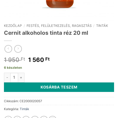
KEZDŐLAP
/
FESTÉS, FELÜLETKEZELÉS, RAGASZTÁS
/
TINTÁK
Cernit alkoholos tinta réz 20 ml
Original
Current
1 950
1 560
Ft
Ft
price
price
6 készleten
was:
is:
Cernit alkoholos tinta réz 20 ml mennyiség
1
1
950 Ft.
560 Ft.
KOSÁRBA TESZEM
Cikkszám:
CE2000020057
Kategória:
Tinták