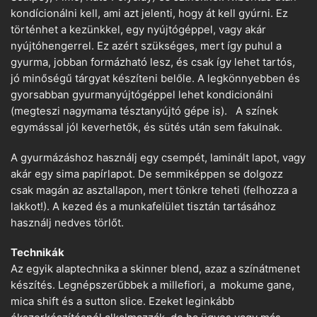
kondícionálni kell, ami azt jelenti, hogy át kell gyúrni. Ez
történhet a kezünkkel, egy nyújtógéppel, vagy akár
nyújtóhengerrel. Ez azért szükséges, mert így puhul a
gyurma, jobban formázható lesz, és csak így lehet tartós,
jó minőségű tárgyat készíteni belőle. A legkönnyebben és
gyorsabban gyurmanyújtógéppel lehet kondicionálni
(megteszi nagymama tésztanyújtó gépe is). A színek
egymással jól keverhetők, és sütés után sem fakulnak.
A gyurmázáshoz használj egy csempét, laminált lapot, vagy
akár egy sima papírlapot. De semmiképpen se dolgozz
csak magán az asztallapon, mert tönkre teheti (felhozza a
lakkot!). A kezed és a munkafelület tisztán tartásához
használj nedves törlőt.
Technikák
Az egyik alaptechnika a skinner blend, azaz a színátmenet
készítés. Legnépszerűbbek a millefiori, a mokume gane,
mica shift és a sutton slice. Ezeket leginkább