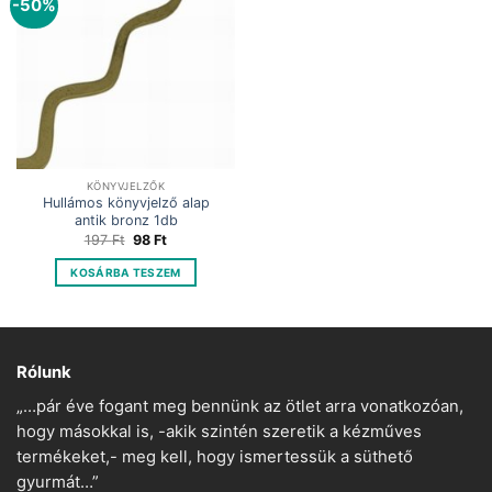
-50%
KÖNYVJELZŐK
Hullámos könyvjelző alap
antik bronz 1db
Original
Current
197
Ft
98
Ft
price
price
was:
is:
KOSÁRBA TESZEM
197 Ft.
98 Ft.
Rólunk
„…pár éve fogant meg bennünk az ötlet arra vonatkozóan,
hogy másokkal is, -akik szintén szeretik a kézműves
termékeket,- meg kell, hogy ismertessük a süthető
gyurmát…”