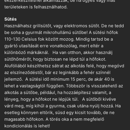
ékszerkészítésnél alkalmazzák, de ha ügyes vagy más
területeken is felhasználhatod.
Sütés
Használhatsz grillsütőt, vagy elektromos sütőt. De ne tedd
be soha a gyurmát mikrohullámú sütőbe! A sütési hőfok
110-130 Celsius fok között mozog. Mindig tartsd be a
gyártó utasítását erre vonatkozólag, mert eltér a
különböző márkáknál. Ha van otthon, akkor használj
sütőhőmérőt, hogy biztosan ne lépd túl a hőfokot.
Alufóliából készíthetsz sátrat az alkotás felé, hogy megóvd
az elszíneződéstől, bár ez leginkább a fehér színnél
jellemző. A sütési idő minimum 15 perc, de akár 40 is
lehet a vastagságtól függően. Többször is visszatehető az
alkotás a sütőbe, például, ha hozzáépítesz valamit, a
lényeg, hogy a hőfokot ne lépjük túl. A sütőből kivéve
várd meg, míg kihűl a gyurma, csak utána nyúlj hozzá. Ha
esetleg könnyen eltörik, süsd egy kicsit tovább, de ne
magasabb hőfokon. A törés oka a nem megfelelő
kondicionálás is lehet!