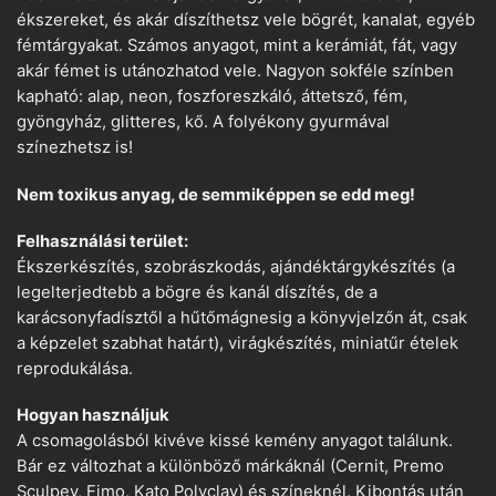
ékszereket, és akár díszíthetsz vele bögrét, kanalat, egyéb
fémtárgyakat. Számos anyagot, mint a kerámiát, fát, vagy
akár fémet is utánozhatod vele. Nagyon sokféle színben
kapható: alap, neon, foszforeszkáló, áttetsző, fém,
gyöngyház, glitteres, kő. A folyékony gyurmával
színezhetsz is!
Nem toxikus anyag, de semmiképpen se edd meg!
Felhasználási terület:
Ékszerkészítés, szobrászkodás, ajándéktárgykészítés (a
legelterjedtebb a bögre és kanál díszítés, de a
karácsonyfadísztől a hűtőmágnesig a könyvjelzőn át, csak
a képzelet szabhat határt), virágkészítés, miniatűr ételek
reprodukálása.
Hogyan használjuk
A csomagolásból kivéve kissé kemény anyagot találunk.
Bár ez változhat a különböző márkáknál (Cernit, Premo
Sculpey, Fimo, Kato Polyclay) és színeknél. Kibontás után