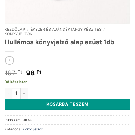
KEZDŐLAP
/
ÉKSZER ÉS AJÁNDÉKTÁRGY KÉSZÍTÉS
/
KÖNYVJELZŐK
Hullámos könyvjelző alap ezüst 1db
Original
Current
197
98
Ft
Ft
price
price
98 készleten
was:
is:
Hullámos könyvjelző alap ezüst 1db mennyiség
197 Ft.
98 Ft.
KOSÁRBA TESZEM
Cikkszám:
HKAE
Kategória:
Könyvjelzők