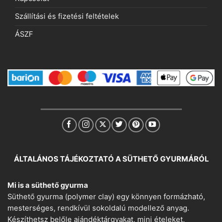
Szállítási és fizetési feltételek
ÁSZF
ÁLTALÁNOS TÁJÉKOZTATÓ A SÜTHETŐ GYURMÁRÓL
Mi is a süthető gyurma
Süthető gyurma (polymer clay) egy könnyen formázható,
mesterséges, rendkívül sokoldalú modellező anyag.
Készíthetsz belőle ajándéktárgyakat, mini ételeket,