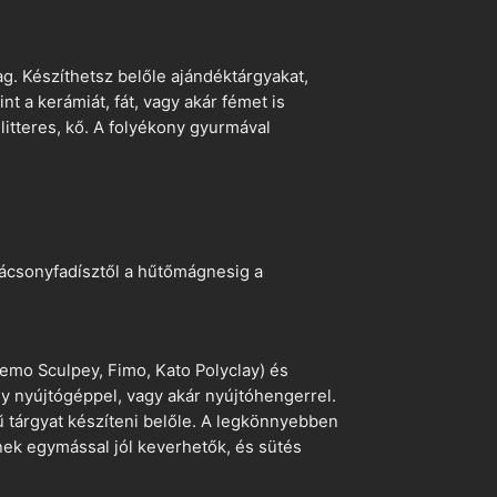
. Készíthetsz belőle ajándéktárgyakat,
t a kerámiát, fát, vagy akár fémet is
litteres, kő. A folyékony gyurmával
arácsonyfadísztől a hűtőmágnesig a
emo Sculpey, Fimo, Kato Polyclay) és
egy nyújtógéppel, vagy akár nyújtóhengerrel.
ű tárgyat készíteni belőle. A legkönnyebben
ek egymással jól keverhetők, és sütés