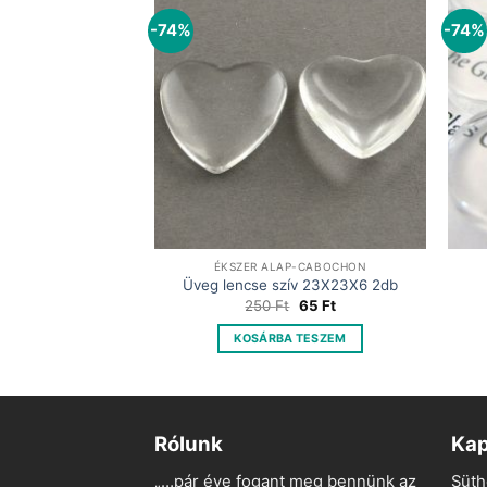
-74%
-74%
ÉKSZER ALAP-CABOCHON
Üveg lencse szív 23X23X6 2db
Original
Current
250
Ft
65
Ft
price
price
was:
is:
KOSÁRBA TESZEM
250 Ft.
65 Ft.
Rólunk
Kap
„…pár éve fogant meg bennünk az
Süth