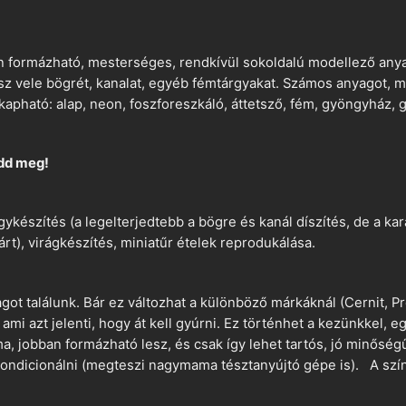
 formázható, mesterséges, rendkívül sokoldalú modellező anyag
tsz vele bögrét, kanalat, egyéb fémtárgyakat. Számos anyagot, min
apható: alap, neon, foszforeszkáló, áttetsző, fém, gyöngyház, g
dd meg!
ykészítés (a legelterjedtebb a bögre és kanál díszítés, de a k
árt), virágkészítés, miniatűr ételek reprodukálása.
t találunk. Bár ez változhat a különböző márkáknál (Cernit, Pr
 ami azt jelenti, hogy át kell gyúrni. Ez történhet a kezünkkel, 
a, jobban formázható lesz, és csak így lehet tartós, jó minőség
ndicionálni (megteszi nagymama tésztanyújtó gépe is). A szín