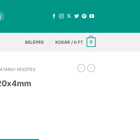
BELÉPÉS
KOSÁR /
0
FT
0
KTÁRGY KÉSZÍTÉS
 20x4mm
t
 mennyiség