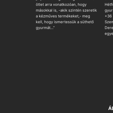
ötlet arra vonatkozóan, hogy
Hétf
másokkal is, -akik szintén szeretik
gyu
a kézműves termékeket,- meg
+36
kell, hogy ismertessük a süthető
Szem
gyurmát…”
Dere
egye
Á