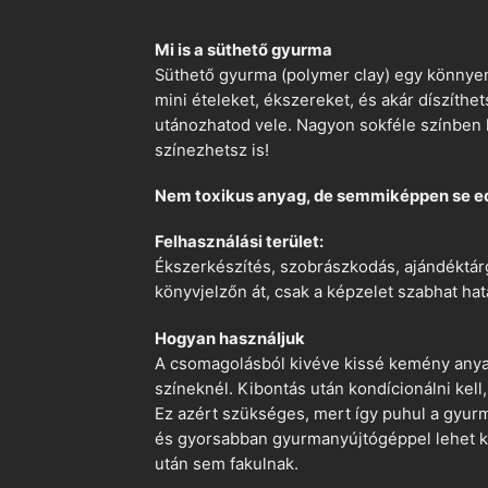
Mi is a süthető gyurma
Süthető gyurma (polymer clay) egy könnyen
mini ételeket, ékszereket, és akár díszíthe
utánozhatod vele. Nagyon sokféle színben k
színezhetsz is!
Nem toxikus anyag, de semmiképpen se e
Felhasználási terület:
Ékszerkészítés, szobrászkodás, ajándéktárg
könyvjelzőn át, csak a képzelet szabhat hat
Hogyan használjuk
A csomagolásból kivéve kissé kemény anyago
színeknél. Kibontás után kondícionálni kell,
Ez azért szükséges, mert így puhul a gyurm
és gyorsabban gyurmanyújtógéppel lehet ko
után sem fakulnak.