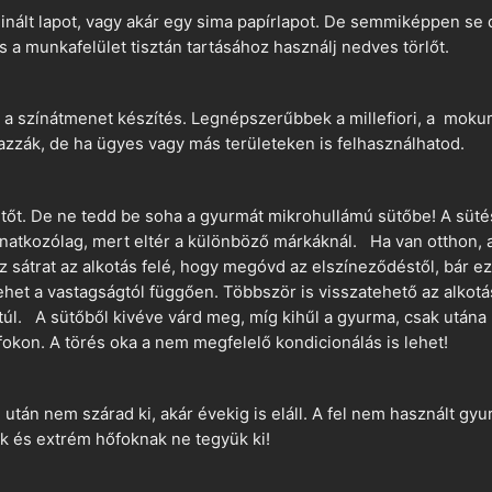
nált lapot, vagy akár egy sima papírlapot. De semmiképpen se 
és a munkafelület tisztán tartásához használj nedves törlőt.
 a színátmenet készítés. Legnépszerűbbek a millefiori, a mokume
azzák, de ha ügyes vagy más területeken is felhasználhatod.
ütőt. De ne tedd be soha a gyurmát mikrohullámú sütőbe! A süté
vonatkozólag, mert eltér a különböző márkáknál. Ha van otthon,
sz sátrat az alkotás felé, hogy megóvd az elszíneződéstől, bár e
ehet a vastagságtól függően. Többször is visszatehető az alkotá
 túl. A sütőből kivéve várd meg, míg kihűl a gyurma, csak utána 
okon. A törés oka a nem megfelelő kondicionálás is lehet!
án nem szárad ki, akár évekig is eláll. A fel nem használt gyur
 és extrém hőfoknak ne tegyük ki!