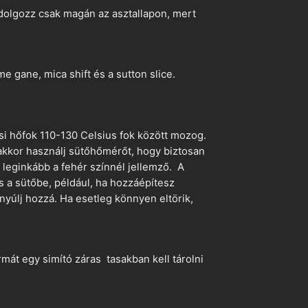
dolgozz csak magán az asztallapon, mert
 gane, mica shift és a sutton slice.
si hőfok 110-130 Celsius fok között mozog.
 akkor használj sütőhőmérőt, hogy biztosan
z leginkább a fehér színnél jellemző. A
s a sütőbe, például, ha hozzáépítesz
nyúlj hozzá. Ha esetleg könnyen eltörik,
mát egy simító záras tasakban kell tárolni