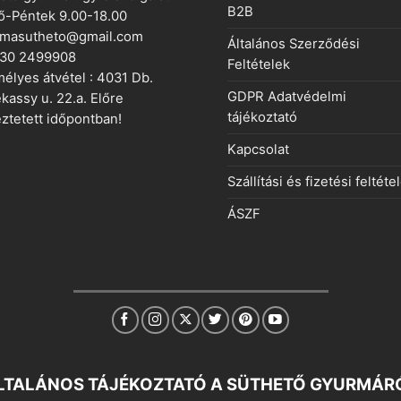
B2B
ő-Péntek 9.00-18.00
rmasutheto@gmail.com
Általános Szerződési
 30 2499908
Feltételek
élyes átvétel : 4031 Db.
GDPR Adatvédelmi
kassy u. 22.a. Előre
tájékoztató
ztetett időpontban!
Kapcsolat
Szállítási és fizetési feltéte
ÁSZF
LTALÁNOS TÁJÉKOZTATÓ A SÜTHETŐ GYURMÁR