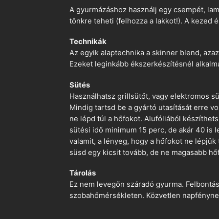
A gyurmázáshoz használj egy csempét, lami
tönkre teheti (felhozza a lakkot!). A kezed 
Technikák
Az egyik alaptechnika a skinner blend, azaz
Ezeket leginkább ékszerkészítésnél alkalm
Sütés
Használhatsz grillsütőt, vagy elektromos s
Mindig tartsd be a gyártó utasítását erre 
ne lépd túl a hőfokot. Alufóliából készíthet
sütési idő minimum 15 perc, de akár 40 is l
valamit, a lényeg, hogy a hőfokot ne lépjük
süsd egy kicsit tovább, de ne magasabb hőf
Tárolás
Ez nem levegőn száradó gyurma. Felbontás ut
szobahőmérsékleten. Közvetlen napfénynek