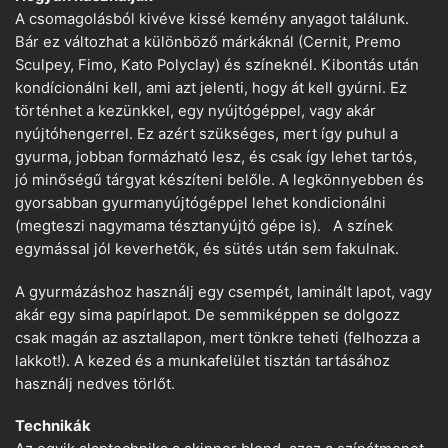
A csomagolásból kivéve kissé kemény anyagot találunk.
Bár ez változhat a különböző márkáknál (Cernit, Premo
Sculpey, Fimo, Kato Polyclay) és színeknél. Kibontás után
kondícionálni kell, ami azt jelenti, hogy át kell gyúrni. Ez
történhet a kezünkkel, egy nyújtógéppel, vagy akár
nyújtóhengerrel. Ez azért szükséges, mert így puhul a
gyurma, jobban formázható lesz, és csak így lehet tartós,
jó minőségű tárgyat készíteni belőle. A legkönnyebben és
gyorsabban gyurmanyújtógéppel lehet kondicionálni
(megteszi nagymama tésztanyújtó gépe is). A színek
egymással jól keverhetők, és sütés után sem fakulnak.
A gyurmázáshoz használj egy csempét, laminált lapot, vagy
akár egy sima papírlapot. De semmiképpen se dolgozz
csak magán az asztallapon, mert tönkre teheti (felhozza a
lakkot!). A kezed és a munkafelület tisztán tartásához
használj nedves törlőt.
Technikák