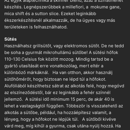
Az egyik alaptechnika a skinner blend, azaz a színátmenet
készítés. Legnépszerűbbek a millefiori, a mokume gane,
mica shift és a sutton slice. Ezeket leginkább
ékszerkészítésnél alkalmazzák, de ha ügyes vagy más
területeken is felhasználhatod.
Sütés
Használhatsz grillsütőt, vagy elektromos sütőt. De ne tedd
be soha a gyurmát mikrohullámú sütőbe! A sütési hőfok
110-130 Celsius fok között mozog. Mindig tartsd be a
gyártó utasítását erre vonatkozólag, mert eltér a
különböző márkáknál. Ha van otthon, akkor használj
sütőhőmérőt, hogy biztosan ne lépd túl a hőfokot.
Alufóliából készíthetsz sátrat az alkotás felé, hogy megóvd
az elszíneződéstől, bár ez leginkább a fehér színnél
jellemző. A sütési idő minimum 15 perc, de akár 40 is
lehet a vastagságtól függően. Többször is visszatehető az
alkotás a sütőbe, például, ha hozzáépítesz valamit, a
lényeg, hogy a hőfokot ne lépjük túl. A sütőből kivéve
várd meg, míg kihűl a gyurma, csak utána nyúlj hozzá. Ha