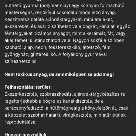
Süthető gyurma (polymer clay) egy könnyen formázható,
mesterséges, rendkívül sokoldalú modellező anyag.
Készíthetsz belőle ajándéktárgyakat, mini ételeket,
ékszereket, és akár díszíthetsz vele bögrét, kanalat, egyéb
fémtárgyakat. Számos anyagot, mint a kerámiát, fát, vagy
akár fémet is utánozhatod vele. Nagyon sokféle színben
kapható: alap, neon, foszforeszkáló, áttetsző, fém,
gyöngyház, glitteres, kő. A folyékony gyurmával
színezhetsz is!
Nem toxikus anyag, de semmiképpen se edd meg!
Felhasználási terület:
Ékszerkészítés, szobrászkodás, ajándéktárgykészítés (a
legelterjedtebb a bögre és kanál díszítés, de a
karácsonyfadísztől a hűtőmágnesig a könyvjelzőn át, csak
a képzelet szabhat határt), virágkészítés, miniatűr ételek
reprodukálása.
Hogyan használjuk