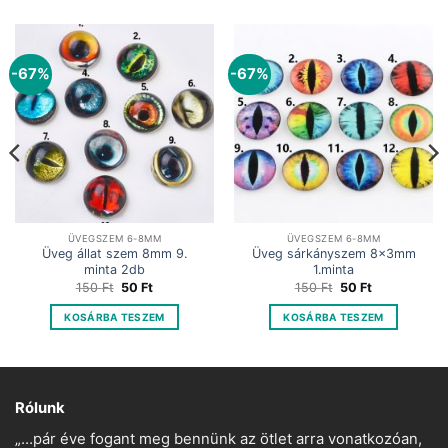
-67%
-67%
ÜVEGSZEM 6-8MM
ÜVEGSZEM 6-8MM
Üveg állat szem 8mm 9.
Üveg sárkányszem 8x3mm
minta 2db
1.minta
Original
Current
Original
Current
150
Ft
50
Ft
150
Ft
50
Ft
price
price
price
price
was:
is:
was:
is:
KOSÁRBA TESZEM
KOSÁRBA TESZEM
150 Ft.
50 Ft.
150 Ft.
50 Ft.
Rólunk
„…pár éve fogant meg bennünk az ötlet arra vonatkozóan,