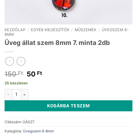
KEZDŐLAP
/
EGYÉB KIEGÉSZÍTŐK
/
MŰSZEMEK
/
ÜVEGSZEM 6-
8MM
Üveg állat szem 8mm 7. minta 2db
Original
Current
150
50
Ft
Ft
price
price
25 készleten
was:
is:
Üveg állat szem 8mm 7. minta 2db mennyiség
150 Ft.
50 Ft.
KOSÁRBA TESZEM
Cikkszám:
ÜÁSZ7
Kategória:
Üvegszem 6-8mm