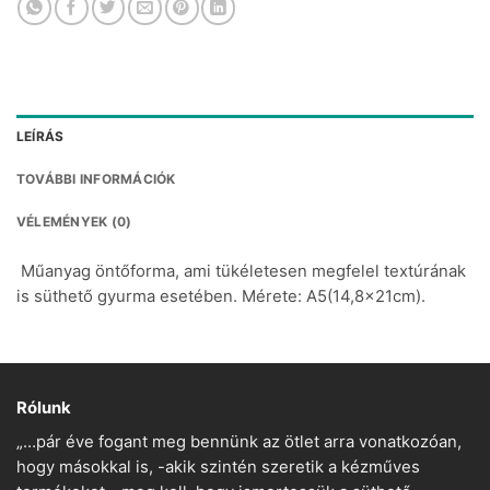
LEÍRÁS
TOVÁBBI INFORMÁCIÓK
VÉLEMÉNYEK (0)
Műanyag öntőforma, ami tükéletesen megfelel textúrának
is süthető gyurma esetében. Mérete: A5(14,8x21cm).
Rólunk
„…pár éve fogant meg bennünk az ötlet arra vonatkozóan,
hogy másokkal is, -akik szintén szeretik a kézműves