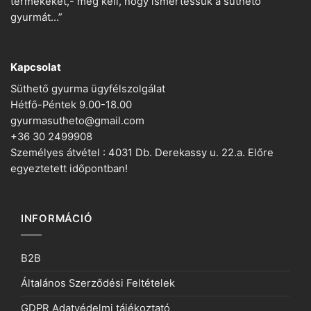
termékeket,- meg kell, hogy ismertessük a süthető
gyurmát…”
Kapcsolat
Süthető gyurma ügyfélszolgálat
Hétfő-Péntek 9.00-18.00
gyurmasutheto@gmail.com
+36 30 2499908
Személyes átvétel : 4031 Db. Derekassy u. 22.a. Előre
egyeztetett időpontban!
INFORMÁCIÓ
B2B
Általános Szerződési Feltételek
GDPR Adatvédelmi tájékoztató