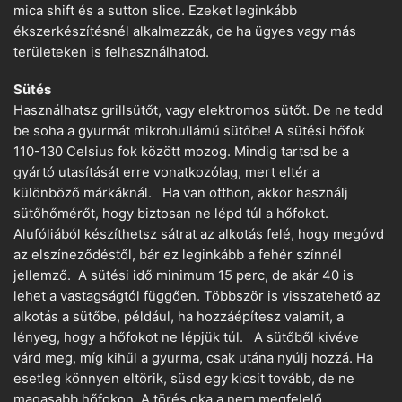
mica shift és a sutton slice. Ezeket leginkább
ékszerkészítésnél alkalmazzák, de ha ügyes vagy más
területeken is felhasználhatod.
Sütés
Használhatsz grillsütőt, vagy elektromos sütőt. De ne tedd
be soha a gyurmát mikrohullámú sütőbe! A sütési hőfok
110-130 Celsius fok között mozog. Mindig tartsd be a
gyártó utasítását erre vonatkozólag, mert eltér a
különböző márkáknál. Ha van otthon, akkor használj
sütőhőmérőt, hogy biztosan ne lépd túl a hőfokot.
Alufóliából készíthetsz sátrat az alkotás felé, hogy megóvd
az elszíneződéstől, bár ez leginkább a fehér színnél
jellemző. A sütési idő minimum 15 perc, de akár 40 is
lehet a vastagságtól függően. Többször is visszatehető az
alkotás a sütőbe, például, ha hozzáépítesz valamit, a
lényeg, hogy a hőfokot ne lépjük túl. A sütőből kivéve
várd meg, míg kihűl a gyurma, csak utána nyúlj hozzá. Ha
esetleg könnyen eltörik, süsd egy kicsit tovább, de ne
magasabb hőfokon. A törés oka a nem megfelelő