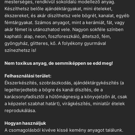
mesterséges, rendkívül sokoldalú modellező anyag.
Készíthetsz belőle ajándéktárgyakat, mini ételeket,
ékszereket, és akár díszíthetsz vele bögrét, kanalat, egyéb
fémtárgyakat. Számos anyagot, mint a kerámiát, fát, vagy
akár fémet is utánozhatod vele. Nagyon sokféle színben
kapható: alap, neon, foszforeszkáló, áttetsző, fém,
gyöngyház, glitteres, kő. A folyékony gyurmával
színezhetsz is!
Nem toxikus anyag, de semmiképpen se edd meg!
Felhasználási terület:
Ékszerkészítés, szobrászkodás, ajándéktárgykészítés (a
legelterjedtebb a bögre és kanál díszítés, de a
karácsonyfadísztől a hűtőmágnesig a könyvjelzőn át, csak
a képzelet szabhat határt), virágkészítés, miniatűr ételek
reprodukálása.
Hogyan használjuk
A csomagolásból kivéve kissé kemény anyagot találunk.