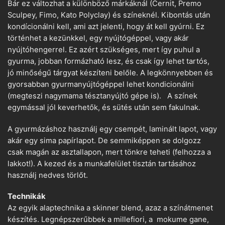
Bár ez változhat a különböző márkáknál (Cernit, Premo
Sculpey, Fimo, Kato Polyclay) és színeknél. Kibontás után
kondícionálni kell, ami azt jelenti, hogy át kell gyúrni. Ez
történhet a kezünkkel, egy nyújtógéppel, vagy akár
nyújtóhengerrel. Ez azért szükséges, mert így puhul a
gyurma, jobban formázható lesz, és csak így lehet tartós,
jó minőségű tárgyat készíteni belőle. A legkönnyebben és
gyorsabban gyurmanyújtógéppel lehet kondicionálni
(megteszi nagymama tésztanyújtó gépe is). A színek
egymással jól keverhetők, és sütés után sem fakulnak.
A gyurmázáshoz használj egy csempét, laminált lapot, vagy
akár egy sima papírlapot. De semmiképpen se dolgozz
csak magán az asztallapon, mert tönkre teheti (felhozza a
lakkot!). A kezed és a munkafelület tisztán tartásához
használj nedves törlőt.
Technikák
Az egyik alaptechnika a skinner blend, azaz a színátmenet
készítés. Legnépszerűbbek a millefiori, a mokume gane,