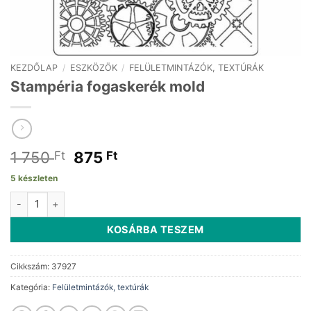
KEZDŐLAP
/
ESZKÖZÖK
/
FELÜLETMINTÁZÓK, TEXTÚRÁK
Stampéria fogaskerék mold
Original
Current
1 750
875
Ft
Ft
price
price
5 készleten
was:
is:
Stampéria fogaskerék mold mennyiség
1
875 Ft.
750 Ft.
KOSÁRBA TESZEM
Cikkszám:
37927
Kategória:
Felületmintázók, textúrák