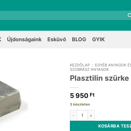
K
Újdonságaink
Esküvő
BLOG
GYIK
KEZDŐLAP
/
EGYÉB ANYAGOK É
SZOBRÁSZ ANYAGOK
Plasztilin szürk
5 950
Ft
3 készleten
Plasztilin szürke 1000g mennyi
KOSÁRBA TES