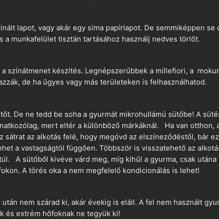
nált lapot, vagy akár egy sima papírlapot. De semmiképpen se 
és a munkafelület tisztán tartásához használj nedves törlőt.
 a színátmenet készítés. Legnépszerűbbek a millefiori, a mokume
azzák, de ha ügyes vagy más területeken is felhasználhatod.
ütőt. De ne tedd be soha a gyurmát mikrohullámú sütőbe! A süté
vonatkozólag, mert eltér a különböző márkáknál. Ha van otthon,
sz sátrat az alkotás felé, hogy megóvd az elszíneződéstől, bár e
ehet a vastagságtól függően. Többször is visszatehető az alkotá
 túl. A sütőből kivéve várd meg, míg kihűl a gyurma, csak utána 
okon. A törés oka a nem megfelelő kondicionálás is lehet!
án nem szárad ki, akár évekig is eláll. A fel nem használt gyur
 és extrém hőfoknak ne tegyük ki!