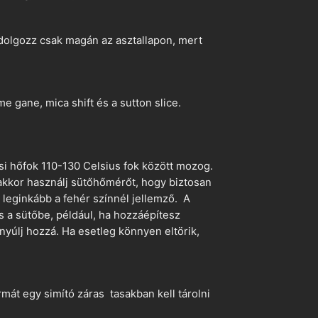
dolgozz csak magán az asztallapon, mert
 gane, mica shift és a sutton slice.
si hőfok 110-130 Celsius fok között mozog.
 akkor használj sütőhőmérőt, hogy biztosan
z leginkább a fehér színnél jellemző. A
s a sütőbe, például, ha hozzáépítesz
nyúlj hozzá. Ha esetleg könnyen eltörik,
mát egy simító záras tasakban kell tárolni