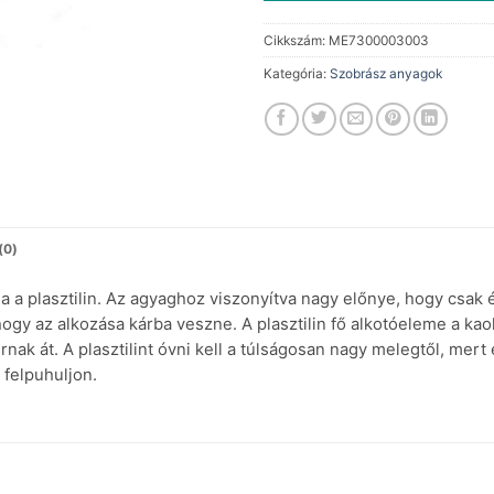
Cikkszám:
ME7300003003
Kategória:
Szobrász anyagok
(0)
a a plasztilin. Az agyaghoz viszonyítva nagy előnye, hogy csak 
gy az alkozása kárba veszne. A plasztilin fő alkotóeleme a kaol
nak át. A plasztilint óvni kell a túlságosan nagy melegtől, mert
 felpuhuljon.