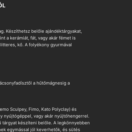
ÓL
. Készíthetsz belőle ajándéktárgyakat,
t a kerámiát, fát, vagy akár fémet is
litteres, kő. A folyékony gyurmával
arácsonyfadísztől a hűtőmágnesig a
emo Sculpey, Fimo, Kato Polyclay) és
egy nyújtógéppel, vagy akár nyújtóhengerrel.
ű tárgyat készíteni belőle. A legkönnyebben
ek egymással jól keverhetők, és sütés