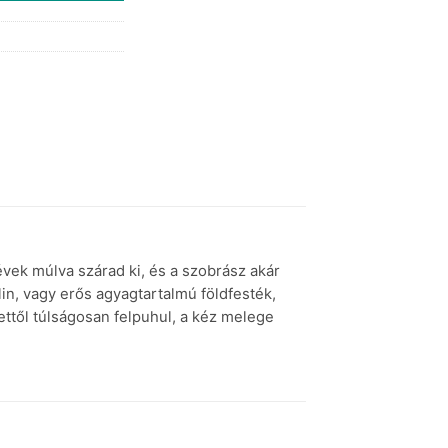
évek múlva szárad ki, és a szobrász akár
in, vagy erős agyagtartalmú földfesték,
 ettől túlságosan felpuhul, a kéz melege