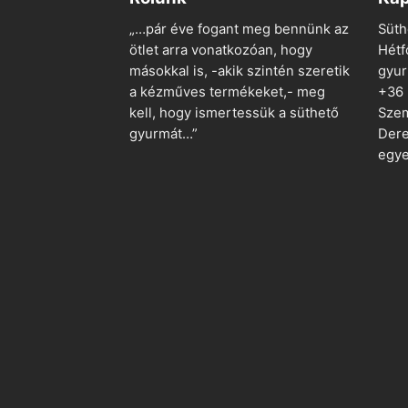
„…pár éve fogant meg bennünk az
Süth
ötlet arra vonatkozóan, hogy
Hétf
másokkal is, -akik szintén szeretik
gyu
a kézműves termékeket,- meg
+36
kell, hogy ismertessük a süthető
Szem
gyurmát…”
Dere
egye