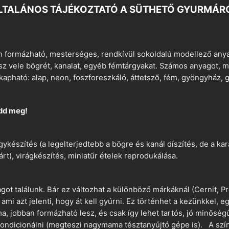
LTALÁNOS TÁJÉKOZTATÓ A SÜTHETŐ GYURMÁR
 formázható, mesterséges, rendkívül sokoldalú modellező anyag
tsz vele bögrét, kanalat, egyéb fémtárgyakat. Számos anyagot, min
apható: alap, neon, foszforeszkáló, áttetsző, fém, gyöngyház, g
dd meg!
ykészítés (a legelterjedtebb a bögre és kanál díszítés, de a k
árt), virágkészítés, miniatűr ételek reprodukálása.
t találunk. Bár ez változhat a különböző márkáknál (Cernit, Pr
 ami azt jelenti, hogy át kell gyúrni. Ez történhet a kezünkkel, 
a, jobban formázható lesz, és csak így lehet tartós, jó minőség
ndicionálni (megteszi nagymama tésztanyújtó gépe is). A szín