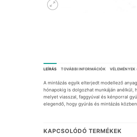
LEÍRÁS
TOVÁBBI INFORMÁCIÓK
VÉLEMÉNYEK 
A mintázás egyik elterjedt modellező anyag
hónapokig is dolgozhat munkáján anélkül, ho
melyet viasszal, faggyúval és kénporral gyúr
elegendő, hogy gyúrás és mintázás közben
KAPCSOLÓDÓ TERMÉKEK