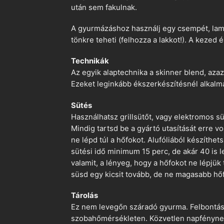
után sem fakulnak.
A gyurmázáshoz használj egy csempét, lami
tönkre teheti (felhozza a lakkot!). A kezed 
Technikák
Az egyik alaptechnika a skinner blend, azaz
Ezeket leginkább ékszerkészítésnél alkalm
Sütés
Használhatsz grillsütőt, vagy elektromos s
Mindig tartsd be a gyártó utasítását erre 
ne lépd túl a hőfokot. Alufóliából készíthet
sütési idő minimum 15 perc, de akár 40 is l
valamit, a lényeg, hogy a hőfokot ne lépjük
süsd egy kicsit tovább, de ne magasabb hőf
Tárolás
Ez nem levegőn száradó gyurma. Felbontás ut
szobahőmérsékleten. Közvetlen napfénynek