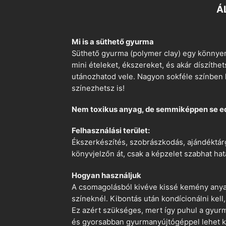
Á
Mi is a süthető gyurma
Süthető gyurma (polymer clay) egy könnyen
mini ételeket, ékszereket, és akár díszíthe
utánozhatod vele. Nagyon sokféle színben k
színezhetsz is!
Nem toxikus anyag, de semmiképpen se e
Felhasználási terület:
Ékszerkészítés, szobrászkodás, ajándéktárg
könyvjelzőn át, csak a képzelet szabhat hat
Hogyan használjuk
A csomagolásból kivéve kissé kemény anyago
színeknél. Kibontás után kondícionálni kell,
Ez azért szükséges, mert így puhul a gyurm
és gyorsabban gyurmanyújtógéppel lehet ko