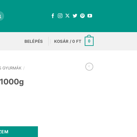
BELÉPÉS
KOSÁR /
0
FT
0
S GYURMÁK
/
e 1000g
ség
ZEM