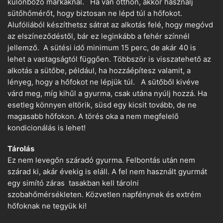
különböző márkáknál. Ha van otthon, akkor használj
sütőhőmérőt, hogy biztosan ne lépd túl a hőfokot.
Alufóliából készíthetsz sátrat az alkotás felé, hogy megóvd
az elszíneződéstől, bár ez leginkább a fehér színnél
jellemző. A sütési idő minimum 15 perc, de akár 40 is
lehet a vastagságtól függően. Többször is visszatehető az
alkotás a sütőbe, például, ha hozzáépítesz valamit, a
lényeg, hogy a hőfokot ne lépjük túl. A sütőből kivéve
várd meg, míg kihűl a gyurma, csak utána nyúlj hozzá. Ha
esetleg könnyen eltörik, süsd egy kicsit tovább, de ne
magasabb hőfokon. A törés oka a nem megfelelő
kondicionálás is lehet!
Tárolás
Ez nem levegőn száradó gyurma. Felbontás után nem
szárad ki, akár évekig is eláll. A fel nem használt gyurmát
egy simító záras tasakban kell tárolni
szobahőmérsékleten. Közvetlen napfénynek és extrém
hőfoknak ne tegyük ki!