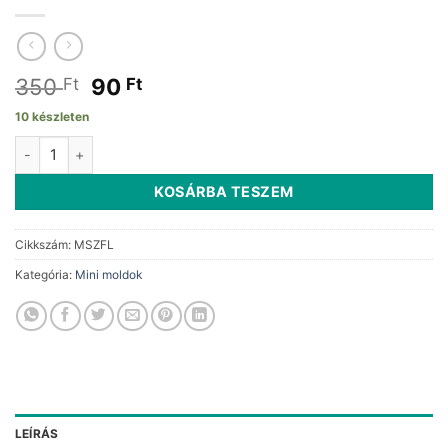
Original
Current
350
90
Ft
Ft
price
price
10 készleten
was:
is:
Medál szilikon forma lóhere mennyiség
350 Ft.
90 Ft.
KOSÁRBA TESZEM
Cikkszám:
MSZFL
Kategória:
Mini moldok
LEÍRÁS