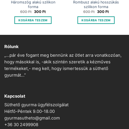
Háromszög alakú szilikon
Rombusz alakú hosszúkás
forma
szilikon forma
Original
Current
Original
Current
600
Ft
300
Ft
600
Ft
300
Ft
price
price
price
price
was:
is:
was:
is:
KOSÁRBA TESZEM
KOSÁRBA TESZEM
600 Ft.
300 Ft.
600 Ft.
300 Ft.
Rólunk
„…pár éve fogant meg bennünk az ötlet arra vonatkozóan,
hogy másokkal is, -akik szintén szeretik a kézműves
termékeket,- meg kell, hogy ismertessük a süthető
gyurmát…”
Kapcsolat
Süthető gyurma ügyfélszolgálat
Hétfő-Péntek 9.00-18.00
gyurmasutheto@gmail.com
+36 30 2499908