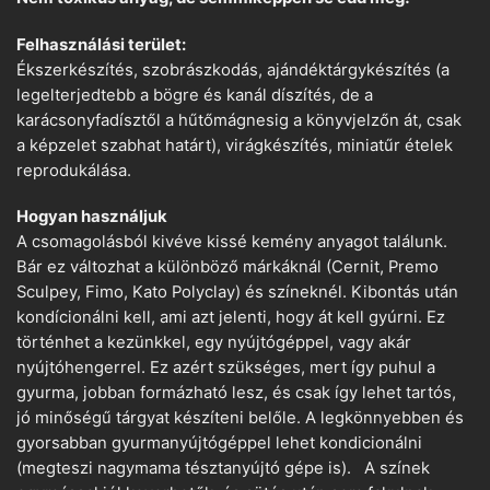
Felhasználási terület:
Ékszerkészítés, szobrászkodás, ajándéktárgykészítés (a
legelterjedtebb a bögre és kanál díszítés, de a
karácsonyfadísztől a hűtőmágnesig a könyvjelzőn át, csak
a képzelet szabhat határt), virágkészítés, miniatűr ételek
reprodukálása.
Hogyan használjuk
A csomagolásból kivéve kissé kemény anyagot találunk.
Bár ez változhat a különböző márkáknál (Cernit, Premo
Sculpey, Fimo, Kato Polyclay) és színeknél. Kibontás után
kondícionálni kell, ami azt jelenti, hogy át kell gyúrni. Ez
történhet a kezünkkel, egy nyújtógéppel, vagy akár
nyújtóhengerrel. Ez azért szükséges, mert így puhul a
gyurma, jobban formázható lesz, és csak így lehet tartós,
jó minőségű tárgyat készíteni belőle. A legkönnyebben és
gyorsabban gyurmanyújtógéppel lehet kondicionálni
(megteszi nagymama tésztanyújtó gépe is). A színek