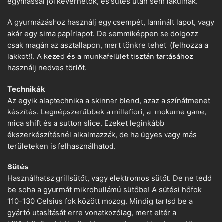
egymással jól keverhetők, és sütés után sem fakulnak.
A gyurmázáshoz használj egy csempét, laminált lapot, vagy
akár egy sima papírlapot. De semmiképpen se dolgozz
csak magán az asztallapon, mert tönkre teheti (felhozza a
lakkot!). A kezed és a munkafelület tisztán tartásához
használj nedves törlőt.
Technikák
Az egyik alaptechnika a skinner blend, azaz a színátmenet
készítés. Legnépszerűbbek a millefiori, a mokume gane,
mica shift és a sutton slice. Ezeket leginkább
ékszerkészítésnél alkalmazzák, de ha ügyes vagy más
területeken is felhasználhatod.
Sütés
Használhatsz grillsütőt, vagy elektromos sütőt. De ne tedd
be soha a gyurmát mikrohullámú sütőbe! A sütési hőfok
110-130 Celsius fok között mozog. Mindig tartsd be a
gyártó utasítását erre vonatkozólag, mert eltér a