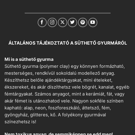
ÁLTALÁNOS TÁJÉKOZTATÓ A SÜTHETŐ GYURMÁRÓL
Mi is a süthető gyurma
Süthető gyurma (polymer clay) egy könnyen formázható,
mesterséges, rendkívül sokoldalú modellező anyag.
Készíthetsz belőle ajándéktárgyakat, mini ételeket,
ékszereket, és akár díszíthetsz vele bögrét, kanalat, egyéb
fémtárgyakat. Számos anyagot, mint a kerámiát, fát, vagy
akár fémet is utánozhatod vele. Nagyon sokféle színben
kapható: alap, neon, foszforeszkáló, áttetsző, fém,
gyöngyház, glitteres, kő. A folyékony gyurmával
színezhetsz is!
Nem toxikus anyag, de semmiképpen se edd meg!