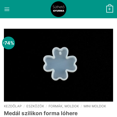
Skip
to
0
content
-74%
KEZDŐLAP
/
ESZKÖZÖK
/
FORMÁK, MOLDOK
/
MINI MOLDOK
Medál szilikon forma lóhere