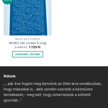
MOIKO SILK SCREEN
MOIKO Silk screen 6.virág
Original
Current
3 450
Ft
1 725
Ft
price
price
was:
is:
KOSÁRBA TESZEM
3
1
450 Ft.
725 Ft.
Rólunk
„…pár éve fogant meg bennünk az ötlet arra vonatkozóan,
hogy másokkal is, -akik szintén szeretik a kézműves
termékeket,- meg kell, hogy ismertessük a süthető
gyurmát…”