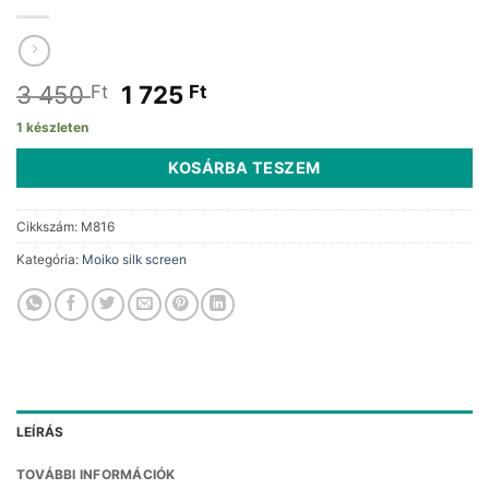
Original
Current
3 450
1 725
Ft
Ft
price
price
1 készleten
was:
is:
3
1
KOSÁRBA TESZEM
450 Ft.
725 Ft.
Cikkszám:
M816
Kategória:
Moiko silk screen
LEÍRÁS
TOVÁBBI INFORMÁCIÓK