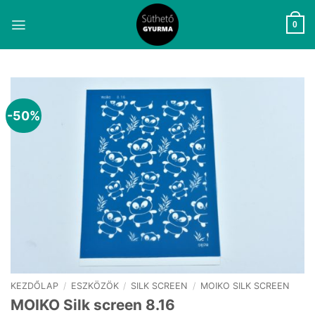
Skip
to
0
content
-50%
KEZDŐLAP
/
ESZKÖZÖK
/
SILK SCREEN
/
MOIKO SILK SCREEN
MOIKO Silk screen 8.16