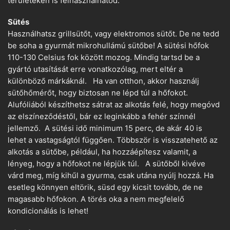
területeken is felhasználhatod.
Sütés
Használhatsz grillsütőt, vagy elektromos sütőt. De ne tedd
be soha a gyurmát mikrohullámú sütőbe! A sütési hőfok
110-130 Celsius fok között mozog. Mindig tartsd be a
gyártó utasítását erre vonatkozólag, mert eltér a
különböző márkáknál. Ha van otthon, akkor használj
sütőhőmérőt, hogy biztosan ne lépd túl a hőfokot.
Alufóliából készíthetsz sátrat az alkotás felé, hogy megóvd
az elszíneződéstől, bár ez leginkább a fehér színnél
jellemző. A sütési idő minimum 15 perc, de akár 40 is
lehet a vastagságtól függően. Többször is visszatehető az
alkotás a sütőbe, például, ha hozzáépítesz valamit, a
lényeg, hogy a hőfokot ne lépjük túl. A sütőből kivéve
várd meg, míg kihűl a gyurma, csak utána nyúlj hozzá. Ha
esetleg könnyen eltörik, süsd egy kicsit tovább, de ne
magasabb hőfokon. A törés oka a nem megfelelő
kondicionálás is lehet!