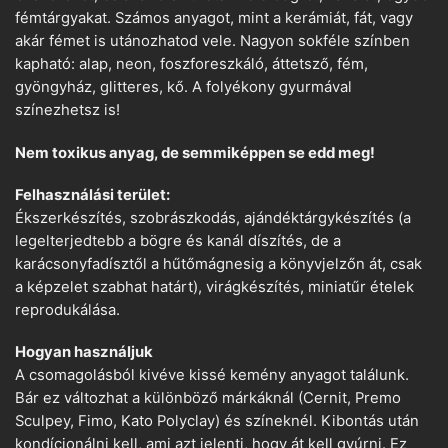
fémtárgyakat. Számos anyagot, mint a kerámiát, fát, vagy
akár fémet is utánozhatod vele. Nagyon sokféle színben
kapható: alap, neon, foszforeszkáló, áttetsző, fém,
gyöngyház, glitteres, kő. A folyékony gyurmával
színezhetsz is!
Nem toxikus anyag, de semmiképpen se edd meg!
Felhasználási terület:
Ékszerkészítés, szobrászkodás, ajándéktárgykészítés (a
legelterjedtebb a bögre és kanál díszítés, de a
karácsonyfadísztől a hűtőmágnesig a könyvjelzőn át, csak
a képzelet szabhat határt), virágkészítés, miniatűr ételek
reprodukálása.
Hogyan használjuk
A csomagolásból kivéve kissé kemény anyagot találunk.
Bár ez változhat a különböző márkáknál (Cernit, Premo
Sculpey, Fimo, Kato Polyclay) és színeknél. Kibontás után
kondícionálni kell, ami azt jelenti, hogy át kell gyúrni. Ez