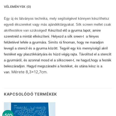
VÉLEMÉNYEK (0)
Egy új és látványos technika, mely segítségével könnyen készíthetsz
egyedi ékszereket vagy más ajándéktárgyakat. Silk screen mellet csak
akrilfestékre van szükséged!
Készítsd elő a gyurma lapot, amire
szeretnéd a mintát elkészíteni. Helyezd a silk sreen-t a fényes
felületével lefele a gyurmára. Simíts rá finoman, hogy ne maradjon
levegő a stencil és a gyurma között. Tegyél egy kis mennyiségű akril
festéket egy plasztikkártyára és húzd végig rajta. Távolítsd el a stencilt
a gyurmáról, és azonnal mosd el a silkscreen-t, ne hagyd,hogy a festék
beleszáradjon. Hagyd megszáradni a festéket, és utána kész is a
Mérete 8,3×12,7cm.
van.
KAPCSOLÓDÓ TERMÉKEK
-50%