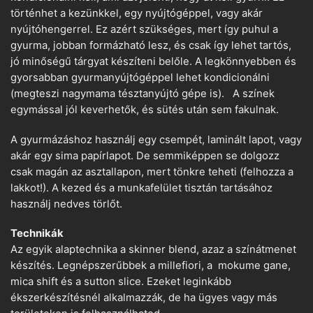
történhet a kezünkkel, egy nyújtógéppel, vagy akár
nyújtóhengerrel. Ez azért szükséges, mert így puhul a
gyurma, jobban formázható lesz, és csak így lehet tartós,
jó minőségű tárgyat készíteni belőle. A legkönnyebben és
gyorsabban gyurmanyújtógéppel lehet kondicionálni
(megteszi nagymama tésztanyújtó gépe is). A színek
egymással jól keverhetők, és sütés után sem fakulnak.
A gyurmázáshoz használj egy csempét, laminált lapot, vagy
akár egy sima papírlapot. De semmiképpen se dolgozz
csak magán az asztallapon, mert tönkre teheti (felhozza a
lakkot!). A kezed és a munkafelület tisztán tartásához
használj nedves törlőt.
Technikák
Az egyik alaptechnika a skinner blend, azaz a színátmenet
készítés. Legnépszerűbbek a millefiori, a mokume gane,
mica shift és a sutton slice. Ezeket leginkább
ékszerkészítésnél alkalmazzák, de ha ügyes vagy más