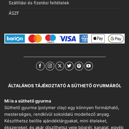
Szállítási és fizetési feltételek
ÁSZF
ÁLTALÁNOS TÁJÉKOZTATÓ A SÜTHETŐ GYURMÁRÓL
Mi is a süthető gyurma
Süthető gyurma (polymer clay) egy könnyen formázható,
mesterséges, rendkívül sokoldalú modellező anyag.
Készíthetsz belőle ajándéktárgyakat, mini ételeket,
ékszereket, és akár díszíthetsz vele bögrét, kanalat, egyéb