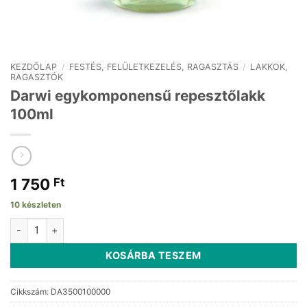
KEZDŐLAP
/
FESTÉS, FELÜLETKEZELÉS, RAGASZTÁS
/
LAKKOK,
RAGASZTÓK
Darwi egykomponensű repesztőlakk
100ml
1 750
Ft
10 készleten
Darwi egykomponensű repesztőlakk 100ml mennyiség
KOSÁRBA TESZEM
Cikkszám:
DA3500100000