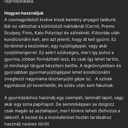
reprodukálása.
Hogyan használjuk
A csomagolásból kivéve kissé kemény anyagot találunk.
Bár ez változhat a különböző márkáknál (Cernit, Premo
Sculpey, Fimo, Kato Polyclay) és színeknél. Kibontás után
kondícionálni kell, ami azt jelenti, hogy át kell gyúrni. Ez
történhet a kezünkkel, egy nyújtógéppel, vagy akár
nyújtóhengerrel. Ez azért szükséges, mert így puhul a
gyurma, jobban formázható lesz, és csak így lehet tartós,
jó minőségű tárgyat készíteni belőle. A legkönnyebben és
gyorsabban gyurmanyújtógéppel lehet kondicionálni
(megteszi nagymama tésztanyújtó gépe is). A színek
egymással jól keverhetők, és sütés után sem fakulnak.
A gyurmázáshoz használj egy csempét, laminált lapot, vagy
akár egy sima papírlapot. De semmiképpen se dolgozz
csak magán az asztallapon, mert tönkre teheti (felhozza a
lakkot!). A kezed és a munkafelület tisztán tartásához
használj nedves törlőt.