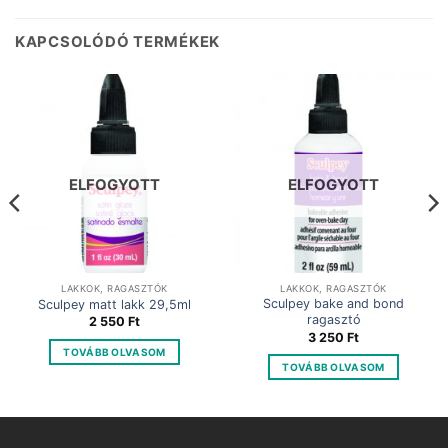
KAPCSOLÓDÓ TERMÉKEK
ELFOGYOTT
ELFOGYOTT
LAKKOK, RAGASZTÓK
LAKKOK, RAGASZTÓK
Sculpey bake and bond
Sculpey matt lakk 29,5ml
ragasztó
2 550
Ft
3 250
Ft
TOVÁBB OLVASOM
TOVÁBB OLVASOM