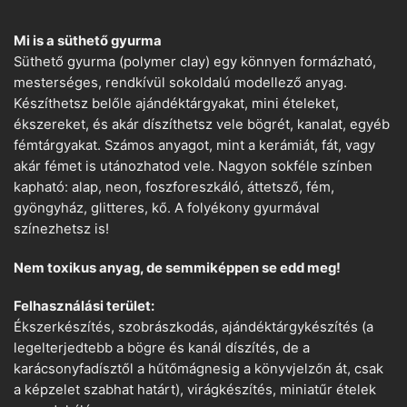
Mi is a süthető gyurma
Süthető gyurma (polymer clay) egy könnyen formázható,
mesterséges, rendkívül sokoldalú modellező anyag.
Készíthetsz belőle ajándéktárgyakat, mini ételeket,
ékszereket, és akár díszíthetsz vele bögrét, kanalat, egyéb
fémtárgyakat. Számos anyagot, mint a kerámiát, fát, vagy
akár fémet is utánozhatod vele. Nagyon sokféle színben
kapható: alap, neon, foszforeszkáló, áttetsző, fém,
gyöngyház, glitteres, kő. A folyékony gyurmával
színezhetsz is!
Nem toxikus anyag, de semmiképpen se edd meg!
Felhasználási terület:
Ékszerkészítés, szobrászkodás, ajándéktárgykészítés (a
legelterjedtebb a bögre és kanál díszítés, de a
karácsonyfadísztől a hűtőmágnesig a könyvjelzőn át, csak
a képzelet szabhat határt), virágkészítés, miniatűr ételek