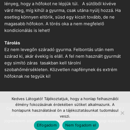
lényeg, hogy a hőfokot ne lépjük túl. A sütőből kivéve
várd meg, míg kihűl a gyurma, csak utána nyúlj hozzá. Ha
esetleg könnyen eltörik, süsd egy kicsit tovább, de ne
magasabb hőfokon. A törés oka a nem megfelelő
kondicionálás is lehet!
Tárolás
Ez nem levegőn száradó gyurma. Felbontás után nem
szárad ki, akár évekig is eláll. A fel nem használt gyurmát
egy simító záras tasakban kell tárolni
szobahőmérsékleten. Közvetlen napfénynek és extrém
hőfoknak ne tegyük ki!
Kedves Látogató! Tájékoztatjuk, hogy a honlap felhasználói
élmény fokozásának érdekében sütiket alkalmazunk. A
Copyright © www.suthetogyurma.hu − Minden jog fenntartva! /
honlapunk használatával ön a tájékoztatásunkat tudomásul
All rights reserved! Az oldalon található kép, szöveg szerzői
veszi.
jogvédelem alatt áll. Engedély nélküli felhasználása jogi lépéseket
Elfogadom
Nem fogadom el
von maga után