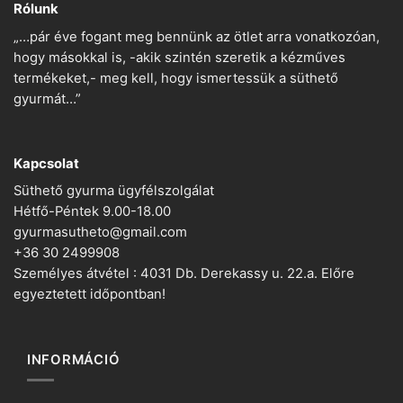
Rólunk
„…pár éve fogant meg bennünk az ötlet arra vonatkozóan,
hogy másokkal is, -akik szintén szeretik a kézműves
termékeket,- meg kell, hogy ismertessük a süthető
gyurmát…”
Kapcsolat
Süthető gyurma ügyfélszolgálat
Hétfő-Péntek 9.00-18.00
gyurmasutheto@gmail.com
+36 30 2499908
Személyes átvétel : 4031 Db. Derekassy u. 22.a. Előre
egyeztetett időpontban!
INFORMÁCIÓ