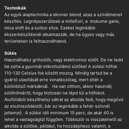
Technikák
Az egyik alaptechnika a skinner blend, azaz a színátmenet
készítés. Legnépszerűbbek a millefiori, a mokume gane,
mica shift és a sutton slice. Ezeket leginkább
ékszerkészítésnél alkalmazzák, de ha ügyes vagy más
területeken is felhasználhatod.
Sütés
Használhatsz grillsütőt, vagy elektromos sütőt. De ne tedd
be soha a gyurmát mikrohullámú sütőbe! A sütési hőfok
110-130 Celsius fok között mozog. Mindig tartsd be a
gyártó utasítását erre vonatkozólag, mert eltér a
különböző márkáknál. Ha van otthon, akkor használj
sütőhőmérőt, hogy biztosan ne lépd túl a hőfokot.
Alufóliából készíthetsz sátrat az alkotás felé, hogy megóvd
az elszíneződéstől, bár ez leginkább a fehér színnél
jellemző. A sütési idő minimum 15 perc, de akár 40 is
lehet a vastagságtól függően. Többször is visszatehető az
alkotás a sütőbe, például, ha hozzáépítesz valamit, a