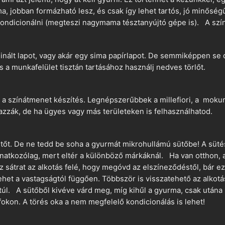
a, jobban formázható lesz, és csak így lehet tartós, jó minőség
ndicionálni (megteszi nagymama tésztanyújtó gépe is). A szín
nált lapot, vagy akár egy sima papírlapot. De semmiképpen se 
és a munkafelület tisztán tartásához használj nedves törlőt.
 a színátmenet készítés. Legnépszerűbbek a millefiori, a mokume
azzák, de ha ügyes vagy más területeken is felhasználhatod.
ütőt. De ne tedd be soha a gyurmát mikrohullámú sütőbe! A süté
vonatkozólag, mert eltér a különböző márkáknál. Ha van otthon,
sz sátrat az alkotás felé, hogy megóvd az elszíneződéstől, bár e
ehet a vastagságtól függően. Többször is visszatehető az alkotá
 túl. A sütőből kivéve várd meg, míg kihűl a gyurma, csak utána 
okon. A törés oka a nem megfelelő kondicionálás is lehet!