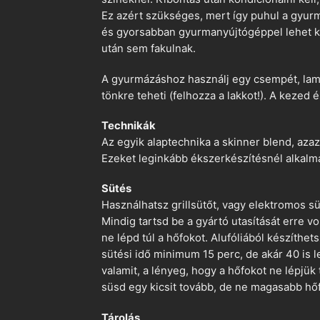
Ez azért szükséges, mert így puhul a gyurm
és gyorsabban gyurmanyújtógéppel lehet ko
után sem fakulnak.
A gyurmázáshoz használj egy csempét, lami
tönkre teheti (felhozza a lakkot!). A kezed 
Technikák
Az egyik alaptechnika a skinner blend, azaz
Ezeket leginkább ékszerkészítésnél alkalm
Sütés
Használhatsz grillsütőt, vagy elektromos s
Mindig tartsd be a gyártó utasítását erre 
ne lépd túl a hőfokot. Alufóliából készíthet
sütési idő minimum 15 perc, de akár 40 is l
valamit, a lényeg, hogy a hőfokot ne lépjük
süsd egy kicsit tovább, de ne magasabb hőf
Tárolás