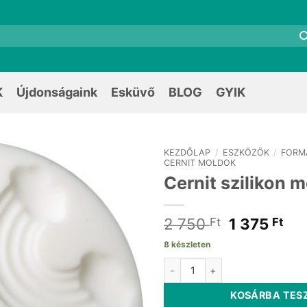
K
Újdonságaink
Esküvő
BLOG
GYIK
KEZDŐLAP
/
ESZKÖZÖK
/
FORM
CERNIT MOLDOK
Cernit szilikon m
Original
Cu
2 750
1 375
Ft
Ft
price
pri
8 készleten
was:
is:
Cernit szilikon mold felhők men
2
1
750 Ft.
375
KOSÁRBA TES