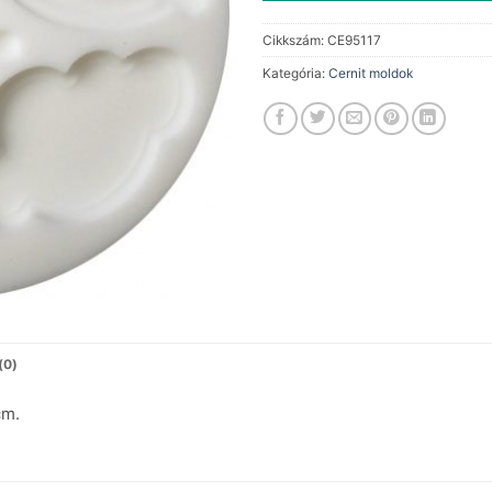
Cikkszám:
CE95117
Kategória:
Cernit moldok
(0)
cm.