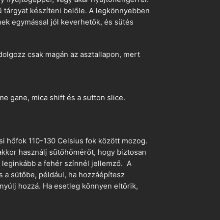
ű tárgyat készíteni belőle. A legkönnyebben
ek egymással jól keverhetők, és sütés
dolgozz csak magán az asztallapon, mert
 gane, mica shift és a sutton slice.
si hőfok 110-130 Celsius fok között mozog.
 akkor használj sütőhőmérőt, hogy biztosan
z leginkább a fehér színnél jellemző. A
s a sütőbe, például, ha hozzáépítesz
nyúlj hozzá. Ha esetleg könnyen eltörik,