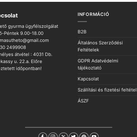
INFORMÁCIÓ
csolat
ető gyurma ügyfélszolgálat
B2B
ő-Péntek 9.00-18.00
rmasutheto@gmail.com
Általános Szerződési
 30 2499908
Feltételek
élyes átvétel : 4031 Db.
GDPR Adatvédelmi
kassy u. 22.a. Előre
tájékoztató
ztetett időpontban!
Kapcsolat
Szállítási és fizetési feltéte
ÁSZF