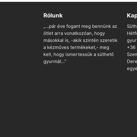
Rólunk
Kap
„…pár éve fogant meg bennünk az
Süth
ötlet arra vonatkozóan, hogy
Hétf
másokkal is, -akik szintén szeretik
gyu
a kézműves termékeket,- meg
+36
kell, hogy ismertessük a süthető
Szem
gyurmát…”
Dere
egye