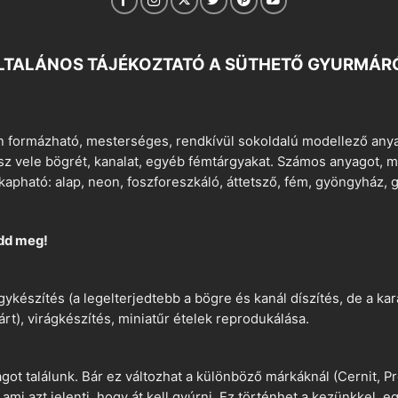
LTALÁNOS TÁJÉKOZTATÓ A SÜTHETŐ GYURMÁR
 formázható, mesterséges, rendkívül sokoldalú modellező anyag
tsz vele bögrét, kanalat, egyéb fémtárgyakat. Számos anyagot, min
apható: alap, neon, foszforeszkáló, áttetsző, fém, gyöngyház, g
dd meg!
ykészítés (a legelterjedtebb a bögre és kanál díszítés, de a k
árt), virágkészítés, miniatűr ételek reprodukálása.
t találunk. Bár ez változhat a különböző márkáknál (Cernit, Pr
 ami azt jelenti, hogy át kell gyúrni. Ez történhet a kezünkkel, 