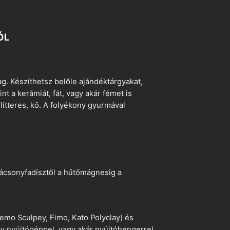
ÓL
. Készíthetsz belőle ajándéktárgyakat,
t a kerámiát, fát, vagy akár fémet is
litteres, kő. A folyékony gyurmával
arácsonyfadísztől a hűtőmágnesig a
emo Sculpey, Fimo, Kato Polyclay) és
egy nyújtógéppel, vagy akár nyújtóhengerrel.