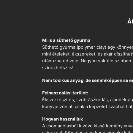
Á
Mi is a süthető gyurma
Süthető gyurma (polymer clay) egy könnyen
mini ételeket, ékszereket, és akár díszíthe
utánozhatod vele. Nagyon sokféle színben k
színezhetsz is!
Nem toxikus anyag, de semmiképpen se e
Felhasználási terület:
Ékszerkészítés, szobrászkodás, ajándéktárg
könyvjelzőn át, csak a képzelet szabhat hat
Hogyan használjuk
A csomagolásból kivéve kissé kemény anyago
színeknél. Kibontás után kondícionálni kell,