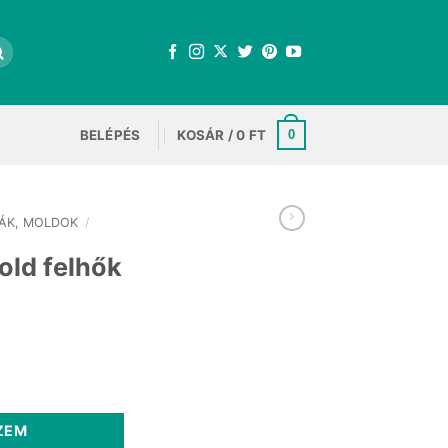
BELÉPÉS
KOSÁR /
0
FT
0
ÁK, MOLDOK
/
old felhők
rrent
ce
nyiség
 Ft.
ZEM