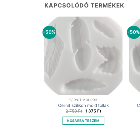
KAPCSOLÓDÓ TERMÉKEK
-50%
-50%
CERNIT MOLDOK
Cernit szilikon mold tollak
C
Original
Current
2 750
Ft
1 375
Ft
price
price
was:
is:
KOSÁRBA TESZEM
2
1
750 Ft.
375 Ft.