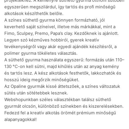
projektekhez. A keményre süthető gyurma otthoni sütőben
egyszerűen megszilárdul, így tartós és profi minőségű
alkotások készíthetők belőle.
A színes süthető gyurma könnyen formázható, jól
keverhető saját színeivel, illetve más márkákkal, mint a
Fimo, Sculpey, Premo, Papa’s clay. Kezdőknek is ajánlott.
Legyen szó kézműves hobbiról, gyerek kreatív
tevékenységről vagy akár egyedi ajándék készítésről, a
polimer gyurma tökéletes választás.
A süthető gyurma használata egyszerű: formázás után 110–
130 °C-on kell sütni, majd kihűlés után az anyag kemény
és tartós lesz. A kész alkotások festhetők, lakkozhatók és
hosszú ideig megőrzik minőségüket.
Az Opaline gyurmák kissé áttetszőek, a színes változatuk
sütés után sötétebbek lesznek.
Webshopunkban széles választékban találsz süthető
gyurmát olcsón, különböző színekben és kiszerelésekben.
Fedezd fel a kreatív alkotás örömét prémium minőségű
alapanyagokkal!