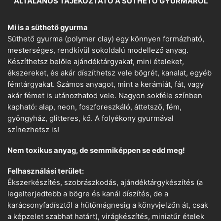
ÁLTALÁNOS TÁJÉKOZTATÓ A SÜTHETŐ GYURMÁRÓL
Mi is a süthető gyurma
Süthető gyurma (polymer clay) egy könnyen formázható,
mesterséges, rendkívül sokoldalú modellező anyag.
Készíthetsz belőle ajándéktárgyakat, mini ételeket,
ékszereket, és akár díszíthetsz vele bögrét, kanalat, egyéb
fémtárgyakat. Számos anyagot, mint a kerámiát, fát, vagy
akár fémet is utánozhatod vele. Nagyon sokféle színben
kapható: alap, neon, foszforeszkáló, áttetsző, fém,
gyöngyház, glitteres, kő. A folyékony gyurmával
színezhetsz is!
Nem toxikus anyag, de semmiképpen se edd meg!
Felhasználási terület:
Ékszerkészítés, szobrászkodás, ajándéktárgykészítés (a
legelterjedtebb a bögre és kanál díszítés, de a
karácsonyfadísztől a hűtőmágnesig a könyvjelzőn át, csak
a képzelet szabhat határt), virágkészítés, miniatűr ételek