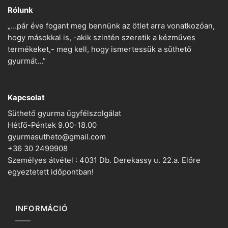
Rólunk
„…pár éve fogant meg bennünk az ötlet arra vonatkozóan,
hogy másokkal is, -akik szintén szeretik a kézműves
termékeket,- meg kell, hogy ismertessük a süthető
gyurmát…”
Kapcsolat
Süthető gyurma ügyfélszolgálat
Hétfő-Péntek 9.00-18.00
gyurmasutheto@gmail.com
+36 30 2499908
Személyes átvétel : 4031 Db. Derekassy u. 22.a. Előre
egyeztetett időpontban!
INFORMÁCIÓ