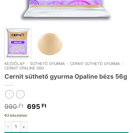
KEZDŐLAP
/
SÜTHETŐ GYURMA
/
CERNIT SÜTHETŐ GYURMA
/
CERNIT OPALINE 56G
Cernit süthető gyurma Opaline bézs 56g
Original
Current
990
695
Ft
Ft
price
price
63 készleten
was:
is:
Cernit süthető gyurma Opaline bézs 56g mennyiség
990 Ft.
695 Ft.