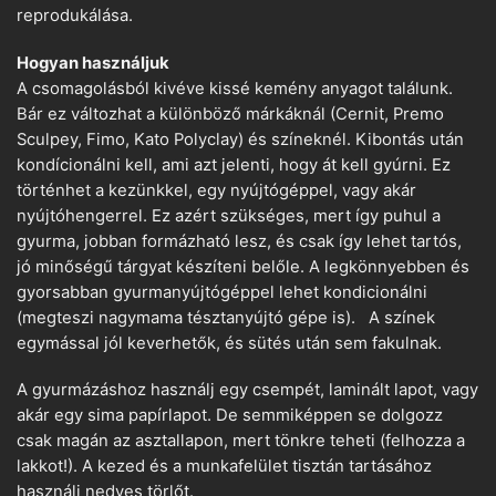
reprodukálása.
Hogyan használjuk
A csomagolásból kivéve kissé kemény anyagot találunk.
Bár ez változhat a különböző márkáknál (Cernit, Premo
Sculpey, Fimo, Kato Polyclay) és színeknél. Kibontás után
kondícionálni kell, ami azt jelenti, hogy át kell gyúrni. Ez
történhet a kezünkkel, egy nyújtógéppel, vagy akár
nyújtóhengerrel. Ez azért szükséges, mert így puhul a
gyurma, jobban formázható lesz, és csak így lehet tartós,
jó minőségű tárgyat készíteni belőle. A legkönnyebben és
gyorsabban gyurmanyújtógéppel lehet kondicionálni
(megteszi nagymama tésztanyújtó gépe is). A színek
egymással jól keverhetők, és sütés után sem fakulnak.
A gyurmázáshoz használj egy csempét, laminált lapot, vagy
akár egy sima papírlapot. De semmiképpen se dolgozz
csak magán az asztallapon, mert tönkre teheti (felhozza a
lakkot!). A kezed és a munkafelület tisztán tartásához
használj nedves törlőt.