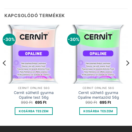
KAPCSOLÓDÓ TERMÉKEK
-30%
-30%
CERNIT OPALINE 56G
CERNIT OPALINE 56G
Cernit süthető gyurma
Cernit süthető gyurma
Opaline test 56g
Opaline mentazöld 56g
Original
Current
Original
Current
990
Ft
695
Ft
990
Ft
695
Ft
price
price
price
price
was:
is:
was:
is:
KOSÁRBA TESZEM
KOSÁRBA TESZEM
990 Ft.
695 Ft.
990 Ft.
695 Ft.