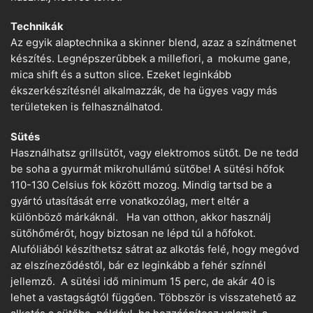
Technikák
Az egyik alaptechnika a skinner blend, azaz a színátmenet
készítés. Legnépszerűbbek a millefiori, a mokume gane,
mica shift és a sutton slice. Ezeket leginkább
ékszerkészítésnél alkalmazzák, de ha ügyes vagy más
területeken is felhasználhatod.
Sütés
Használhatsz grillsütőt, vagy elektromos sütőt. De ne tedd
be soha a gyurmát mikrohullámú sütőbe! A sütési hőfok
110-130 Celsius fok között mozog. Mindig tartsd be a
gyártó utasítását erre vonatkozólag, mert eltér a
különböző márkáknál. Ha van otthon, akkor használj
sütőhőmérőt, hogy biztosan ne lépd túl a hőfokot.
Alufóliából készíthetsz sátrat az alkotás felé, hogy megóvd
az elszíneződéstől, bár ez leginkább a fehér színnél
jellemző. A sütési idő minimum 15 perc, de akár 40 is
lehet a vastagságtól függően. Többször is visszatehető az