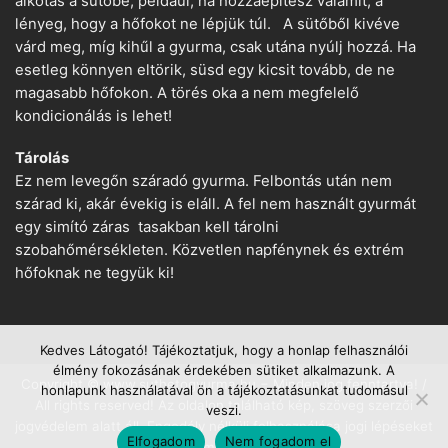
alkotás a sütőbe, például, ha hozzáépítesz valamit, a
lényeg, hogy a hőfokot ne lépjük túl. A sütőből kivéve
várd meg, míg kihűl a gyurma, csak utána nyúlj hozzá. Ha
esetleg könnyen eltörik, süsd egy kicsit tovább, de ne
magasabb hőfokon. A törés oka a nem megfelelő
kondicionálás is lehet!
Tárolás
Ez nem levegőn száradó gyurma. Felbontás után nem
szárad ki, akár évekig is eláll. A fel nem használt gyurmát
egy simító záras tasakban kell tárolni
szobahőmérsékleten. Közvetlen napfénynek és extrém
hőfoknak ne tegyük ki!
Kedves Látogató! Tájékoztatjuk, hogy a honlap felhasználói
élmény fokozásának érdekében sütiket alkalmazunk. A
Copyright © www.suthetogyurma.hu − Minden jog fenntartva! /
honlapunk használatával ön a tájékoztatásunkat tudomásul
All rights reserved! Az oldalon található kép, szöveg szerzői
veszi.
jogvédelem alatt áll. Engedély nélküli felhasználása jogi lépéseket
Elfogadom
Nem fogadom el
von maga után