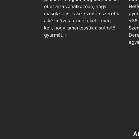
ötlet arra vonatkozóan, hogy
Hétf
másokkal is, -akik szintén szeretik
gyu
a kézműves termékeket,- meg
+36
kell, hogy ismertessük a süthető
Szem
gyurmát…”
Dere
egye
Á