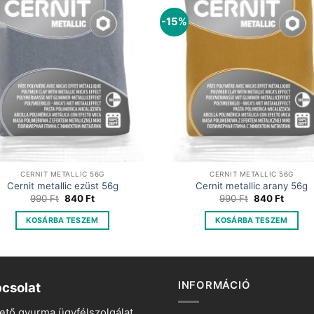
-15%
CERNIT METALLIC 56G
CERNIT METALLIC 56G
Cernit metallic ezüst 56g
Cernit metallic arany 56g
Original
Current
Original
Curren
990
Ft
840
Ft
990
Ft
840
Ft
price
price
price
price
was:
is:
was:
is:
KOSÁRBA TESZEM
KOSÁRBA TESZEM
990 Ft.
840 Ft.
990 Ft.
840 Ft
INFORMÁCIÓ
csolat
ető gyurma ügyfélszolgálat