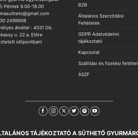
B2B
ő-Péntek 9.00-18.00
rmasutheto@gmail.com
Általános Szerződési
 30 2499908
Feltételek
élyes átvétel : 4031 Db.
GDPR Adatvédelmi
kassy u. 22.a. Előre
tájékoztató
ztetett időpontban!
Kapcsolat
Szállítási és fizetési feltéte
ÁSZF
LTALÁNOS TÁJÉKOZTATÓ A SÜTHETŐ GYURMÁR