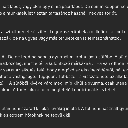
nált lapot, vagy akár egy sima papírlapot. De semmiképpen se 
és a munkafelület tisztán tartásához használj nedves törlőt.
 a színátmenet készítés. Legnépszerűbbek a millefiori, a mokume
azzák, de ha ügyes vagy más területeken is felhasználhatod.
ütőt. De ne tedd be soha a gyurmát mikrohullámú sütőbe! A süté
vonatkozólag, mert eltér a különböző márkáknál. Ha van otthon,
sz sátrat az alkotás felé, hogy megóvd az elszíneződéstől, bár e
ehet a vastagságtól függően. Többször is visszatehető az alkotá
 túl. A sütőből kivéve várd meg, míg kihűl a gyurma, csak utána 
okon. A törés oka a nem megfelelő kondicionálás is lehet!
án nem szárad ki, akár évekig is eláll. A fel nem használt gyur
 és extrém hőfoknak ne tegyük ki!