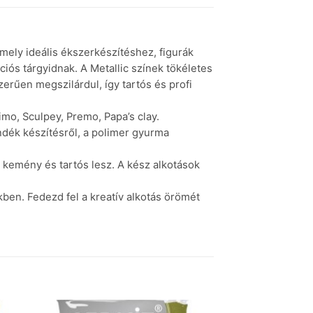
mely ideális ékszerkészítéshez, figurák
iós tárgyidnak. A Metallic színek tökéletes
erűen megszilárdul, így tartós és profi
imo, Sculpey, Premo, Papa’s clay.
ndék készítésről, a polimer gyurma
 kemény és tartós lesz. A kész alkotások
en. Fedezd fel a kreatív alkotás örömét