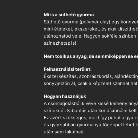
Mi is a süthető gyurma
Süthető gyurma (polymer clay) egy könnyen
mini ételeket, ékszereket, és akár díszíthe
utánozhatod vele. Nagyon sokféle színben k
színezhetsz is!
Nem toxikus anyag, de semmiképpen se e
Felhasználási terület:
Ékszerkészítés, szobrászkodás, ajándéktárg
könyvjelzőn át, csak a képzelet szabhat hat
Hogyan használjuk
A csomagolásból kivéve kissé kemény anyago
színeknél. Kibontás után kondícionálni kell,
Ez azért szükséges, mert így puhul a gyurm
és gyorsabban gyurmanyújtógéppel lehet ko
után sem fakulnak.