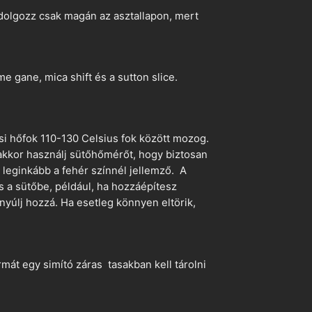
dolgozz csak magán az asztallapon, mert
 gane, mica shift és a sutton slice.
si hőfok 110-130 Celsius fok között mozog.
 akkor használj sütőhőmérőt, hogy biztosan
z leginkább a fehér színnél jellemző. A
s a sütőbe, például, ha hozzáépítesz
nyúlj hozzá. Ha esetleg könnyen eltörik,
mát egy simító záras tasakban kell tárolni