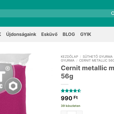
K
Újdonságaink
Esküvő
BLOG
GYIK
KEZDŐLAP
/
SÜTHETŐ GYURMA
GYURMA
/
CERNIT METALLIC 56
Cernit metallic 
56g
Értékelés
2
990
Ft
4.5
az 5-
ből,
39 készleten
értékelés
alapján
Cernit metallic magenta 56g m