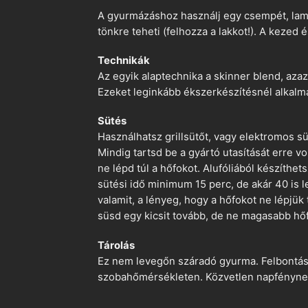
A gyurmázáshoz használj egy csempét, lami
tönkre teheti (felhozza a lakkot!). A kezed 
Technikák
Az egyik alaptechnika a skinner blend, azaz
Ezeket leginkább ékszerkészítésnél alkalm
Sütés
Használhatsz grillsütőt, vagy elektromos s
Mindig tartsd be a gyártó utasítását erre 
ne lépd túl a hőfokot. Alufóliából készíthet
sütési idő minimum 15 perc, de akár 40 is l
valamit, a lényeg, hogy a hőfokot ne lépjük
süsd egy kicsit tovább, de ne magasabb hőf
Tárolás
Ez nem levegőn száradó gyurma. Felbontás ut
szobahőmérsékleten. Közvetlen napfénynek