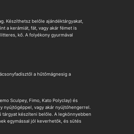
. Készíthetsz belőle ajándéktárgyakat,
t a kerámiát, fát, vagy akár fémet is
litteres, kő. A folyékony gyurmával
arácsonyfadísztől a hűtőmágnesig a
emo Sculpey, Fimo, Kato Polyclay) és
egy nyújtógéppel, vagy akár nyújtóhengerrel.
ű tárgyat készíteni belőle. A legkönnyebben
ek egymással jól keverhetők, és sütés