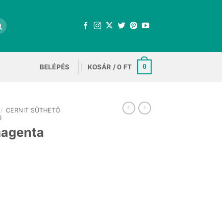
BELÉPÉS
KOSÁR /
0
FT
0
/
CERNIT SÜTHETŐ
G
magenta
ennyiség