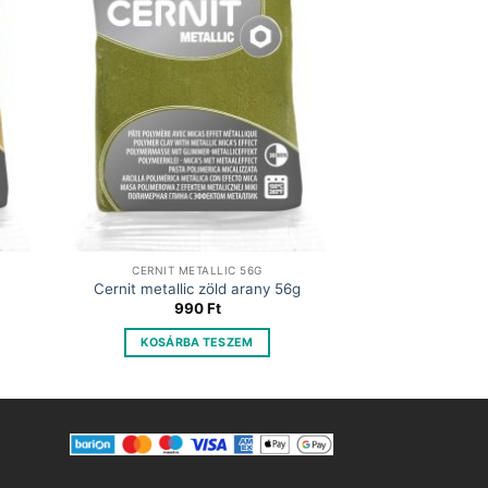
CERNIT METALLIC 56G
Cernit metallic zöld arany 56g
t
990
Ft
KOSÁRBA TESZEM
.