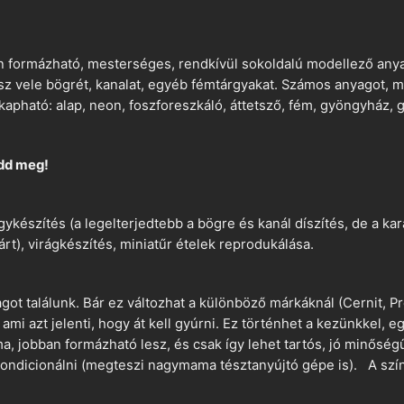
 formázható, mesterséges, rendkívül sokoldalú modellező anyag
tsz vele bögrét, kanalat, egyéb fémtárgyakat. Számos anyagot, min
apható: alap, neon, foszforeszkáló, áttetsző, fém, gyöngyház, g
dd meg!
ykészítés (a legelterjedtebb a bögre és kanál díszítés, de a k
árt), virágkészítés, miniatűr ételek reprodukálása.
t találunk. Bár ez változhat a különböző márkáknál (Cernit, Pr
 ami azt jelenti, hogy át kell gyúrni. Ez történhet a kezünkkel, 
a, jobban formázható lesz, és csak így lehet tartós, jó minőség
ndicionálni (megteszi nagymama tésztanyújtó gépe is). A szín