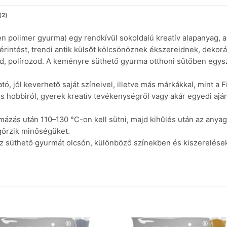
(2)
n polimer gyurma) egy rendkívül sokoldalú kreatív alapanyag, a
intést, trendi antik külsőt kölcsönöznek ékszereidnek, dekorác
lod, polírozod. A keményre süthető gyurma otthoni sütőben egysz
 jól keverhető saját színeivel, illetve más márkákkal, mint a F
 hobbiról, gyerek kreatív tevékenységről vagy akár egyedi ajá
ázás után 110–130 °C-on kell sütni, majd kihűlés után az anyag
gőrzik minőségüket.
 süthető gyurmát olcsón, különböző színekben és kiszerelésekb