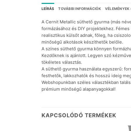
LEÍRÁS
TOVÁBBI INFORMÁCIÓK
VÉLEMÉNYEK 
A Cernit Metallic süthető gyurma (más néve
formázásához és DIY projektekhez. Fémes ér
realisztikus külsőt adnak, főleg, ha csiszo
minőségű alkotások készíthetők belőle.
A színes süthető gyurma könnyen formázható,
Kezdőknek is ajánlott. Legyen szó kézműves
tökéletes választás.
A süthető gyurma használata egyszerű: form
festhetők, lakkozhatók és hosszú ideig me
Webshopunkban széles választékban találsz
prémium minőségű alapanyagokkal!
KAPCSOLÓDÓ TERMÉKEK