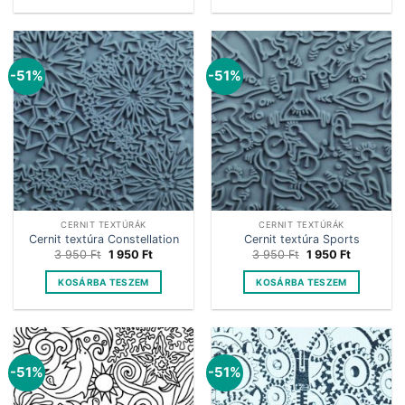
950 Ft.
950 Ft.
950 Ft.
950 Ft.
-51%
-51%
CERNIT TEXTÚRÁK
CERNIT TEXTÚRÁK
Cernit textúra Constellation
Cernit textúra Sports
Original
Current
Original
Current
3 950
Ft
1 950
Ft
3 950
Ft
1 950
Ft
price
price
price
price
was:
is:
was:
is:
KOSÁRBA TESZEM
KOSÁRBA TESZEM
3
1
3
1
950 Ft.
950 Ft.
950 Ft.
950 Ft.
-51%
-51%