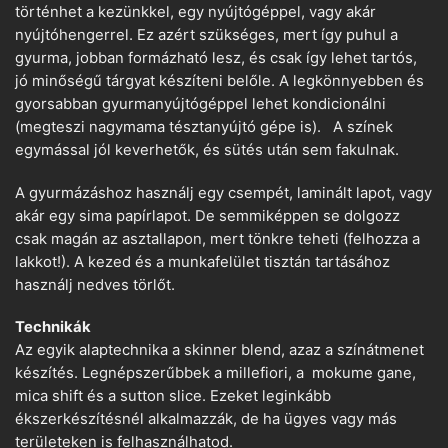
történhet a kezünkkel, egy nyújtógéppel, vagy akár
nyújtóhengerrel. Ez azért szükséges, mert így puhul a
gyurma, jobban formázható lesz, és csak így lehet tartós,
jó minőségű tárgyat készíteni belőle. A legkönnyebben és
gyorsabban gyurmanyújtógéppel lehet kondicionálni
(megteszi nagymama tésztanyújtó gépe is). A színek
egymással jól keverhetők, és sütés után sem fakulnak.
A gyurmázáshoz használj egy csempét, laminált lapot, vagy
akár egy sima papírlapot. De semmiképpen se dolgozz
csak magán az asztallapon, mert tönkre teheti (felhozza a
lakkot!). A kezed és a munkafelület tisztán tartásához
használj nedves törlőt.
Technikák
Az egyik alaptechnika a skinner blend, azaz a színátmenet
készítés. Legnépszerűbbek a millefiori, a mokume gane,
mica shift és a sutton slice. Ezeket leginkább
ékszerkészítésnél alkalmazzák, de ha ügyes vagy más
területeken is felhasználhatod.