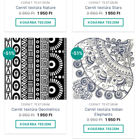
CERNIT TEXTÚRÁK
CERNIT TEXTÚRÁK
Cernit textúra Nature
Cernit textúra Stars
Original
Current
Original
Current
3 950
Ft
1 950
Ft
3 950
Ft
1 950
Ft
price
price
price
price
was:
is:
was:
is:
KOSÁRBA TESZEM
KOSÁRBA TESZEM
3
1
3
1
950 Ft.
950 Ft.
950 Ft.
950 Ft.
-51%
-51%
CERNIT TEXTÚRÁK
CERNIT TEXTÚRÁK
Cernit textúra Indian
Cernit textúra Geometrics
Elephants
Original
Current
3 950
Ft
1 950
Ft
price
price
Original
Current
3 950
Ft
1 950
Ft
was:
is:
price
price
KOSÁRBA TESZEM
3
1
was:
is:
KOSÁRBA TESZEM
950 Ft.
950 Ft.
3
1
950 Ft.
950 Ft.