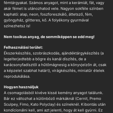
fémtárgyakat. Számos anyagot, mint a kerámiát, fát, vagy
akár fémet is utánozhatod vele. Nagyon sokféle színben
kapható: alap, neon, foszforeszkáló, áttetsző, fém,
gyöngyház, glitteres, kő. A folyékony gyurmával
színezhetsz is!
Nem toxikus anyag, de semmiképpen se edd meg!
Felhasználási terület:
Ékszerkészítés, szobrászkodás, ajándéktárgykészítés (a
legelterjedtebb a bögre és kanál díszítés, de a
karácsonyfadísztől a hűtőmágnesig a könyvjelzőn át, csak
a képzelet szabhat határt), virágkészítés, miniatűr ételek
reprodukálása.
Hogyan használjuk
A csomagolásból kivéve kissé kemény anyagot találunk.
Bár ez változhat a különböző márkáknál (Cernit, Premo
Sculpey, Fimo, Kato Polyclay) és színeknél. Kibontás után
kondícionálni kell, ami azt jelenti, hogy át kell gyúrni. Ez