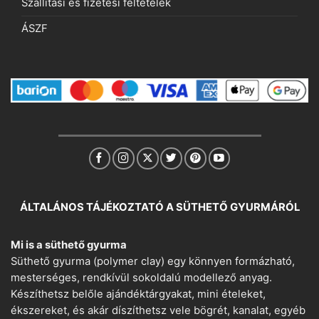
Szállítási és fizetési feltételek
ÁSZF
ÁLTALÁNOS TÁJÉKOZTATÓ A SÜTHETŐ GYURMÁRÓL
Mi is a süthető gyurma
Süthető gyurma (polymer clay) egy könnyen formázható,
mesterséges, rendkívül sokoldalú modellező anyag.
Készíthetsz belőle ajándéktárgyakat, mini ételeket,
ékszereket, és akár díszíthetsz vele bögrét, kanalat, egyéb