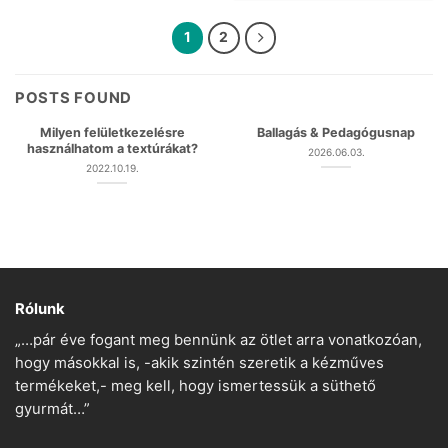
1
2
POSTS FOUND
Milyen felületkezelésre
Ballagás & Pedagógusnap
használhatom a textúrákat?
2026.06.03.
2022.10.19.
Rólunk
„…pár éve fogant meg bennünk az ötlet arra vonatkozóan,
hogy másokkal is, -akik szintén szeretik a kézműves
termékeket,- meg kell, hogy ismertessük a süthető
gyurmát…”