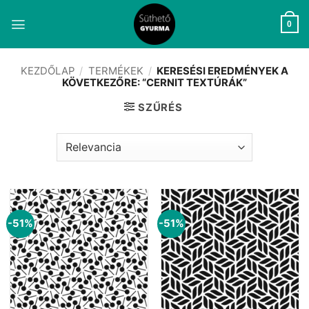
Skip
to
0
content
KEZDŐLAP
/
TERMÉKEK
/
KERESÉSI EREDMÉNYEK A
KÖVETKEZŐRE: “CERNIT TEXTÚRÁK”
SZŰRÉS
-51%
-51%