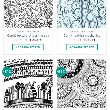
CERNIT TEXTÚRÁK
CERNIT TEXTÚRÁK
Cernit textúra Under the sea
Cernit textúra mechanics
Original
Current
Original
Current
3 950
Ft
1 950
Ft
3 950
Ft
1 950
Ft
price
price
price
price
was:
is:
was:
is:
KOSÁRBA TESZEM
KOSÁRBA TESZEM
3
1
3
1
950 Ft.
950 Ft.
950 Ft.
950 Ft.
-51%
-51%