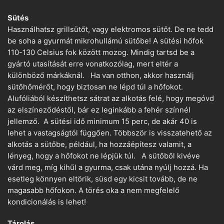
Sütés
Használhatsz grillsütőt, vagy elektromos sütőt. De ne tedd
be soha a gyurmát mikrohullámú sütőbe! A sütési hőfok
110-130 Celsius fok között mozog. Mindig tartsd be a
gyártó utasítását erre vonatkozólag, mert eltér a
különböző márkáknál. Ha van otthon, akkor használj
sütőhőmérőt, hogy biztosan ne lépd túl a hőfokot.
Alufóliából készíthetsz sátrat az alkotás felé, hogy megóvd
az elszíneződéstől, bár ez leginkább a fehér színnél
jellemző. A sütési idő minimum 15 perc, de akár 40 is
lehet a vastagságtól függően. Többször is visszatehető az
alkotás a sütőbe, például, ha hozzáépítesz valamit, a
lényeg, hogy a hőfokot ne lépjük túl. A sütőből kivéve
várd meg, míg kihűl a gyurma, csak utána nyúlj hozzá. Ha
esetleg könnyen eltörik, süsd egy kicsit tovább, de ne
magasabb hőfokon. A törés oka a nem megfelelő
kondicionálás is lehet!
Tárolás