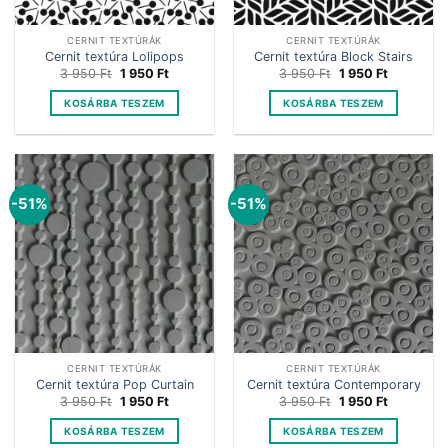
CERNIT TEXTÚRÁK
CERNIT TEXTÚRÁK
Cernit textúra Lolipops
Cernit textúra Block Stairs
Original
Current
Original
Current
3 950
Ft
1 950
Ft
3 950
Ft
1 950
Ft
price
price
price
price
was:
is:
was:
is:
KOSÁRBA TESZEM
KOSÁRBA TESZEM
3
1
3
1
950 Ft.
950 Ft.
950 Ft.
950 Ft.
-51%
-51%
CERNIT TEXTÚRÁK
CERNIT TEXTÚRÁK
Cernit textúra Pop Curtain
Cernit textúra Contemporary
Original
Current
Original
Current
3 950
Ft
1 950
Ft
3 950
Ft
1 950
Ft
price
price
price
price
was:
is:
was:
is:
KOSÁRBA TESZEM
KOSÁRBA TESZEM
3
1
3
1